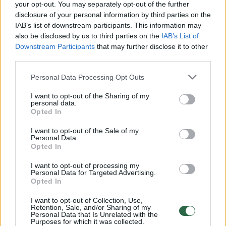
Žiūrimiausi įrašai
your opt-out. You may separately opt-out of the further
disclosure of your personal information by third parties on the
IAB’s list of downstream participants. This information may
also be disclosed by us to third parties on the
IAB’s List of
00:00:30
Vaizdai iš tragiškos avarijos Vilniaus r.: dviejų moterų ir
Downstream Participants
that may further disclose it to other
vaiko gyvybių išgelbėti nepavyko
third parties.
Žinios
|
Lietuvos diena
Personal Data Processing Opt Outs
I want to opt-out of the Sharing of my
personal data.
00:00:57
Savaitės vidurys nusimato karštas: temperatūra kils iki
Opted In
32 laipsnių šilumos
I want to opt-out of the Sale of my
Žinios
|
Orai
Personal Data.
Opted In
I want to opt-out of processing my
00:15:54
V. Zalužno pasisakymą laiko bandymu įsitvirtinti
Personal Data for Targeted Advertising.
Opted In
Ukrainos politikoje: jis yra neteisus
Laidos
|
Nauja diena
I want to opt-out of Collection, Use,
Retention, Sale, and/or Sharing of my
Personal Data that Is Unrelated with the
Purposes for which it was collected.