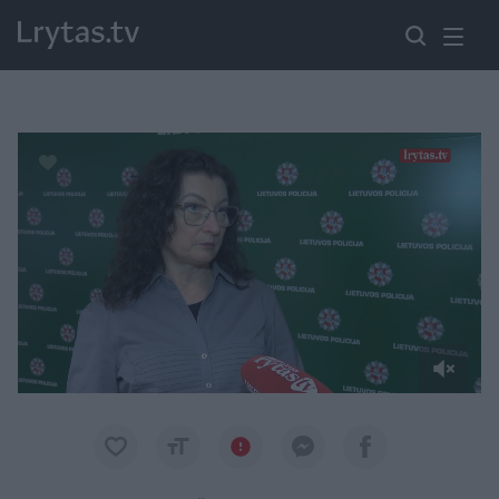
Paremkite Ukrainą