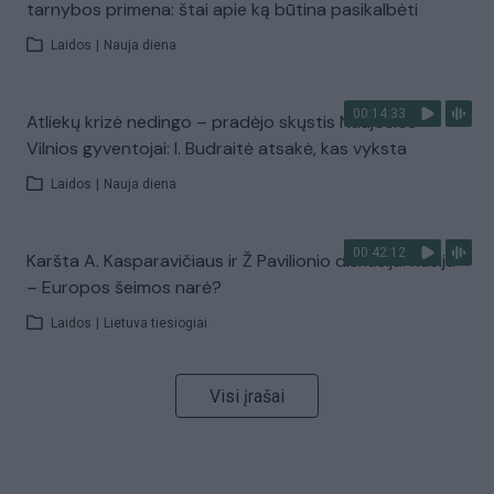
tarnybos primena: štai apie ką būtina pasikalbėti
Laidos
|
Nauja diena
00:14:33
Atliekų krizė nedingo – pradėjo skųstis Naujosios
Vilnios gyventojai: I. Budraitė atsakė, kas vyksta
Laidos
|
Nauja diena
00:42:12
Karšta A. Kasparavičiaus ir Ž Pavilionio diskusija: Rusija
– Europos šeimos narė?
Laidos
|
Lietuva tiesiogiai
Visi įrašai