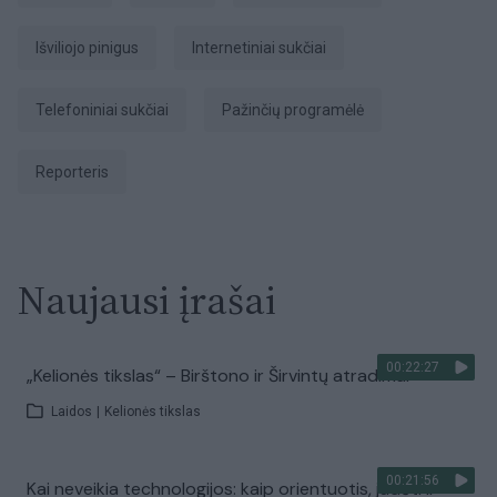
išviliojo pinigus
internetiniai sukčiai
telefoniniai sukčiai
pažinčių programėlė
Reporteris
Naujausi įrašai
00:22:27
„Kelionės tikslas“ – Birštono ir Širvintų atradimai
Laidos
|
Kelionės tikslas
00:21:56
Kai neveikia technologijos: kaip orientuotis, judėti ir