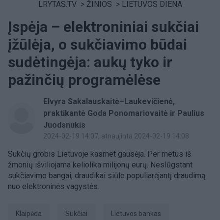
LRYTAS.TV
>
ŽINIOS
>
LIETUVOS DIENA
Įspėja – elektroniniai sukčiai
įžūlėja, o sukčiavimo būdai
sudėtingėja: aukų tyko ir
pažinčių programėlėse
Elvyra Sakalauskaitė–Laukevičienė,
praktikantė Goda Ponomariovaitė ir Paulius
Juodsnukis
2024-02-19 14:07
, atnaujinta 2024-02-19 14:08
Sukčių grobis Lietuvoje kasmet gausėja. Per metus iš
žmonių išviliojama keliolika milijonų eurų. Neslūgstant
sukčiavimo bangai, draudikai siūlo populiarėjantį draudimą
nuo elektroninės vagystės.
Klaipėda
sukčiai
Lietuvos bankas