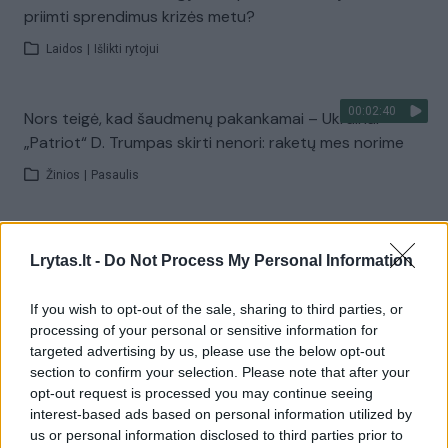
priimti sprendimus krizės metu?
Laidos
|
Išlikti rytojui
00:02:40
Nors teigė, kad šaudmenų pakankamai – Ukrainai
„Patriot“ D. Trumpas skirti nenori: raketų mes norime
Žinios
|
Pasaulis
00:03:52
Liūdna vyresnio amžiaus dirbančiųjų kasdienybė –
Lrytas.lt -
Do Not Process My Personal Information
priekabiavimas, patyčios ir užgaulūs įvardžiai
Žinios
|
Lietuvos diena
If you wish to opt-out of the sale, sharing to third parties, or
processing of your personal or sensitive information for
targeted advertising by us, please use the below opt-out
Visi įrašai
section to confirm your selection. Please note that after your
opt-out request is processed you may continue seeing
interest-based ads based on personal information utilized by
us or personal information disclosed to third parties prior to