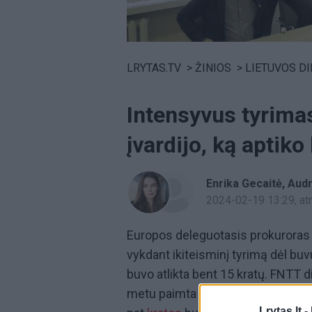
Volume
0%
LRYTAS.TV
>
ŽINIOS
>
LIETUVOS D
Intensyvus tyrimas
įvardijo, ką aptiko
Enrika Gecaitė
Audr
2024-02-19 13:29
, a
Europos deleguotasis prokuroras 
vykdant ikiteisminį tyrimą dėl bu
buvo atlikta bent 15 kratų. FNTT d
metu paimta daug laikmenų, informa
Lrytas.lt -