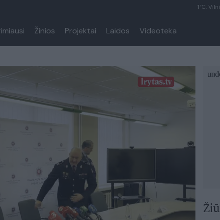
1°C, Viln
rimiausi
Žinios
Projektai
Laidos
Videoteka
Žiū