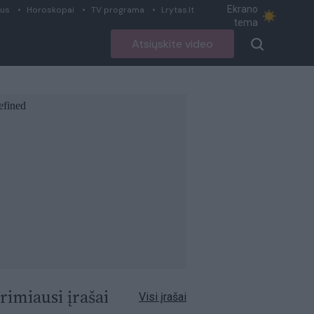
Ekrano
ius
Horoskopai
TV programa
Lrytas.lt
tema
Atsiųskite video
rimiausi įrašai
Visi įrašai