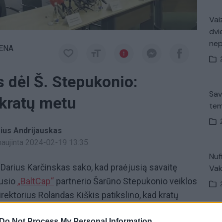
Vaiz
dvi
ne
IENA
 dėl Š. Stepukonio:
Sav
 kratų metu
tem
ius Andrijauskas
tnaujinta 2024-02-19 13:35
Nuf
Darius Karčinskas sako, kad praėjusią savaitę
Vak
vusio
„BaltCap“
partnerio Šarūno Stepukonio veiklos
irektorius Rolandas Kiškis patikslino, kad kratų
cijos iš serverių. D. Karčinskas pridėjo, kad taip
K. 
Do Not Process My Personal Information