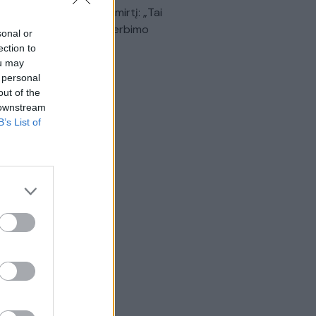
dinančią akimirką prieš mirtį: „Tai
o simbolinis mūsų pagerbimo
sonal or
klas“
ection to
ou may
Žinios
|
Lietuvos diena
 personal
out of the
 downstream
B’s List of