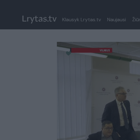
Klausyk Lrytas.tv
Naujausi
Žiū
Paremkite Ukrainą