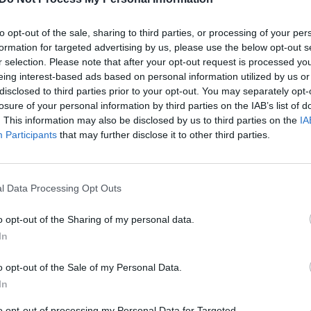
, kurias kontroliavo Š. Stepukonis. Tačiau to, ar
jau
o namuose, prokuroras nekomentavo.
buv
to opt-out of the sale, sharing to third parties, or processing of your per
žen
formation for targeted advertising by us, please use the below opt-out s
(FNTT)
Šarūnas Stepukonis
BaltCap
r selection. Please note that after your opt-out request is processed y
eing interest-based ads based on personal information utilized by us or
disclosed to third parties prior to your opt-out. You may separately opt-
ošimai
Reporteris
losure of your personal information by third parties on the IAB’s list of
. This information may also be disclosed by us to third parties on the
IA
Participants
that may further disclose it to other third parties.
Visi įrašai
l Data Processing Opt Outs
o opt-out of the Sharing of my personal data.
0:29
00:02:08
mas
Aukštaitijos pučiamųjų orkestras
In
3
Nyderlanduose apgynė čempionų vardą
o opt-out of the Sale of my Personal Data.
Žinios
|
Lietuvos diena
In
to opt-out of processing my Personal Data for Targeted