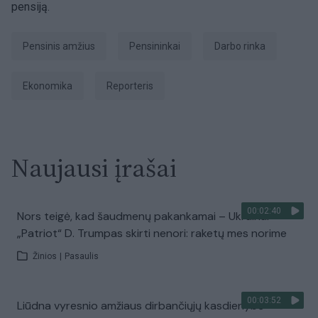
pensiją.
pensinis amžius
pensininkai
Darbo rinka
Ekonomika
Reporteris
Naujausi įrašai
00:02:40
Nors teigė, kad šaudmenų pakankamai – Ukrainai
„Patriot“ D. Trumpas skirti nenori: raketų mes norime
Žinios
|
Pasaulis
00:03:52
Liūdna vyresnio amžiaus dirbančiųjų kasdienybė –