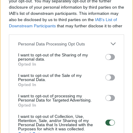
Žiūrimiausi įrašai
your opt-out. You may separately opt-out of the further
disclosure of your personal information by third parties on the
IAB’s list of downstream participants. This information may
also be disclosed by us to third parties on the
IAB’s List of
00:00:30
Vaizdai iš tragiškos avarijos Vilniaus r.: dviejų moterų ir
Downstream Participants
that may further disclose it to other
vaiko gyvybių išgelbėti nepavyko
third parties.
Žinios
|
Lietuvos diena
Personal Data Processing Opt Outs
I want to opt-out of the Sharing of my
00:00:57
personal data.
Savaitės vidurys nusimato karštas: temperatūra kils iki
Opted In
32 laipsnių šilumos
I want to opt-out of the Sale of my
Žinios
|
Orai
Personal Data.
Opted In
00:00:59
I want to opt-out of processing my
Nufilmavo, kaip patvino Vilniaus Vakarinis aplinkkelis:
Personal Data for Targeted Advertising.
vaizdas pribloškia
Opted In
Žinios
|
Lietuvos diena
I want to opt-out of Collection, Use,
Retention, Sale, and/or Sharing of my
Personal Data that Is Unrelated with the
Purposes for which it was collected.
00:15:54