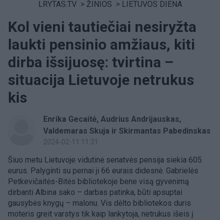
LRYTAS.TV
>
ŽINIOS
>
LIETUVOS DIENA
Kol vieni tautiečiai nesiryžta
laukti pensinio amžiaus, kiti
dirba išsijuosę: tvirtina –
situacija Lietuvoje netrukus
kis
Enrika Gecaitė, Audrius Andrijauskas,
Valdemaras Skuja ir Skirmantas Pabedinskas
2024-02-11 11:31
Šiuo metu Lietuvoje vidutinė senatvės pensija siekia 605
eurus. Palyginti su pernai ji 66 eurais didesnė. Gabrielės
Petkevičaitės-Bitės bibliotekoje bene visą gyvenimą
dirbanti Albina sako – darbas patinka, būti apsuptai
gausybės knygų – malonu. Vis dėlto bibliotekos duris
moteris greit varstys tik kaip lankytoja, netrukus išeis į