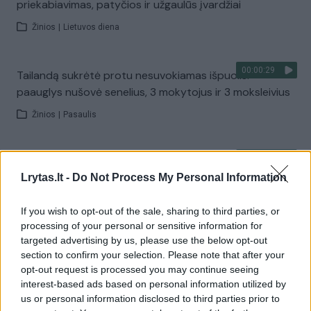
priekabiavimas, patyčios ir užgaulūs įvardžiai
Žinios
|
Lietuvos diena
00:00:29
Tailandą sukrėtė protu nesuvokiamas išpuolis:
paauglys nušovė senelius, 3 mokytojus ir 3 moksleivius
Žinios
|
Pasaulis
00:02:08
Aukštaitijos pučiamųjų orkestras Nyderlanduose
Lrytas.lt -
Do Not Process My Personal Information
apgynė čempionų vardą
Žinios
|
Lietuvos diena
If you wish to opt-out of the sale, sharing to third parties, or
processing of your personal or sensitive information for
targeted advertising by us, please use the below opt-out
Visi įrašai
section to confirm your selection. Please note that after your
opt-out request is processed you may continue seeing
interest-based ads based on personal information utilized by
us or personal information disclosed to third parties prior to