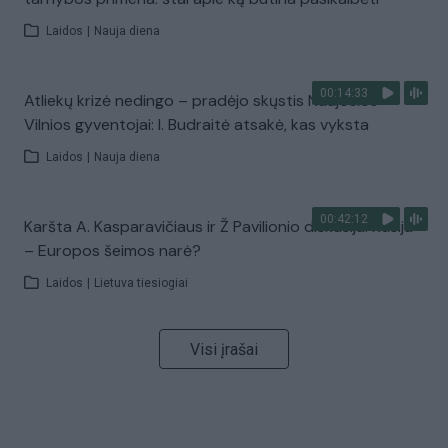
Laidos
|
Nauja diena
00:14:33
Atliekų krizė nedingo – pradėjo skųstis Naujosios
Vilnios gyventojai: I. Budraitė atsakė, kas vyksta
Laidos
|
Nauja diena
00:42:12
Karšta A. Kasparavičiaus ir Ž Pavilionio diskusija: Rusija
– Europos šeimos narė?
Laidos
|
Lietuva tiesiogiai
Visi įrašai