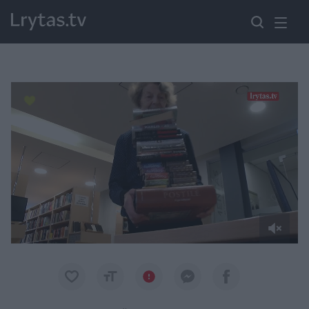
Paremkite Ukrainą