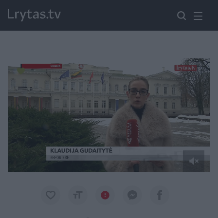
Paremkite Ukrainą