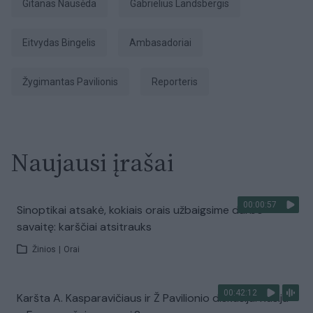
Gitanas Nausėda
Gabrielius Landsbergis
Eitvydas Bingelis
ambasadoriai
Žygimantas Pavilionis
Reporteris
Naujausi įrašai
00:00:57
Sinoptikai atsakė, kokiais orais užbaigsime darbo
savaitę: karščiai atsitrauks
Žinios
|
Orai
00:42:12
Karšta A. Kasparavičiaus ir Ž Pavilionio diskusija: Rusija