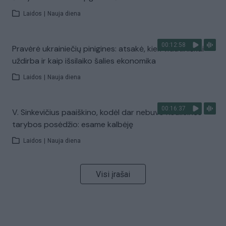
Laidos
|
Nauja diena
00:12:58
Pravėrė ukrainiečių pinigines: atsakė, kiek vidutiniškai
uždirba ir kaip išsilaiko šalies ekonomika
Laidos
|
Nauja diena
00:16:37
V. Sinkevičius paaiškino, kodėl dar nebuvo Koalicinės
tarybos posėdžio: esame kalbėję
Laidos
|
Nauja diena
Visi įrašai