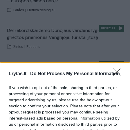
– Europos šeimos narė?
Laidos
|
Lietuva tiesiogiai
00:02:33
Dėl rekordiškai žemo Dunojaus vandens lygio –
griežtos priemonės Vengrijoje: turistai įtūžę
Žinios
|
Pasaulis
00:04:00
Kuprines pasvėrę specialistai įspėja apie pavojingą
įprotį: tą daro daugiau nei pusė pradinukų
Lrytas.lt -
Do Not Process My Personal Information
Žinios
|
Lietuvos diena
If you wish to opt-out of the sale, sharing to third parties, or
processing of your personal or sensitive information for
targeted advertising by us, please use the below opt-out
Visi įrašai
section to confirm your selection. Please note that after your
opt-out request is processed you may continue seeing
interest-based ads based on personal information utilized by
us or personal information disclosed to third parties prior to