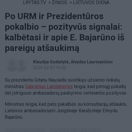
LRYTAS.TV
>
ŽINIOS
>
LIETUVOS DIENA
Po URM ir Prezidentūros
pokalbio – pozityvūs signalai:
kalbėtasi ir apie E. Bajarūno iš
pareigų atšaukimą
Klaudija Gudaitytė
Alvydas Laurinavičius
2024-02-07 14:00
Su prezidentu Gitanu Nausėda susitikęs užsienio reikalų
ministras
Gabrielius Landsbergis
teigia, kad pirmąjį pokalbį
dėl įstrigusio ambasadorių paskyrimo vertinantis pozityviai.
Ministras teigia, kad pats pakalbės su konsultacijų atšauktu
Lietuvos ambasadoriumi Jungtinėje Karalystėje Eitvydu
Bajarūnu.