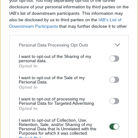
Žiūrimiausi įrašai
your opt-out. You may separately opt-out of the further
disclosure of your personal information by third parties on the
IAB’s list of downstream participants. This information may
also be disclosed by us to third parties on the
IAB’s List of
00:00:30
Vaizdai iš tragiškos avarijos Vilniaus r.: dviejų moterų ir
Downstream Participants
that may further disclose it to other
vaiko gyvybių išgelbėti nepavyko
third parties.
Žinios
|
Lietuvos diena
Personal Data Processing Opt Outs
I want to opt-out of the Sharing of my
00:00:57
Savaitės vidurys nusimato karštas: temperatūra kils iki
personal data.
Opted In
32 laipsnių šilumos
I want to opt-out of the Sale of my
Žinios
|
Orai
Personal Data.
Opted In
00:00:59
I want to opt-out of processing my
Nufilmavo, kaip patvino Vilniaus Vakarinis aplinkkelis:
Personal Data for Targeted Advertising.
vaizdas pribloškia
Opted In
Žinios
|
Lietuvos diena
I want to opt-out of Collection, Use,
Retention, Sale, and/or Sharing of my
Personal Data that Is Unrelated with the
Purposes for which it was collected.
00:00:55