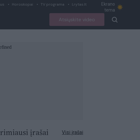
Ekrano
ius
Horoskopai
TV programa
Lrytas.lt
tema
Atsiųskite video
rimiausi įrašai
Visi įrašai