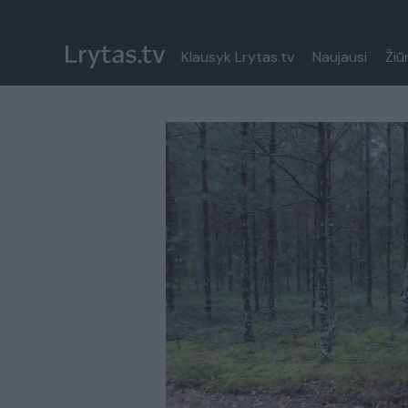
Klausyk Lrytas.tv
Naujausi
Žiū
Paremkite Ukrainą