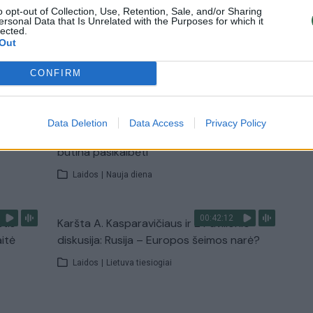
Žinios
|
Pasaulis
o opt-out of Collection, Use, Retention, Sale, and/or Sharing
ersonal Data that Is Unrelated with the Purposes for which it
lected.
Out
TV
Visi įrašai
CONFIRM
00:15:25
ų
Ruošiantis naujiems mokslo metams –
Data Deletion
Data Access
Privacy Policy
ažnai
vaikų teisių tarnybos primena: štai apie ką
būtina pasikalbėti
Laidos
|
Nauja diena
00:42:12
stis
Karšta A. Kasparavičiaus ir Ž Pavilionio
aitė
diskusija: Rusija – Europos šeimos narė?
Laidos
|
Lietuva tiesiogiai