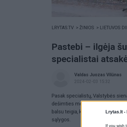
Volume
0%
LRYTAS.TV
>
ŽINIOS
>
LIETUVOS D
Pastebi – ilgėja š
specialistai atsakė
Valdas Juozas Vilūnas
2024-02-03 15:32
Pasak specialistų, Valstybės sieną
dešimties metų, o anksčiau riba 
balsu teigia, kad būtent tam įtako
Lrytas.lt -
sąlygos.
If you wish 