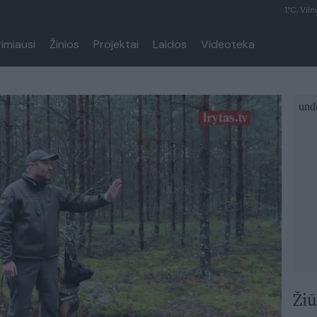
1°C, Viln
rimiausi
Žinios
Projektai
Laidos
Videoteka
Žiū