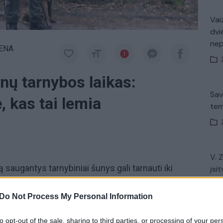
Vaiz
dvi
ne
IENA
unų tarnybos laikas:
Sav
, kas tai lemia
tem
V. 
 saugantys tarnybiniai šunys gali tarnauti iki
įsit
net
būdavo vos septyneri.
Veterinarai
ir
kinologai
vienu
s turi geros tarnybinių šunų gyvenimo ir dresavimo
Do Not Process My Personal Information
to opt-out of the sale, sharing to third parties, or processing of your per