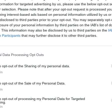
Nuf
formation for targeted advertising by us, please use the below opt-out s
SAT)
kinologai
tarnybiniai šunys
r selection. Please note that after your opt-out request is processed y
Vak
eing interest-based ads based on personal information utilized by us or
disclosed to third parties prior to your opt-out. You may separately opt-
losure of your personal information by third parties on the IAB’s list of
. This information may also be disclosed by us to third parties on the
IA
Participants
that may further disclose it to other third parties.
Visi įrašai
l Data Processing Opt Outs
o opt-out of the Sharing of my personal data.
1:05
00:01:20
anduo
Politiškai keblus V. Zelenskio vizitas: Serbija
In
žada stiprinti ryšius su Ukraina
Žinios
|
Pasaulis
o opt-out of the Sale of my Personal Data.
In
2:15
00:00:34
ta
to opt-out of processing my Personal Data for Targeted
Kyjivas po naktinės atakos: liepsnos
ing.
 žūklė
apėmė pastatus
In