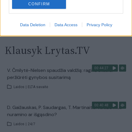
Žinios
|
Orai
CONFIRM
Visi įrašai
Data Deletion
Data Access
Privacy Policy
Klausyk Lrytas.TV
00:44:27
V. Čmilytė-Nielsen spaudžia valdžią: ragina skubiai
peržiūrėti gynybos susitarimą
Laidos
|
ELTA savaitė
00:40:48
D. Gaižauskas, P. Saudargas, T. Martinaitis: valdžia mus
nuramino ar išgąsdino?
Laidos
|
24/7