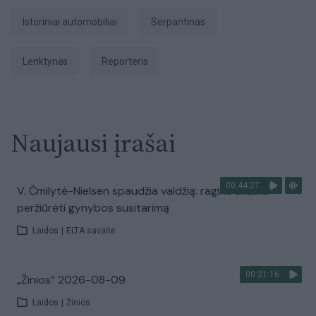
istoriniai automobiliai
serpantinas
Lenktynės
Reporteris
Naujausi įrašai
00:44:27
V. Čmilytė-Nielsen spaudžia valdžią: ragina skubiai
peržiūrėti gynybos susitarimą
Laidos
|
ELTA savaitė
00:21:16
„Žinios“ 2026-08-09
Laidos
|
Žinios