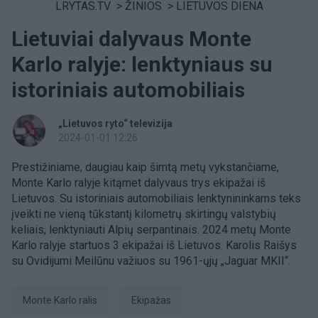
LRYTAS.TV
>
ŽINIOS
>
LIETUVOS DIENA
Lietuviai dalyvaus Monte
Karlo ralyje: lenktyniaus su
istoriniais automobiliais
„Lietuvos ryto“ televizija
2024-01-01 12:26
Prestižiniame, daugiau kaip šimtą metų vykstančiame,
Monte Karlo ralyje kitąmet dalyvaus trys ekipažai iš
Lietuvos. Su istoriniais automobiliais lenktynininkams teks
įveikti ne vieną tūkstantį kilometrų skirtingų valstybių
keliais, lenktyniauti Alpių serpantinais. 2024 metų Monte
Karlo ralyje startuos 3 ekipažai iš Lietuvos. Karolis Raišys
su Ovidijumi Meilūnu važiuos su 1961-ųjų „Jaguar MKII“.
Monte Karlo ralis
ekipažas