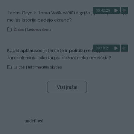
00:42:29
Tadas Gryn ir Toma Vaškevičiūtė grįžo į praeitį: kodėl jų
meilės istorija padėjo ekrane?
Žinios
|
Lietuvos diena
00:10:21
Kodėl apklausos internete ir politikų reitingai
tarprinkiminiu laikotarpiu dažnai nieko nereiškia?
Laidos
|
Informacinis skydas
Visi įrašai