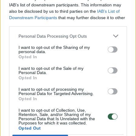
00:00:30
Vaizdai iš tragiškos avarijos Vilniaus r.: dviejų moterų ir
IAB’s list of downstream participants. This information may
also be disclosed by us to third parties on the
IAB’s List of
vaiko gyvybių išgelbėti nepavyko
Downstream Participants
that may further disclose it to other
Žinios
|
Lietuvos diena
third parties.
Personal Data Processing Opt Outs
00:00:57
Savaitės vidurys nusimato karštas: temperatūra kils iki
I want to opt-out of the Sharing of my
32 laipsnių šilumos
personal data.
Opted In
Žinios
|
Orai
I want to opt-out of the Sale of my
Personal Data.
Opted In
00:15:54
V. Zalužno pasisakymą laiko bandymu įsitvirtinti
Ukrainos politikoje: jis yra neteisus
I want to opt-out of processing my
Personal Data for Targeted Advertising.
Opted In
Laidos
|
Nauja diena
I want to opt-out of Collection, Use,
Retention, Sale, and/or Sharing of my
00:00:57
Personal Data that Is Unrelated with the
Sinoptikai atsakė, kokiais orais užbaigsime darbo
Purposes for which it was collected.
savaitę: karščiai atsitrauks
Opted Out