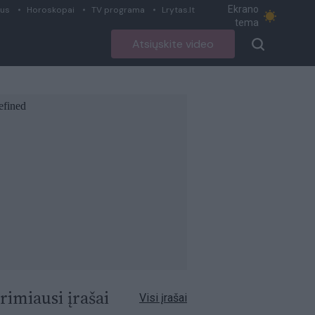
Ekrano
ius
Horoskopai
TV programa
Lrytas.lt
tema
Atsiųskite video
rimiausi įrašai
Visi įrašai