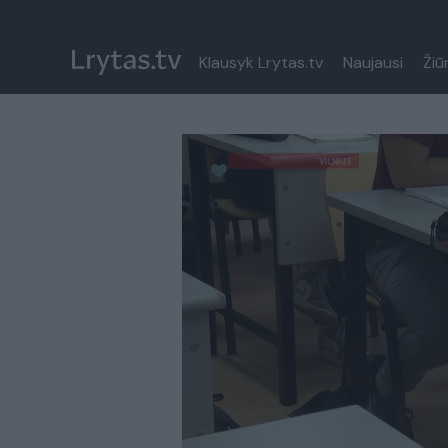
Klausyk Lrytas.tv
Naujausi
Žiū
Paremkite Ukrainą