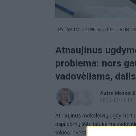
Volume
0%
LRYTAS.TV
>
ŽINIOS
>
LIETUVOS D
Atnaujinus ugdymo 
problema: nors ga
vadovėliams, dalis
Aušra Maskeliū
2023-12-31 14:
Atnaujinus moksleivių ugdymo turi
papildomų lėšų naujiems vadovėl
tokios investicijos vertinamos tei