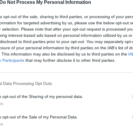
Do Not Process My Personal Information
Nuf
Vak
to opt-out of the sale, sharing to third parties, or processing of your per
mokslo ir sporto ministerija (ŠMSM)
vadovėliai
formation for targeted advertising by us, please use the below opt-out s
r selection. Please note that after your opt-out request is processed y
eing interest-based ads based on personal information utilized by us or
Reporteris
Švietimo naujienos
disclosed to third parties prior to your opt-out. You may separately opt-
losure of your personal information by third parties on the IAB’s list of
. This information may also be disclosed by us to third parties on the
IA
Participants
that may further disclose it to other third parties.
l Data Processing Opt Outs
Visi įrašai
o opt-out of the Sharing of my personal data.
In
00:21:19
žo į
„Žinios“ 2026-08-08
jo
o opt-out of the Sale of my Personal Data.
Laidos
|
Žinios
In