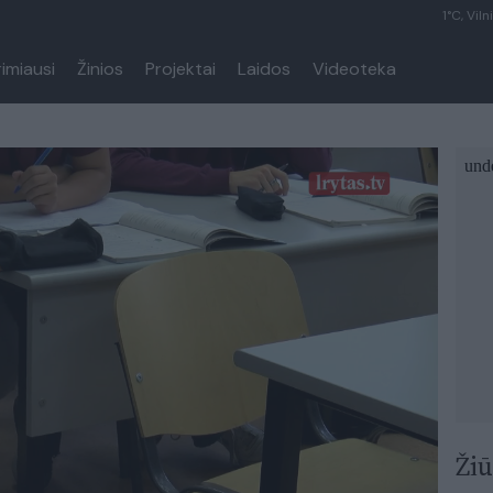
1°C, Viln
rimiausi
Žinios
Projektai
Laidos
Videoteka
Žiū