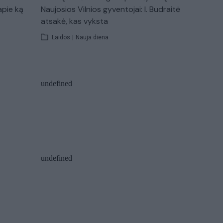
apie ką
Naujosios Vilnios gyventojai: I. Budraitė
atsakė, kas vyksta
Laidos
|
Nauja diena