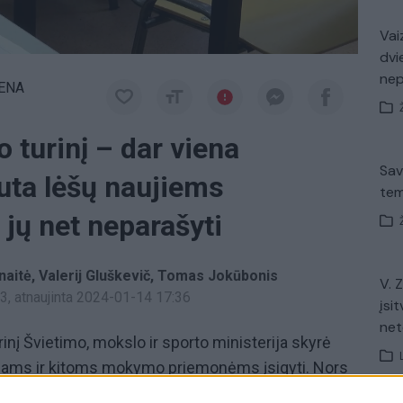
Vaiz
dvi
ne
IENA
turinį – dar viena
Sav
uta lėšų naujiems
tem
 jų net neparašyti
naitė
Valerij Gluškevič
Tomas Jokūbonis
V. 
13
, atnaujinta 2024-01-14 17:36
įsit
net
nį Švietimo, mokslo ir sporto ministerija skyrė
iams ir kitoms mokymo priemonėms įsigyti. Nors
giamai, mokytojai įžvelgiAa kitų problemų – dalis