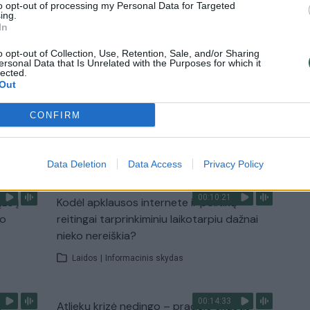
to opt-out of processing my Personal Data for Targeted
ing.
In
3:57
00:00:40
 ir
Dronai Vokietijoje kelia vis daugiau
o opt-out of Collection, Use, Retention, Sale, and/or Sharing
ersonal Data that Is Unrelated with the Purposes for which it
klausimų: du pastebėti virš karinės bazės
lected.
Out
u
Žinios
|
Pasaulis
CONFIRM
TV
Visi įrašai
Data Deletion
Data Access
Privacy Policy
00:10:21
žo į
Kodėl apklausos internete ir politikų
jo
reitingai tarprinkiminiu laikotarpiu dažnai
nieko nereiškia?
Laidos
|
Informacinis skydas
00:14:33
s –
Atliekų krizė nedingo – pradėjo skųstis