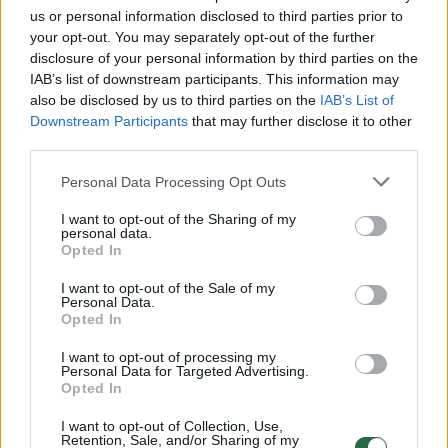
us or personal information disclosed to third parties prior to
your opt-out. You may separately opt-out of the further
disclosure of your personal information by third parties on the
Žiūrimiausi įrašai
IAB’s list of downstream participants. This information may
also be disclosed by us to third parties on the
IAB’s List of
Downstream Participants
that may further disclose it to other
00:00:30
Vaizdai iš tragiškos avarijos Vilniaus r.: dviejų moterų ir
third parties.
vaiko gyvybių išgelbėti nepavyko
Personal Data Processing Opt Outs
Žinios
|
Lietuvos diena
I want to opt-out of the Sharing of my
personal data.
Opted In
00:00:57
Savaitės vidurys nusimato karštas: temperatūra kils iki
I want to opt-out of the Sale of my
32 laipsnių šilumos
Personal Data.
Opted In
Žinios
|
Orai
I want to opt-out of processing my
Personal Data for Targeted Advertising.
Opted In
00:15:54
V. Zalužno pasisakymą laiko bandymu įsitvirtinti
Ukrainos politikoje: jis yra neteisus
I want to opt-out of Collection, Use,
Retention, Sale, and/or Sharing of my