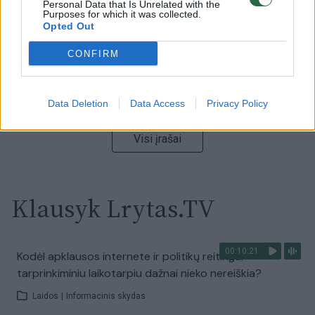
Laidos
Personal Data that Is Unrelated with the
|
Nauja diena
Purposes for which it was collected.
Opted Out
00:00:59
Nufilmavo, kaip patvino Vilniaus Vakarinis aplinkkelis:
CONFIRM
vaizdas pribloškia
Žinios
|
Lietuvos diena
Data Deletion
Data Access
Privacy Policy
Visi įrašai
Klausyk Lrytas.TV
00:10:21
Kodėl apklausos internete ir politikų reitingai
tarprinkiminiu laikotarpiu dažnai nieko nereiškia?
Laidos
|
Informacinis skydas