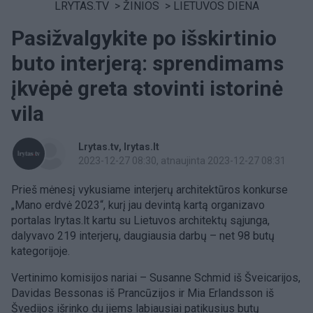
LRYTAS.TV
>
ŽINIOS
>
LIETUVOS DIENA
Pasižvalgykite po išskirtinio
buto interjerą: sprendimams
įkvėpė greta stovinti istorinė
vila
Lrytas.tv
lrytas.lt
2023-12-27 08:30
, atnaujinta 2023-12-27 08:31
Prieš mėnesį vykusiame interjerų architektūros konkurse
„Mano erdvė 2023“, kurį jau devintą kartą organizavo
portalas lrytas.lt kartu su Lietuvos architektų sąjunga,
dalyvavo 219 interjerų, daugiausia darbų – net 98 butų
kategorijoje.
Vertinimo komisijos nariai – Susanne Schmid iš Šveicarijos,
Davidas Bessonas iš Prancūzijos ir Mia Erlandsson iš
Švedijos išrinko du jiems labiausiai patikusius butų