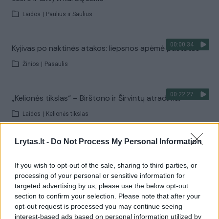
Laidos
|
Paulius ir Saulius
00:00:34
Kyjivas po naktinės atakos: liepsnos apėmė pastatus
Žinios
|
Pasaulis
00:22:27
„Kelionės tikslas“ – Birštono ir Širvintų atradimai
Laidos
|
Kelionės tikslas
Lrytas.lt -
Do Not Process My Personal Information
00:21:56
Kai neveikia technologijos: kaip orientuotis, judėti ir
priimti sprendimus krizės metu?
If you wish to opt-out of the sale, sharing to third parties, or
processing of your personal or sensitive information for
Laidos
|
Išlikti rytojui
targeted advertising by us, please use the below opt-out
section to confirm your selection. Please note that after your
opt-out request is processed you may continue seeing
Visi įrašai
interest-based ads based on personal information utilized by