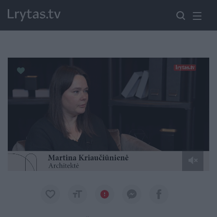
Paremkite Ukrainą