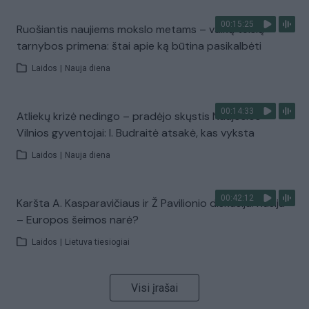
00:15:25
Ruošiantis naujiems mokslo metams – vaikų teisių
tarnybos primena: štai apie ką būtina pasikalbėti
Laidos
|
Nauja diena
00:14:33
Atliekų krizė nedingo – pradėjo skųstis Naujosios
Vilnios gyventojai: I. Budraitė atsakė, kas vyksta
Laidos
|
Nauja diena
00:42:12
Karšta A. Kasparavičiaus ir Ž Pavilionio diskusija: Rusija
– Europos šeimos narė?
Laidos
|
Lietuva tiesiogiai
Visi įrašai