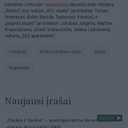
interjerus Lietuvoje:
nugalėtojais
tapusius buto interjerą
„Retrici“, kurį sukūrė „YCL studio“ (architektai: Tomas
Umbrasas, Aidas Barzda, Tautvydas Vileikis), ir
„jurgelis.studio“ (architektai: Jokūbas Jurgelis, Martina
Kriaučiūnienė, Jūratė Volkavičiūtė, Jelena Liutvinienė)
sukurtą „S25 apartments“.
Interjeras
konkursas Mano erdvė
Butas
nugalėtojai
Naujausi įrašai
00:22:15
„Paulius ir Saulius“ – ypatingai karšta diena Dzūkijos
ežere ir aktyvi karšių žūklė