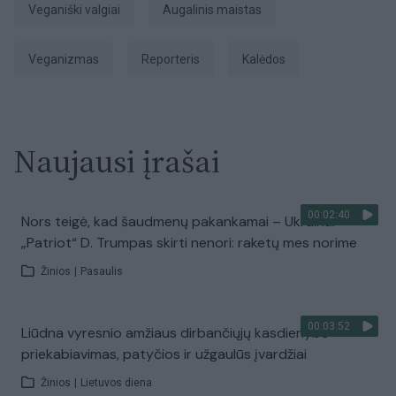
veganiški valgiai
augalinis maistas
veganizmas
Reporteris
Kalėdos
Naujausi įrašai
00:02:40
Nors teigė, kad šaudmenų pakankamai – Ukrainai
„Patriot“ D. Trumpas skirti nenori: raketų mes norime
Žinios
|
Pasaulis
00:03:52
Liūdna vyresnio amžiaus dirbančiųjų kasdienybė –
priekabiavimas, patyčios ir užgaulūs įvardžiai
Žinios
|
Lietuvos diena