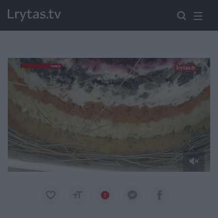
Paremkite Ukrainą