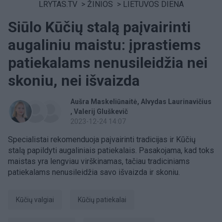
LRYTAS.TV
>
ŽINIOS
>
LIETUVOS DIENA
Siūlo Kūčių stalą paįvairinti
augaliniu maistu: įprastiems
patiekalams nenusileidžia nei
skoniu, nei išvaizda
Aušra Maskeliūnaitė
Alvydas Laurinavičius
Valerij Gluškevič
2023-12-24 14:07
Specialistai rekomenduoja paįvairinti tradicijas ir Kūčių
stalą papildyti augaliniais patiekalais. Pasakojama, kad toks
maistas yra lengviau virškinamas, tačiau tradiciniams
patiekalams nenusileidžia savo išvaizda ir skoniu.
Kūčių valgiai
kūčių patiekalai