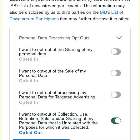
00:00:30
IAB’s list of downstream participants. This information may
Vaizdai iš tragiškos avarijos Vilniaus r.: dviejų moterų ir
also be disclosed by us to third parties on the
IAB’s List of
vaiko gyvybių išgelbėti nepavyko
Downstream Participants
that may further disclose it to other
Žinios
|
Lietuvos diena
third parties.
Personal Data Processing Opt Outs
00:00:57
Savaitės vidurys nusimato karštas: temperatūra kils iki
I want to opt-out of the Sharing of my
32 laipsnių šilumos
personal data.
Opted In
Žinios
|
Orai
I want to opt-out of the Sale of my
Personal Data.
Opted In
00:00:59
Nufilmavo, kaip patvino Vilniaus Vakarinis aplinkkelis:
vaizdas pribloškia
I want to opt-out of processing my
Personal Data for Targeted Advertising.
Opted In
Žinios
|
Lietuvos diena
I want to opt-out of Collection, Use,
Retention, Sale, and/or Sharing of my
Personal Data that Is Unrelated with the
00:15:54
V. Zalužno pasisakymą laiko bandymu įsitvirtinti
Purposes for which it was collected.
Ukrainos politikoje: jis yra neteisus
Opted Out