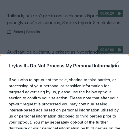
00:00:29
Tailandą sukrėtė protu nesuvokiamas išpuolis:
paauglys nušovė senelius, 3 mokytojus ir 3 moksleivius
Žinios
|
Pasaulis
00:02:08
Aukštaitijos pučiamųjų orkestras Nyderlanduose
apgynė čempionų vardą
Lrytas.lt -
Do Not Process My Personal Information
Žinios
|
Lietuvos diena
If you wish to opt-out of the sale, sharing to third parties, or
processing of your personal or sensitive information for
Visi įrašai
targeted advertising by us, please use the below opt-out
section to confirm your selection. Please note that after your
opt-out request is processed you may continue seeing
interest-based ads based on personal information utilized by
Žiūrimiausi įrašai
us or personal information disclosed to third parties prior to
your opt-out. You may separately opt-out of the further
disclosure of your personal information by third parties on the