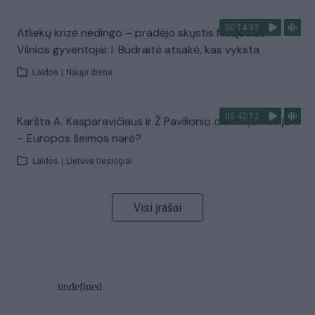
00:14:33
Atliekų krizė nedingo – pradėjo skųstis Naujosios
Vilnios gyventojai: I. Budraitė atsakė, kas vyksta
Laidos
|
Nauja diena
00:42:12
Karšta A. Kasparavičiaus ir Ž Pavilionio diskusija: Rusija
– Europos šeimos narė?
Laidos
|
Lietuva tiesiogiai
Visi įrašai