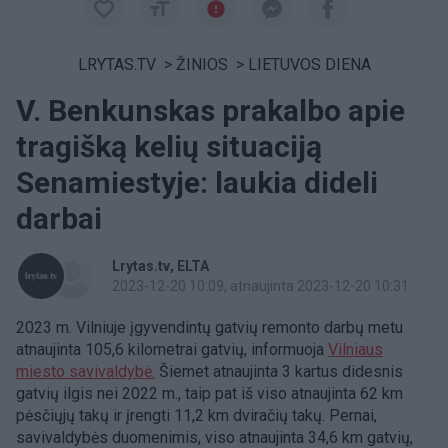
LRYTAS.TV
>
ŽINIOS
>
LIETUVOS DIENA
V. Benkunskas prakalbo apie
tragišką kelių situaciją
Senamiestyje: laukia dideli
darbai
Lrytas.tv
ELTA
2023-12-20 10:09
, atnaujinta 2023-12-20 10:31
2023 m. Vilniuje įgyvendintų gatvių remonto darbų metu
atnaujinta 105,6 kilometrai gatvių, informuoja
Vilniaus
miesto savivaldybė.
Šiemet atnaujinta 3 kartus didesnis
gatvių ilgis nei 2022 m., taip pat iš viso atnaujinta 62 km
pėsčiųjų takų ir įrengti 11,2 km dviračių takų. Pernai,
savivaldybės duomenimis, viso atnaujinta 34,6 km gatvių,