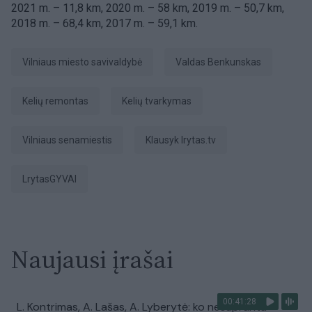
2021 m. – 11,8 km, 2020 m. – 58 km, 2019 m. – 50,7 km,
2018 m. – 68,4 km, 2017 m. – 59,1 km.
Vilniaus miesto savivaldybė
Valdas Benkunskas
kelių remontas
kelių tvarkymas
Vilniaus senamiestis
Klausyk lrytas.tv
LrytasGYVAI
Naujausi įrašai
00:41:28
L. Kontrimas, A. Lašas, A. Lyberytė: ko nesupranta