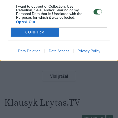
I want to opt-out of Collection, Use,
00:00:59
Nufilmavo, kaip patvino Vilniaus Vakarinis aplinkkelis:
Retention, Sale, and/or Sharing of my
Personal Data that Is Unrelated with the
vaizdas pribloškia
Purposes for which it was collected.
Opted Out
Žinios
|
Lietuvos diena
CONFIRM
00:02:01
„Pagarba pirmajai premjerei“: pasidalijo jautriais
prisiminimais apie Kazimierą Prunskienę
Data Deletion
Data Access
Privacy Policy
Žinios
|
Lietuvos diena
Visi įrašai
Klausyk Lrytas.TV