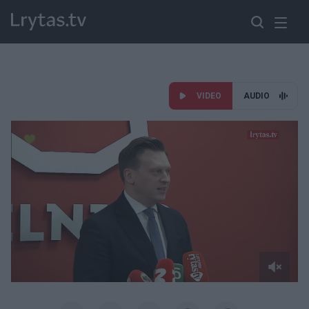
VIDEO
AUDIO
Paremkite Ukrainą