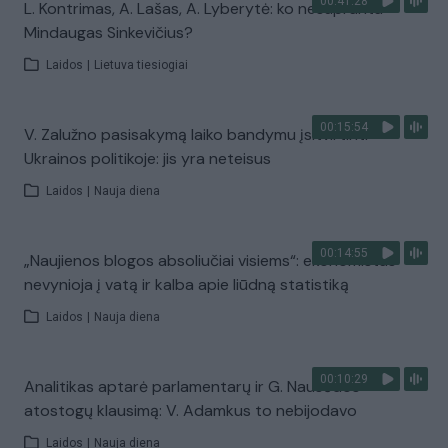
00:41:28
L. Kontrimas, A. Lašas, A. Lyberytė: ko nesupranta
Mindaugas Sinkevičius?
Laidos
|
Lietuva tiesiogiai
00:15:54
V. Zalužno pasisakymą laiko bandymu įsitvirtinti
Ukrainos politikoje: jis yra neteisus
Laidos
|
Nauja diena
00:14:55
„Naujienos blogos absoliučiai visiems“: ekonomistas
nevynioja į vatą ir kalba apie liūdną statistiką
Laidos
|
Nauja diena
00:10:29
Analitikas aptarė parlamentarų ir G. Nausėdos
atostogų klausimą: V. Adamkus to nebijodavo
Laidos
|
Nauja diena