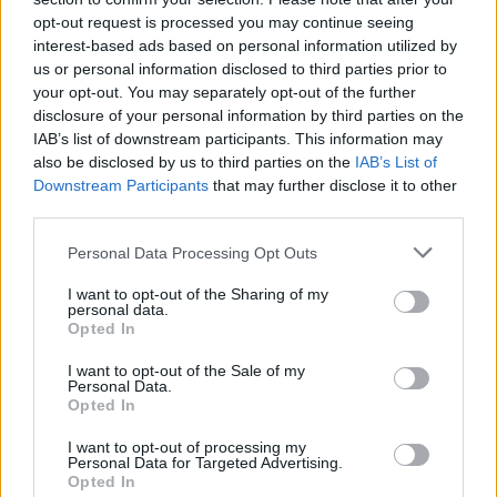
Žinios
|
Lietuvos diena
opt-out request is processed you may continue seeing
interest-based ads based on personal information utilized by
us or personal information disclosed to third parties prior to
Visi įrašai
your opt-out. You may separately opt-out of the further
disclosure of your personal information by third parties on the
IAB’s list of downstream participants. This information may
also be disclosed by us to third parties on the
IAB’s List of
Žiūrimiausi įrašai
Downstream Participants
that may further disclose it to other
third parties.
Personal Data Processing Opt Outs
00:00:49
Pateikė daugiau detalių apie iš tėvų paimtus šešis
vaikus: jiems kilusi grėsmė
I want to opt-out of the Sharing of my
personal data.
Žinios
|
Lietuvos diena
Opted In
I want to opt-out of the Sale of my
Personal Data.
00:00:30
Vaizdai iš tragiškos avarijos Vilniaus r.: dviejų moterų ir
Opted In
vaiko gyvybių išgelbėti nepavyko
I want to opt-out of processing my
Personal Data for Targeted Advertising.
Žinios
|
Lietuvos diena
Opted In