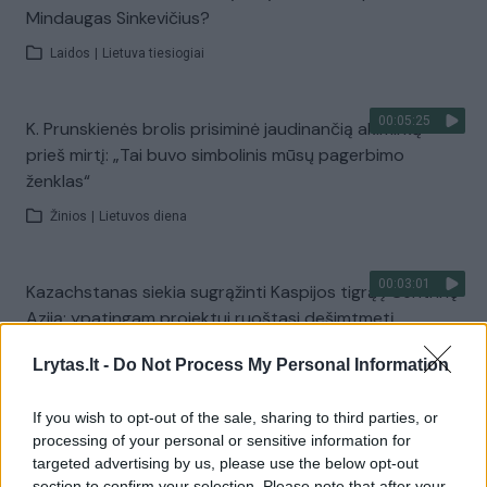
Mindaugas Sinkevičius?
Laidos
|
Lietuva tiesiogiai
00:05:25
K. Prunskienės brolis prisiminė jaudinančią akimirką
prieš mirtį: „Tai buvo simbolinis mūsų pagerbimo
ženklas“
Žinios
|
Lietuvos diena
00:03:01
Kazachstanas siekia sugrąžinti Kaspijos tigrą į Centrinę
Aziją: ypatingam projektui ruoštasi dešimtmetį
Žinios
|
Pasaulis
Lrytas.lt -
Do Not Process My Personal Information
If you wish to opt-out of the sale, sharing to third parties, or
00:03:41
Mėsainių mėgėjus kviečia nepražiopsoti festivalio
processing of your personal or sensitive information for
Vilniuje: atskleidė populiariausią paruošimo būdą
targeted advertising by us, please use the below opt-out
section to confirm your selection. Please note that after your