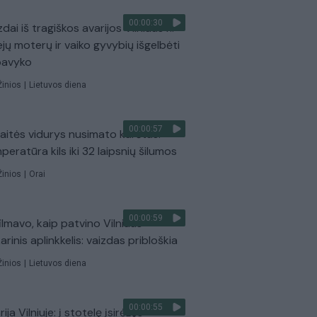
00:00:30
dai iš tragiškos avarijos Vilniaus r.:
ejų moterų ir vaiko gyvybių išgelbėti
pavyko
Žinios
|
Lietuvos diena
00:00:57
aitės vidurys nusimato karštas:
peratūra kils iki 32 laipsnių šilumos
Žinios
|
Orai
00:00:59
ilmavo, kaip patvino Vilniaus
arinis aplinkkelis: vaizdas pribloškia
Žinios
|
Lietuvos diena
00:00:55
ija Vilniuje: į stotelę įsirėžęs