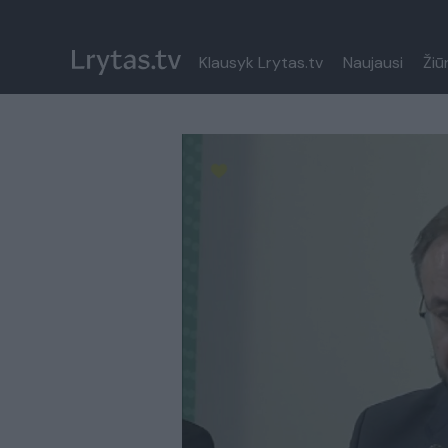
Klausyk Lrytas.tv
Naujausi
Žiū
Paremkite Ukrainą