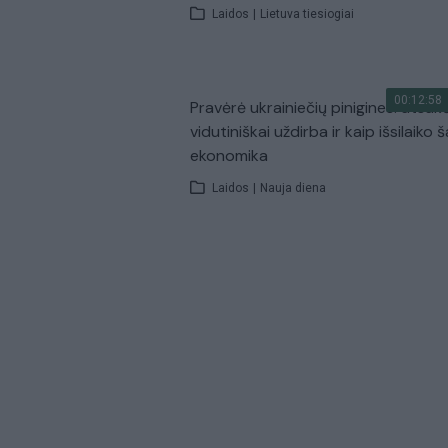
Laidos
|
Lietuva tiesiogiai
00:12:58
Pravėrė ukrainiečių pinigines: atsakė
vidutiniškai uždirba ir kaip išsilaiko š
ekonomika
Laidos
|
Nauja diena