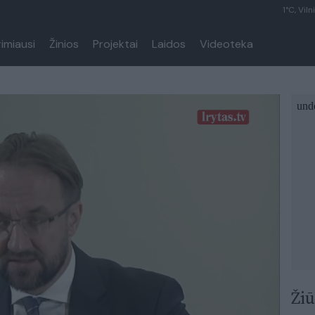
1°C, Viln
rimiausi
Žinios
Projektai
Laidos
Videoteka
Žiū