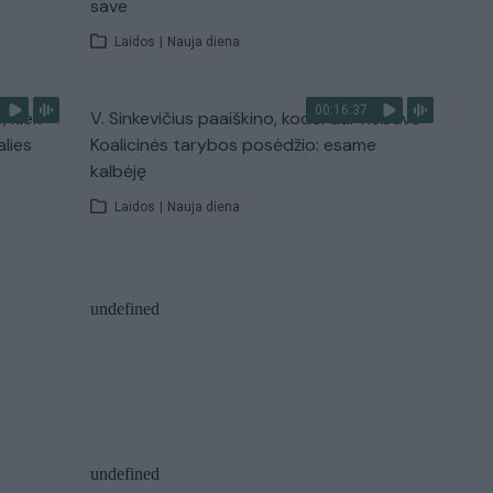
save
Laidos
|
Nauja diena
00:16:37
, kiek
V. Sinkevičius paaiškino, kodėl dar nebuvo
alies
Koalicinės tarybos posėdžio: esame
kalbėję
Laidos
|
Nauja diena