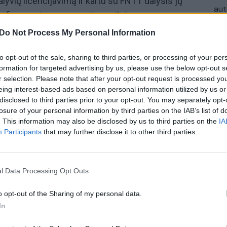
alyvių licencijavimą ir kartu su FNTT dalysis jų
aut
tų finansavimo prevencijos srityje.
Do Not Process My Personal Information
as kaip pinigų plovimo ir sukčiavimo priemonė.
 daug kartų įspėjęs vartotojus, finansų rinkos
to opt-out of the sale, sharing to third parties, or processing of your per
bu, kad kriptoturto rinka būtų tinkamai
formation for targeted advertising by us, please use the below opt-out s
ina griežtinti teisinį reguliavimą“, – pirmadienį
r selection. Please note that after your opt-out request is processed y
eing interest-based ads based on personal information utilized by us or
metu teigė G. Šimkus.
disclosed to third parties prior to your opt-out. You may separately opt-
losure of your personal information by third parties on the IAB’s list of
. This information may also be disclosed by us to third parties on the
IA
Gediminas Šimkus
Agnė Bilotaitė
Participants
that may further disclose it to other third parties.
s
kriptovaliutos
l Data Processing Opt Outs
o opt-out of the Sharing of my personal data.
In
Visi įrašai