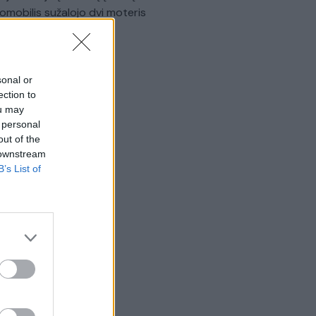
omobilis sužalojo dvi moteris
Žinios
|
Lietuvos diena
sonal or
ection to
ou may
 personal
out of the
 downstream
B’s List of