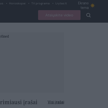
Ekrano
ius
Horoskopai
TV programa
Lrytas.lt
tema
Atsiųskite video
rimiausi įrašai
Visi įrašai