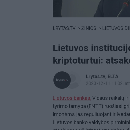
Volume
0%
LRYTAS.TV
>
ŽINIOS
>
LIETUVOS D
Lietuvos instituci
kriptoturtui: atsak
Lrytas.tv
ELTA
2023-12-11 11:02
, a
Lietuvos bankas,
Vidaus reikalų ir
tyrimo tarnyba (FNTT) ruošiasi gri
įmonėms jas reguliuojant ir įveda
Lietuvos banko valdybos pirmini