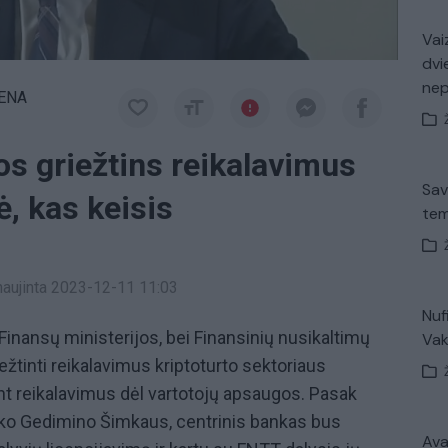
Vaiz
dvi
ne
IENA
jos griežtins reikalavimus
Sav
ė, kas keisis
tem
tnaujinta 2023-12-11 11:03
Nuf
 Finansų ministerijos, bei Finansinių nusikaltimų
Vak
ežtinti reikalavimus kriptoturto sektoriaus
nt reikalavimus dėl vartotojų apsaugos. Pasak
nko Gedimino Šimkaus, centrinis bankas bus
Avar