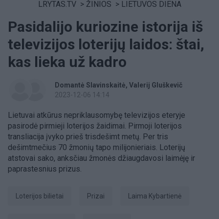
LRYTAS.TV
>
ŽINIOS
>
LIETUVOS DIENA
Pasidalijo kuriozine istorija iš
televizijos loterijų laidos: štai,
kas lieka už kadro
Domantė Slavinskaitė
Valerij Gluškevič
2023-12-06 14:14
Lietuvai atkūrus nepriklausomybę televizijos eteryje
pasirodė pirmieji loterijos žaidimai. Pirmoji loterijos
transliacija įvyko prieš trisdešimt metų. Per tris
dešimtmečius 70 žmonių tapo milijonieriais. Loterijų
atstovai sako, anksčiau žmonės džiaugdavosi laimėję ir
paprastesnius prizus.
loterijos bilietai
prizai
Laima Kybartienė