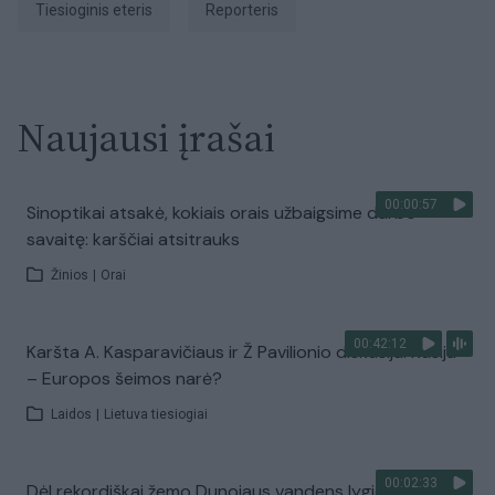
tiesioginis eteris
Reporteris
Naujausi įrašai
00:00:57
Sinoptikai atsakė, kokiais orais užbaigsime darbo
savaitę: karščiai atsitrauks
Žinios
|
Orai
00:42:12
Karšta A. Kasparavičiaus ir Ž Pavilionio diskusija: Rusija
– Europos šeimos narė?
Laidos
|
Lietuva tiesiogiai
00:02:33
Dėl rekordiškai žemo Dunojaus vandens lygio –