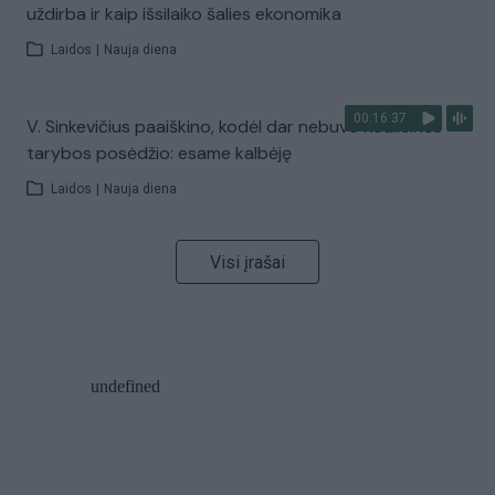
uždirba ir kaip išsilaiko šalies ekonomika
Laidos
|
Nauja diena
00:16:37
V. Sinkevičius paaiškino, kodėl dar nebuvo Koalicinės
tarybos posėdžio: esame kalbėję
Laidos
|
Nauja diena
Visi įrašai