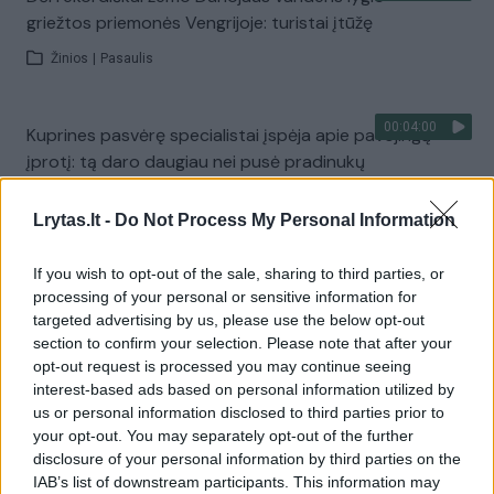
griežtos priemonės Vengrijoje: turistai įtūžę
Žinios
|
Pasaulis
00:04:00
Kuprines pasvėrę specialistai įspėja apie pavojingą
įprotį: tą daro daugiau nei pusė pradinukų
Žinios
|
Lietuvos diena
Lrytas.lt -
Do Not Process My Personal Information
Visi įrašai
If you wish to opt-out of the sale, sharing to third parties, or
processing of your personal or sensitive information for
targeted advertising by us, please use the below opt-out
section to confirm your selection. Please note that after your
Žiūrimiausi įrašai
opt-out request is processed you may continue seeing
interest-based ads based on personal information utilized by
us or personal information disclosed to third parties prior to
your opt-out. You may separately opt-out of the further
00:00:30
Vaizdai iš tragiškos avarijos Vilniaus r.: dviejų moterų ir
disclosure of your personal information by third parties on the
vaiko gyvybių išgelbėti nepavyko
IAB’s list of downstream participants. This information may