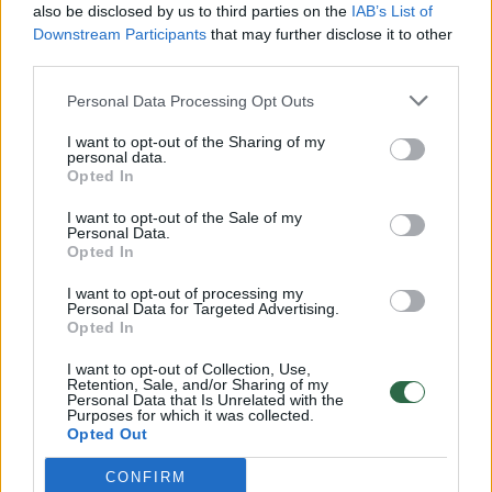
also be disclosed by us to third parties on the
IAB’s List of
Žinios
|
Lietuvos diena
Downstream Participants
that may further disclose it to other
third parties.
00:00:57
Savaitės vidurys nusimato karštas: temperatūra kils iki
Personal Data Processing Opt Outs
32 laipsnių šilumos
I want to opt-out of the Sharing of my
personal data.
Žinios
|
Orai
Opted In
I want to opt-out of the Sale of my
00:00:59
Personal Data.
Nufilmavo, kaip patvino Vilniaus Vakarinis aplinkkelis:
Opted In
vaizdas pribloškia
I want to opt-out of processing my
Žinios
|
Lietuvos diena
Personal Data for Targeted Advertising.
Opted In
I want to opt-out of Collection, Use,
00:00:55
Avarija Vilniuje: į stotelę įsirėžęs automobilis sužalojo
Retention, Sale, and/or Sharing of my
dvi moteris
Personal Data that Is Unrelated with the
Purposes for which it was collected.
Opted Out
Žinios
|
Lietuvos diena
CONFIRM