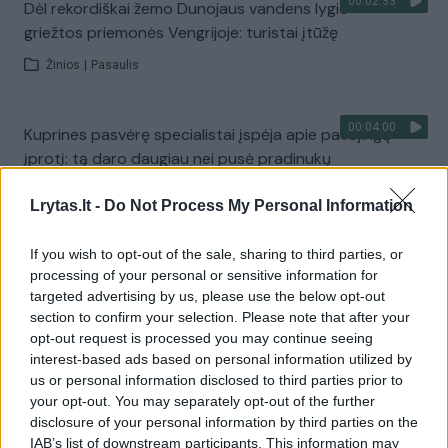
00:02:33
Dėl rekordiškai žemo Dunojaus vandens lygio –
griežtos priemonės Vengrijoje: turistai įtūžę
Žinios
|
Pasaulis
00:04:00
Kuprines pasvėrę specialistai įspėja apie pavojingą
įprotį: tą daro daugiau nei pusė pradinukų
Žinios
|
Lietuvos diena
Lrytas.lt -
Do Not Process My Personal Information
If you wish to opt-out of the sale, sharing to third parties, or
Visi įrašai
processing of your personal or sensitive information for
targeted advertising by us, please use the below opt-out
section to confirm your selection. Please note that after your
opt-out request is processed you may continue seeing
Žiūrimiausi įrašai
interest-based ads based on personal information utilized by
us or personal information disclosed to third parties prior to
your opt-out. You may separately opt-out of the further
00:00:30
Vaizdai iš tragiškos avarijos Vilniaus r.: dviejų moterų ir
disclosure of your personal information by third parties on the
IAB’s list of downstream participants. This information may