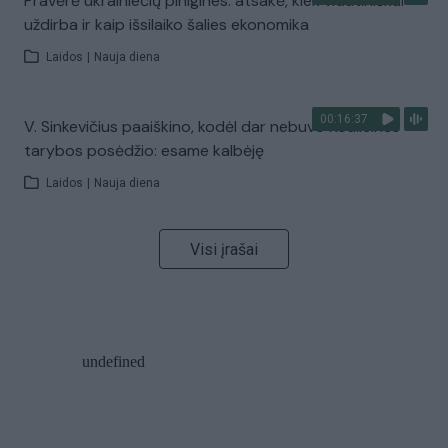
Pravėrė ukrainiečių pinigines: atsakė, kiek vidutiniškai
uždirba ir kaip išsilaiko šalies ekonomika
Laidos
|
Nauja diena
00:16:37
V. Sinkevičius paaiškino, kodėl dar nebuvo Koalicinės
tarybos posėdžio: esame kalbėję
Laidos
|
Nauja diena
Visi įrašai