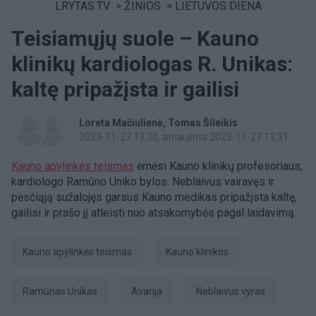
LRYTAS.TV
>
ŽINIOS
>
LIETUVOS DIENA
Teisiamųjų suole – Kauno
klinikų kardiologas R. Unikas:
kaltę pripažįsta ir gailisi
Loreta Mačiulienė
Tomas Šileikis
2023-11-27 13:30
, atnaujinta 2023-11-27 13:31
Kauno apylinkės teismas
ėmėsi Kauno klinikų profesoriaus,
kardiologo Ramūno Uniko bylos. Neblaivus vairavęs ir
pėsčiąją sužalojęs garsus Kauno medikas pripažįsta kaltę,
gailisi ir prašo jį atleisti nuo atsakomybės pagal laidavimą.
Kauno apylinkės teismas
Kauno klinikos
Ramūnas Unikas
avarija
neblaivus vyras