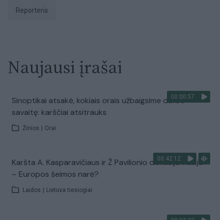
Reporteris
Naujausi įrašai
00:00:57
Sinoptikai atsakė, kokiais orais užbaigsime darbo
savaitę: karščiai atsitrauks
Žinios
|
Orai
00:42:12
Karšta A. Kasparavičiaus ir Ž Pavilionio diskusija: Rusija
– Europos šeimos narė?
Laidos
|
Lietuva tiesiogiai