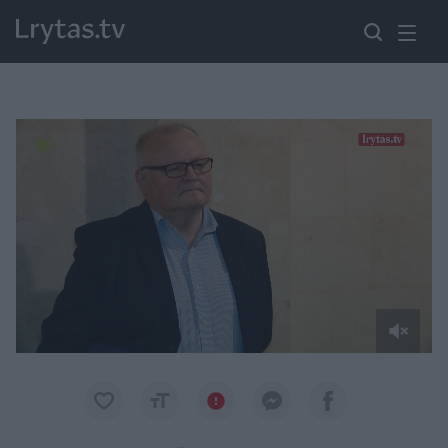
Paremkite Ukrainą