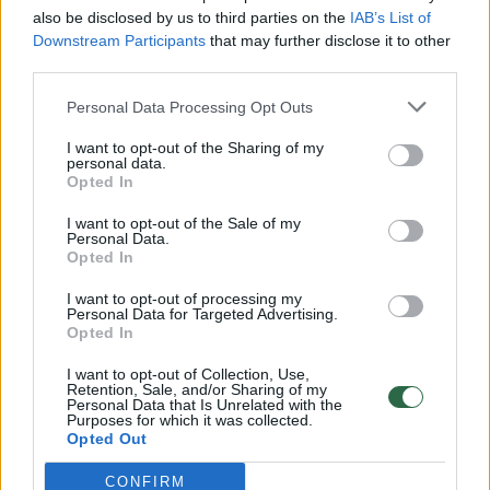
vaiko gyvybių išgelbėti nepavyko
also be disclosed by us to third parties on the
IAB’s List of
Žinios
|
Lietuvos diena
Downstream Participants
that may further disclose it to other
third parties.
00:00:57
Personal Data Processing Opt Outs
Savaitės vidurys nusimato karštas: temperatūra kils iki
32 laipsnių šilumos
I want to opt-out of the Sharing of my
personal data.
Žinios
|
Orai
Opted In
I want to opt-out of the Sale of my
Personal Data.
00:00:59
Nufilmavo, kaip patvino Vilniaus Vakarinis aplinkkelis:
Opted In
vaizdas pribloškia
I want to opt-out of processing my
Žinios
|
Lietuvos diena
Personal Data for Targeted Advertising.
Opted In
I want to opt-out of Collection, Use,
00:00:55
Avarija Vilniuje: į stotelę įsirėžęs automobilis sužalojo
Retention, Sale, and/or Sharing of my
Personal Data that Is Unrelated with the
dvi moteris
Purposes for which it was collected.
Opted Out
Žinios
|
Lietuvos diena
CONFIRM