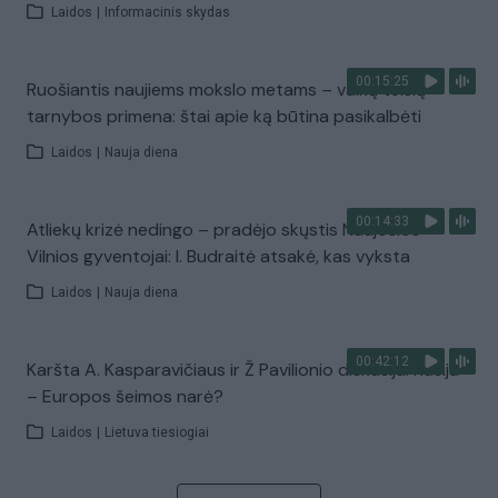
Laidos
|
Informacinis skydas
00:15:25
Ruošiantis naujiems mokslo metams – vaikų teisių
tarnybos primena: štai apie ką būtina pasikalbėti
Laidos
|
Nauja diena
00:14:33
Atliekų krizė nedingo – pradėjo skųstis Naujosios
Vilnios gyventojai: I. Budraitė atsakė, kas vyksta
Laidos
|
Nauja diena
00:42:12
Karšta A. Kasparavičiaus ir Ž Pavilionio diskusija: Rusija
– Europos šeimos narė?
Laidos
|
Lietuva tiesiogiai