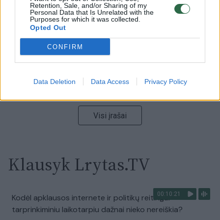
Ukrainos politikoje: jis yra neteisus
Retention, Sale, and/or Sharing of my
Personal Data that Is Unrelated with the
Purposes for which it was collected.
Laidos
|
Nauja diena
Opted Out
CONFIRM
00:00:59
Nufilmavo, kaip patvino Vilniaus Vakarinis aplinkkelis:
vaizdas pribloškia
Data Deletion
Data Access
Privacy Policy
Žinios
|
Lietuvos diena
Visi įrašai
Klausyk Lrytas.TV
00:10:21
Kodėl apklausos internete ir politikų reitingai
tarprinkiminiu laikotarpiu dažnai nieko nereiškia?