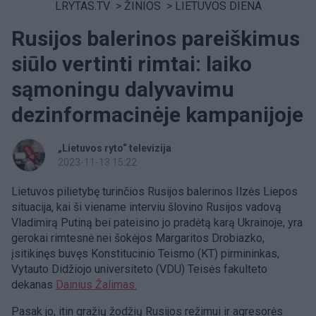
LRYTAS.TV
>
ŽINIOS
>
LIETUVOS DIENA
Rusijos balerinos pareiškimus
siūlo vertinti rimtai: laiko
sąmoningu dalyvavimu
dezinformacinėje kampanijoje
„Lietuvos ryto“ televizija
2023-11-13 15:22
Lietuvos pilietybę turinčios Rusijos balerinos Ilzės Liepos
situacija, kai ši viename interviu šlovino Rusijos vadovą
Vladimirą Putiną bei pateisino jo pradėtą karą Ukrainoje, yra
gerokai rimtesnė nei šokėjos Margaritos Drobiazko,
įsitikinęs buvęs Konstitucinio Teismo (KT) pirmininkas,
Vytauto Didžiojo universiteto (VDU) Teisės fakulteto
dekanas
Dainius Žalimas.
Pasak jo, itin gražių žodžių Rusijos režimui ir agresorės