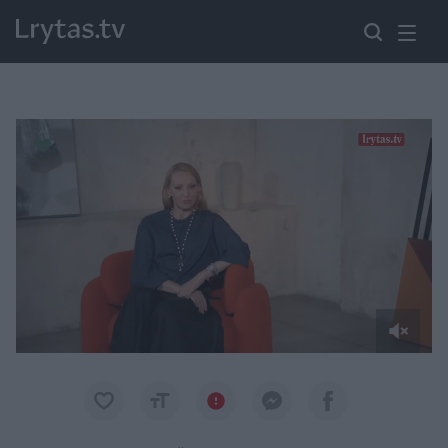
Paremkite Ukrainą