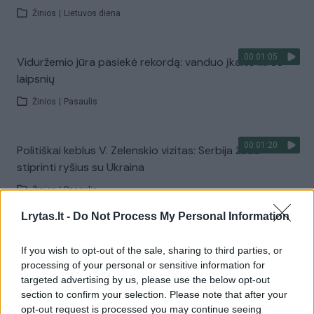
Žinios
|
Lietuvos diena
00:01:05
Viduržemio jūra pasiekė rekordą: vanduo įkaito iki 33
laipsnių
Žinios
|
Pasaulis
00:01:20
Politiškai keblus V. Zelenskio vizitas: Serbija žada
stiprinti ryšius su Ukraina
Žinios
|
Pasaulis
Lrytas.lt -
Do Not Process My Personal Information
00:22:15
„Paulius ir Saulius“ – ypatingai karšta diena Dzūkijos
If you wish to opt-out of the sale, sharing to third parties, or
ežere ir aktyvi karšių žūklė
processing of your personal or sensitive information for
Laidos
|
Paulius ir Saulius
targeted advertising by us, please use the below opt-out
section to confirm your selection. Please note that after your
opt-out request is processed you may continue seeing