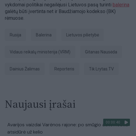
vykdomai politikai negailėjusi Lietuvos pasą turinti
balerina
galėtų būti įvertinta net ir Baudžiamojo kodekso (BK)
rėmuose.
Rusija
balerina
Lietuvos pilietybė
Vidaus reikalų ministerija (VRM)
Gitanas Nausėda
Dainius Žalimas
Reporteris
tik Lrytas.TV
Naujausi įrašai
00:00:40
Avarijos vaizdai Varėnos rajone: po smūgio automobilis
atsidūrė už kelio