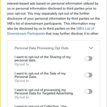
Visi įrašai
interest-based ads based on personal information utilized by
us or personal information disclosed to third parties prior to
your opt-out. You may separately opt-out of the further
disclosure of your personal information by third parties on the
Žiūrimiausi įrašai
IAB’s list of downstream participants. This information may
also be disclosed by us to third parties on the
IAB’s List of
Downstream Participants
that may further disclose it to other
third parties.
00:00:30
Vaizdai iš tragiškos avarijos Vilniaus r.: dviejų moterų ir
Personal Data Processing Opt Outs
vaiko gyvybių išgelbėti nepavyko
I want to opt-out of the Sharing of my
Žinios
|
Lietuvos diena
personal data.
Opted In
00:00:57
Savaitės vidurys nusimato karštas: temperatūra kils iki
I want to opt-out of the Sale of my
Personal Data.
32 laipsnių šilumos
Opted In
Žinios
|
Orai
I want to opt-out of processing my
Personal Data for Targeted Advertising.
Opted In
00:15:54
V. Zalužno pasisakymą laiko bandymu įsitvirtinti
I want to opt-out of Collection, Use,