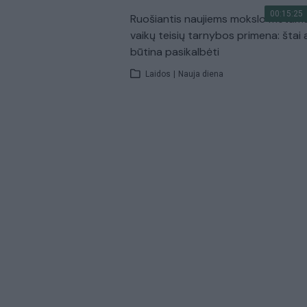
00:15:25
Ruošiantis naujiems mokslo metam
vaikų teisių tarnybos primena: štai 
būtina pasikalbėti
Laidos
|
Nauja diena