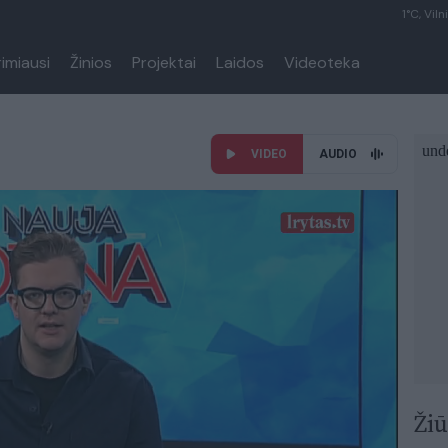
1°C, Viln
rimiausi
Žinios
Projektai
Laidos
Videoteka
VIDEO
AUDIO
Žiū