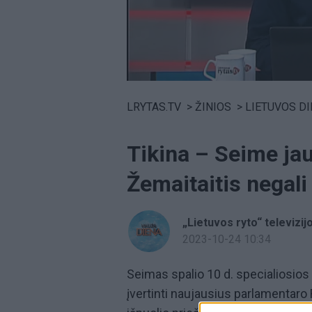
Volume
0%
LRYTAS.TV
>
ŽINIOS
>
LIETUVOS D
Tikina – Seime jau
Žemaitaitis negali 
„Lietuvos ryto“ televizij
2023-10-24 10:34
Seimas spalio 10 d. specialiosios 
įvertinti naujausius parlamentar