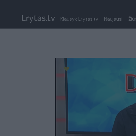
Klausyk Lrytas.tv
Naujausi
Žiū
Paremkite Ukrainą