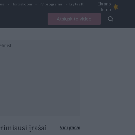
Ekrano
ius
Horoskopai
TV programa
Lrytas.lt
tema
Atsiųskite video
rimiausi įrašai
Visi įrašai