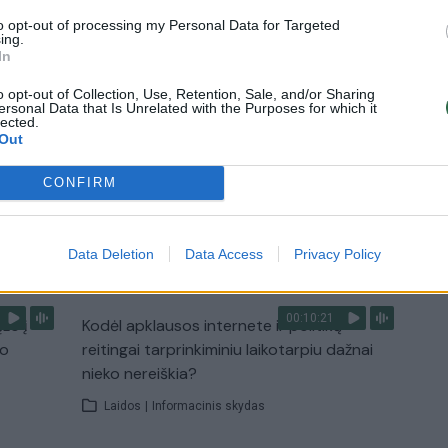
progresuoja
to opt-out of processing my Personal Data for Targeted
Žinios
|
Pasaulis
ing.
In
o opt-out of Collection, Use, Retention, Sale, and/or Sharing
2:08
00:22:28
 pora
„Sodas ir daržas“ laidoje – veiksmingas
ersonal Data that Is Unrelated with the Purposes for which it
lected.
būdas atsikratyti kurklių
Out
Laidos
|
Sodas ir daržas
CONFIRM
TV
Data Deletion
Data Access
Privacy Policy
Visi įrašai
00:10:21
žo į
Kodėl apklausos internete ir politikų
jo
reitingai tarprinkiminiu laikotarpiu dažnai
nieko nereiškia?
Laidos
|
Informacinis skydas