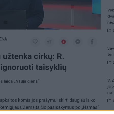
Vaiz
dvi
ne
IENA
Sav
 užtenka cirkų: R.
tem
ignoruoti taisyklių
V. 
os laida „Nauja diena“
įsit
net
apkaltos komisijos prašymui skirti daugiau laiko
o Remigijaus Žemaitaičio pasisakymus po „Hamas“