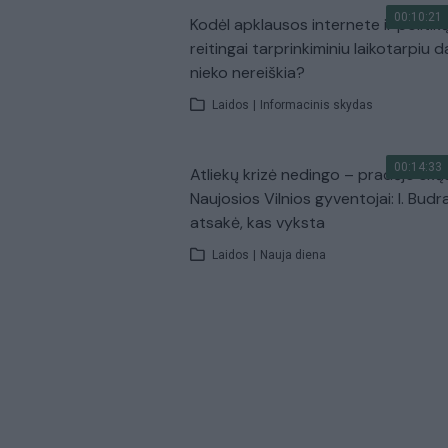
00:10:21
Kodėl apklausos internete ir politik
reitingai tarprinkiminiu laikotarpiu d
nieko nereiškia?
Laidos
|
Informacinis skydas
00:14:33
Atliekų krizė nedingo – pradėjo skų
Naujosios Vilnios gyventojai: I. Budr
atsakė, kas vyksta
Laidos
|
Nauja diena