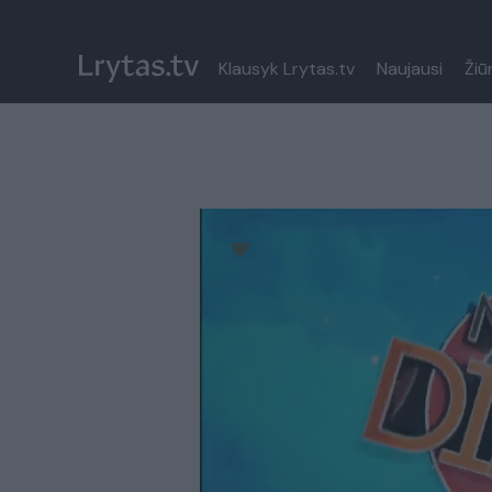
Klausyk Lrytas.tv
Naujausi
Žiū
Paremkite Ukrainą