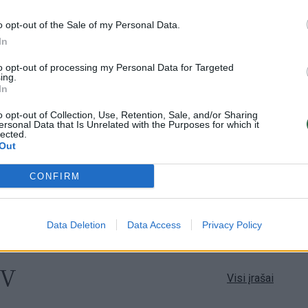
Visi įrašai
o opt-out of the Sale of my Personal Data.
In
2:40
00:03:52
mai –
Liūdna vyresnio amžiaus dirbančiųjų
to opt-out of processing my Personal Data for Targeted
nenori:
kasdienybė – priekabiavimas, patyčios ir
ing.
užgaulūs įvardžiai
In
Žinios
|
Lietuvos diena
o opt-out of Collection, Use, Retention, Sale, and/or Sharing
ersonal Data that Is Unrelated with the Purposes for which it
lected.
Out
0:29
00:02:08
mas
Aukštaitijos pučiamųjų orkestras
3
Nyderlanduose apgynė čempionų vardą
CONFIRM
Žinios
|
Lietuvos diena
Data Deletion
Data Access
Privacy Policy
TV
Visi įrašai