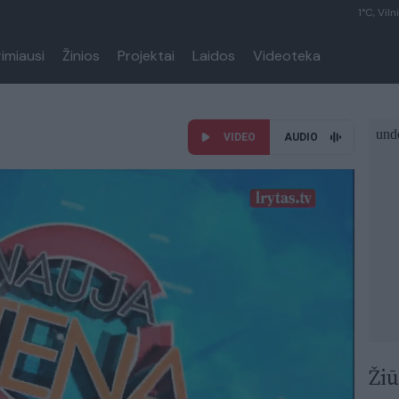
1°C, Viln
rimiausi
Žinios
Projektai
Laidos
Videoteka
VIDEO
AUDIO
Žiū