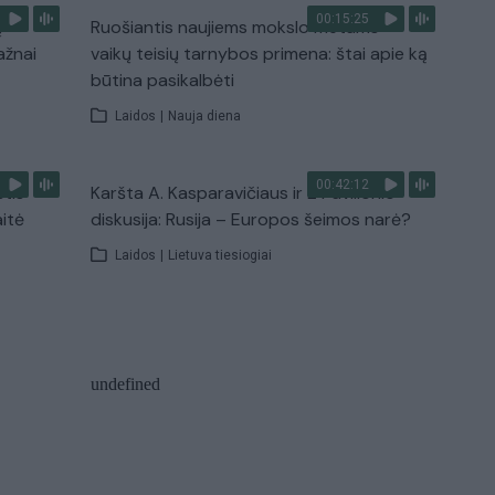
00:15:25
ų
Ruošiantis naujiems mokslo metams –
ažnai
vaikų teisių tarnybos primena: štai apie ką
būtina pasikalbėti
Laidos
|
Nauja diena
00:42:12
stis
Karšta A. Kasparavičiaus ir Ž Pavilionio
aitė
diskusija: Rusija – Europos šeimos narė?
Laidos
|
Lietuva tiesiogiai