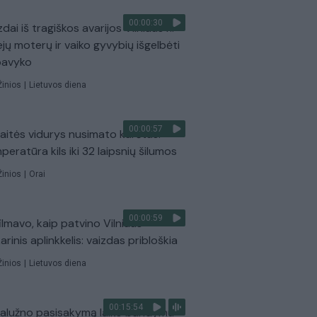
00:00:30
dai iš tragiškos avarijos Vilniaus r.:
ejų moterų ir vaiko gyvybių išgelbėti
pavyko
Žinios
|
Lietuvos diena
00:00:57
aitės vidurys nusimato karštas:
peratūra kils iki 32 laipsnių šilumos
Žinios
|
Orai
00:00:59
ilmavo, kaip patvino Vilniaus
arinis aplinkkelis: vaizdas pribloškia
Žinios
|
Lietuvos diena
00:15:54
Zalužno pasisakymą laiko bandymu