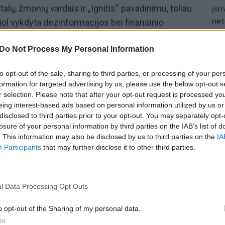
lų, žmonių vardais ir „Ignitis“ pavadinimu, toliau
įsit
net
 šiol vykdyta dezinformacijos bei finansinio
nformacijos analizės centras „Debunk.org“
Do Not Process My Personal Information
socialiniuose tinkluose nusikaltėlių žinutės buvo
. kartų ir perspėja gyventojus likti atsargiems.
to opt-out of the sale, sharing to third parties, or processing of your per
formation for targeted advertising by us, please use the below opt-out s
jų tikslas bei kaip veikia
sukčiai
– kalbėjo
r selection. Please note that after your opt-out request is processed y
iktoras Daukšas. Laidą
„Nauja diena“
žiūrėkite
eing interest-based ads based on personal information utilized by us or
ietuvos ryto“ televiziją ir platformoje tv.lrytas.lt.
disclosed to third parties prior to your opt-out. You may separately opt-
losure of your personal information by third parties on the IAB’s list of
. This information may also be disclosed by us to third parties on the
IA
dezinformacija
sukčiai
Participants
that may further disclose it to other third parties.
jienos
Facebook
LrytasGYVAI
l Data Processing Opt Outs
o opt-out of the Sharing of my personal data.
In