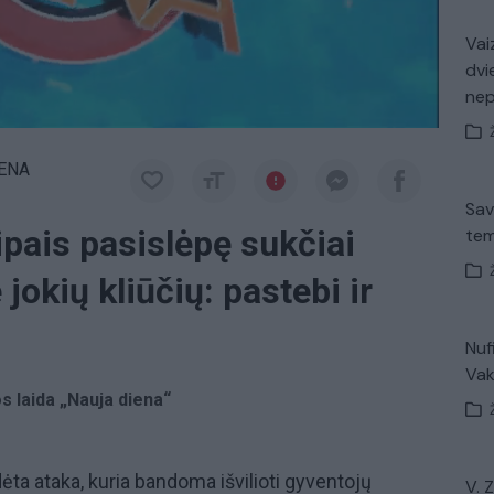
Vaiz
dvi
ne
IENA
Sav
pais pasislėpę sukčiai
tem
 jokių kliūčių: pastebi ir
Nuf
Vak
os laida „Nauja diena“
ėta ataka, kuria bandoma išvilioti gyventojų
V. 