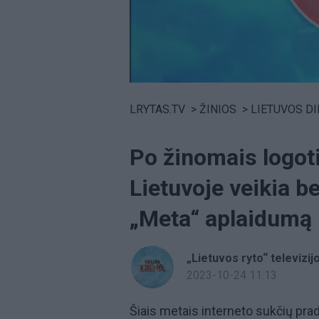
Volume
0%
LRYTAS.TV
>
ŽINIOS
>
LIETUVOS D
Po žinomais logoti
Lietuvoje veikia be
„Meta“ aplaidumą
„Lietuvos ryto“ televizij
2023-10-24 11:13
Šiais metais interneto sukčių prad