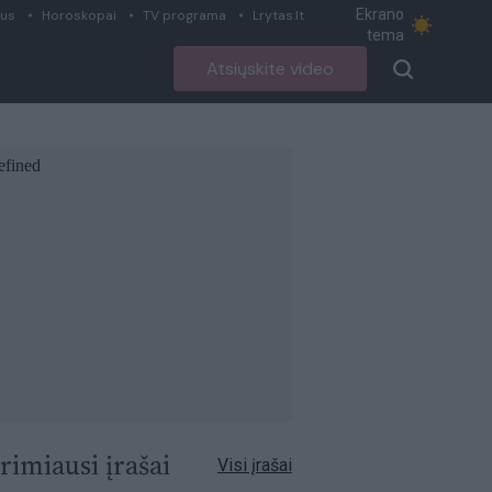
Ekrano
ius
Horoskopai
TV programa
Lrytas.lt
tema
Atsiųskite video
rimiausi įrašai
Visi įrašai