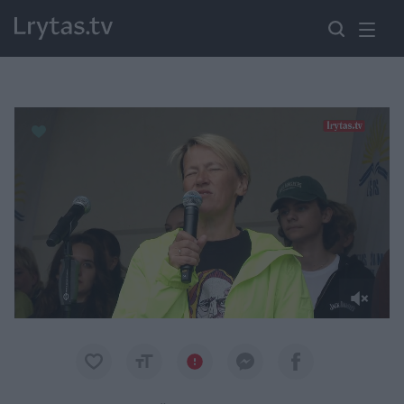
Paremkite Ukrainą