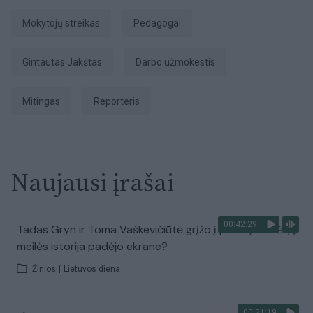
mokytojų streikas
pedagogai
Gintautas Jakštas
darbo užmokestis
Mitingas
Reporteris
Naujausi įrašai
00:42:29
Tadas Gryn ir Toma Vaškevičiūtė grįžo į praeitį: kodėl jų
meilės istorija padėjo ekrane?
Žinios
|
Lietuvos diena
00:21:19