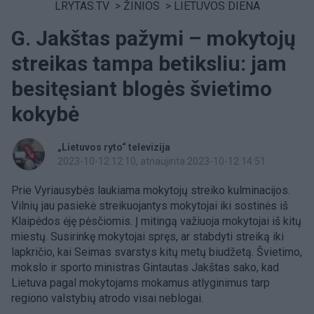
LRYTAS.TV
>
ŽINIOS
>
LIETUVOS DIENA
G. Jakštas pažymi – mokytojų
streikas tampa betiksliu: jam
besitęsiant blogės švietimo
kokybė
„Lietuvos ryto“ televizija
2023-10-12 12:10
, atnaujinta 2023-10-12 14:51
Prie Vyriausybės laukiama mokytojų streiko kulminacijos.
Vilnių jau pasiekė streikuojantys mokytojai iki sostinės iš
Klaipėdos ėję pėsčiomis. Į mitingą važiuoja mokytojai iš kitų
miestų. Susirinkę mokytojai spręs, ar stabdyti streiką iki
lapkričio, kai Seimas svarstys kitų metų biudžetą. Švietimo,
mokslo ir sporto ministras Gintautas Jakštas sako, kad
Lietuva pagal mokytojams mokamus atlyginimus tarp
regiono valstybių atrodo visai neblogai.