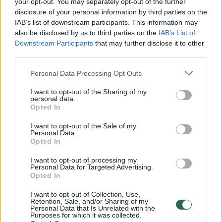
Žiūrimiausi įrašai
your opt-out. You may separately opt-out of the further
disclosure of your personal information by third parties on the
IAB’s list of downstream participants. This information may
also be disclosed by us to third parties on the
IAB’s List of
00:00:30
Vaizdai iš tragiškos avarijos Vilniaus r.: dviejų moterų ir
Downstream Participants
that may further disclose it to other
vaiko gyvybių išgelbėti nepavyko
third parties.
Žinios
|
Lietuvos diena
Personal Data Processing Opt Outs
I want to opt-out of the Sharing of my
00:00:57
personal data.
Savaitės vidurys nusimato karštas: temperatūra kils iki
Opted In
32 laipsnių šilumos
I want to opt-out of the Sale of my
Žinios
|
Orai
Personal Data.
Opted In
00:15:54
I want to opt-out of processing my
V. Zalužno pasisakymą laiko bandymu įsitvirtinti
Personal Data for Targeted Advertising.
Ukrainos politikoje: jis yra neteisus
Opted In
Laidos
|
Nauja diena
I want to opt-out of Collection, Use,
Retention, Sale, and/or Sharing of my
Personal Data that Is Unrelated with the
Purposes for which it was collected.
00:00:59