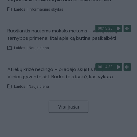
Laidos
|
Informacinis skydas
00:15:25
Ruošiantis naujiems mokslo metams – vaikų teisių
tarnybos primena: štai apie ką būtina pasikalbėti
Laidos
|
Nauja diena
00:14:33
Atliekų krizė nedingo – pradėjo skųstis Naujosios
Vilnios gyventojai: I. Budraitė atsakė, kas vyksta
Laidos
|
Nauja diena
Visi įrašai