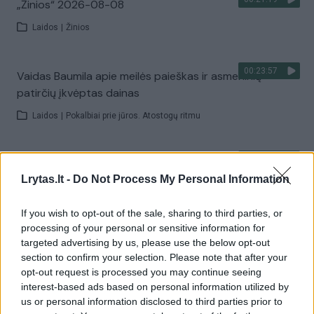
„Žinios“ 2026-08-08
Laidos
|
Žinios
00:23:57
Vaidas Baumila apie meilės paieškas ir asmeninių
patirčių įkvėptas dainas
Laidos
|
Pokalbiai prie jūros. Atostogų ritmu
00:00:40
Dronai Vokietijoje kelia vis daugiau klausimų: du
Lrytas.lt -
Do Not Process My Personal Information
pastebėti virš karinės bazės
Žinios
|
Pasaulis
If you wish to opt-out of the sale, sharing to third parties, or
processing of your personal or sensitive information for
targeted advertising by us, please use the below opt-out
Visi įrašai
section to confirm your selection. Please note that after your
opt-out request is processed you may continue seeing
interest-based ads based on personal information utilized by
us or personal information disclosed to third parties prior to