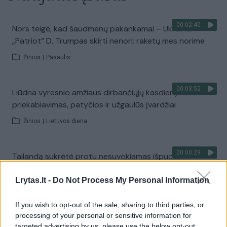
00:02:40
Nors teigė, kad šaudmenų pakankamai – Ukrainai
„Patriot“ D. Trumpas skirti nenori: raketų mes norime
Žinios
|
Pasaulis
00:03:52
Liūdna vyresnio amžiaus dirbančiųjų kasdienybė –
priekabiavimas, patyčios ir užgaulūs įvardžiai
Žinios
|
Lietuvos diena
00:00:29
Tailandą sukrėtė protu nesuvokiamas išpuolis:
paauglys nušovė senelius, 3 mokytojus ir 3 moksleivius
Lrytas.lt -
Do Not Process My Personal Information
Žinios
|
Pasaulis
If you wish to opt-out of the sale, sharing to third parties, or
processing of your personal or sensitive information for
00:02:08
Aukštaitijos pučiamųjų orkestras Nyderlanduose
targeted advertising by us, please use the below opt-out