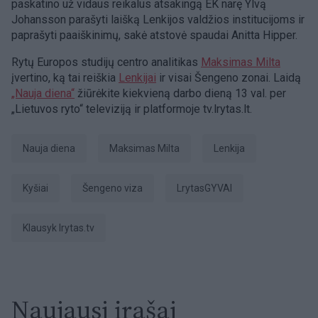
paskatino už vidaus reikalus atsakingą EK narę Ylvą
Johansson parašyti laišką Lenkijos valdžios institucijoms ir
paprašyti paaiškinimų, sakė atstovė spaudai Anitta Hipper.
Rytų Europos studijų centro analitikas
Maksimas Milta
įvertino, ką tai reiškia
Lenkijai
ir visai Šengeno zonai. Laidą
„Nauja diena“
žiūrėkite kiekvieną darbo dieną 13 val. per
„Lietuvos ryto“ televiziją ir platformoje tv.lrytas.lt.
Nauja diena
Maksimas Milta
Lenkija
kyšiai
Šengeno viza
LrytasGYVAI
Klausyk lrytas.tv
Naujausi įrašai