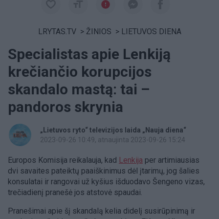
LRYTAS.TV
>
ŽINIOS
>
LIETUVOS DIENA
Specialistas apie Lenkiją
krečiančio korupcijos
skandalo mastą: tai –
pandoros skrynia
„Lietuvos ryto“ televizijos laida „Nauja diena“
2023-09-26 10:49
, atnaujinta 2023-09-26 15:24
Europos Komisija reikalauja, kad
Lenkija
per artimiausias
dvi savaites pateiktų paaiškinimus dėl įtarimų, jog šalies
konsulatai ir rangovai už kyšius išduodavo Šengeno vizas,
trečiadienį pranešė jos atstovė spaudai.
Pranešimai apie šį skandalą kelia didelį susirūpinimą ir