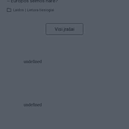
– Europos šeimos narė?
Laidos
|
Lietuva tiesiogiai
Visi įrašai