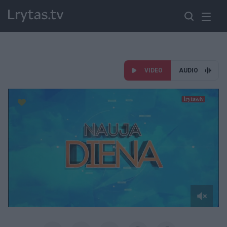
VIDEO
AUDIO
Paremkite Ukrainą