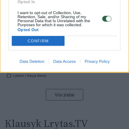
Opted In
Žinios
|
Orai
I want to opt-out of Collection, Use,
Retention, Sale, and/or Sharing of my
Personal Data that Is Unrelated with the
00:00:59
Nufilmavo, kaip patvino Vilniaus Vakarinis aplinkkelis:
Purposes for which it was collected.
vaizdas pribloškia
Opted Out
Žinios
|
Lietuvos diena
CONFIRM
00:15:54
V. Zalužno pasisakymą laiko bandymu įsitvirtinti
Data Deletion
Data Access
Privacy Policy
Ukrainos politikoje: jis yra neteisus
Laidos
|
Nauja diena
Visi įrašai
Klausyk Lrytas.TV