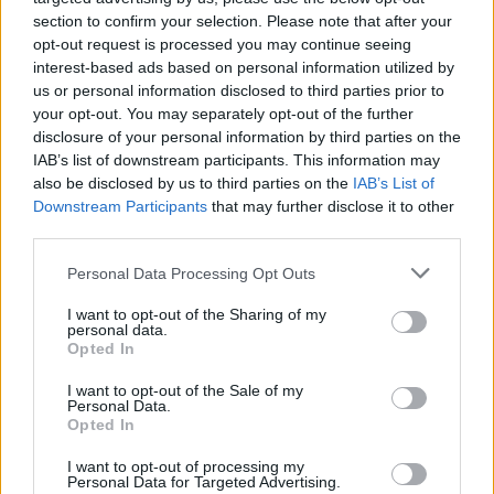
apgynė čempionų vardą
section to confirm your selection. Please note that after your
opt-out request is processed you may continue seeing
Žinios
|
Lietuvos diena
interest-based ads based on personal information utilized by
us or personal information disclosed to third parties prior to
your opt-out. You may separately opt-out of the further
Visi įrašai
disclosure of your personal information by third parties on the
IAB’s list of downstream participants. This information may
also be disclosed by us to third parties on the
IAB’s List of
Downstream Participants
that may further disclose it to other
Žiūrimiausi įrašai
third parties.
Personal Data Processing Opt Outs
00:00:30
Vaizdai iš tragiškos avarijos Vilniaus r.: dviejų moterų ir
I want to opt-out of the Sharing of my
vaiko gyvybių išgelbėti nepavyko
personal data.
Opted In
Žinios
|
Lietuvos diena
I want to opt-out of the Sale of my
Personal Data.
Opted In
00:00:57
Savaitės vidurys nusimato karštas: temperatūra kils iki
I want to opt-out of processing my
32 laipsnių šilumos
Personal Data for Targeted Advertising.