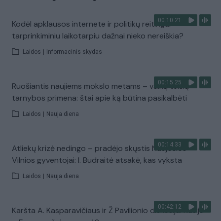
00:10:21
Kodėl apklausos internete ir politikų reitingai
tarprinkiminiu laikotarpiu dažnai nieko nereiškia?
Laidos
|
Informacinis skydas
00:15:25
Ruošiantis naujiems mokslo metams – vaikų teisių
tarnybos primena: štai apie ką būtina pasikalbėti
Laidos
|
Nauja diena
00:14:33
Atliekų krizė nedingo – pradėjo skųstis Naujosios
Vilnios gyventojai: I. Budraitė atsakė, kas vyksta
Laidos
|
Nauja diena
00:42:12
Karšta A. Kasparavičiaus ir Ž Pavilionio diskusija: Rusija