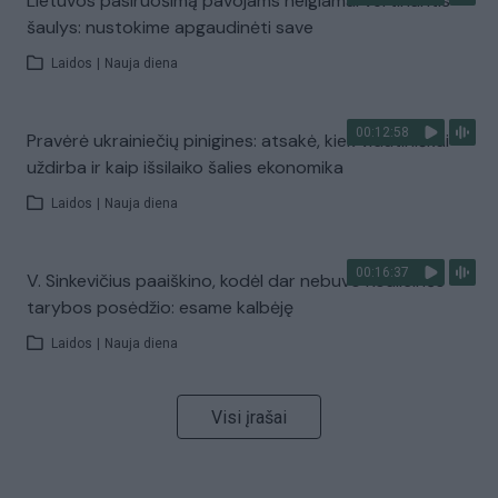
Lietuvos pasiruošimą pavojams neigiamai vertinantis
šaulys: nustokime apgaudinėti save
Laidos
|
Nauja diena
00:12:58
Pravėrė ukrainiečių pinigines: atsakė, kiek vidutiniškai
uždirba ir kaip išsilaiko šalies ekonomika
Laidos
|
Nauja diena
00:16:37
V. Sinkevičius paaiškino, kodėl dar nebuvo Koalicinės
tarybos posėdžio: esame kalbėję
Laidos
|
Nauja diena
Visi įrašai