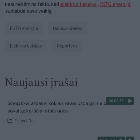
nesureikšmina fakto, kad
elektros tiekėjas
„EGTO energija“
sustabdė savo veiklą.
EGTO energija
Dainius Kreivys
elektros tiekėjas
Reporteris
Naujausi įrašai
00:00:57
Sinoptikai atsakė, kokiais orais užbaigsime darbo
savaitę: karščiai atsitrauks
Žinios
|
Orai