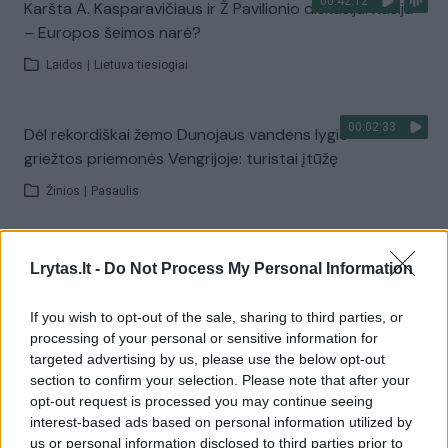
00:42:12
Karšta A. Kasparavičiaus ir Ž Pavilionio diskusija: Rusija
– Europos šeimos narė?
Laidos
|
Lietuva tiesiogiai
00:02:33
Dėl rekordiškai žemo Dunojaus vandens lygio –
griežtos priemonės Vengrijoje: turistai įtūžę
Žinios
|
Pasaulis
00:04:00
Kuprines pasvėrę specialistai įspėja apie pavojingą
Lrytas.lt -
Do Not Process My Personal Information
įprotį: tą daro daugiau nei pusė pradinukų
If you wish to opt-out of the sale, sharing to third parties, or
Žinios
|
Lietuvos diena
processing of your personal or sensitive information for
targeted advertising by us, please use the below opt-out
section to confirm your selection. Please note that after your
Visi įrašai
opt-out request is processed you may continue seeing
interest-based ads based on personal information utilized by
us or personal information disclosed to third parties prior to