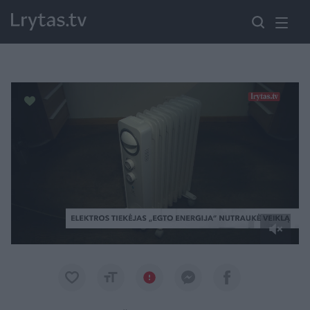
Paremkite Ukrainą