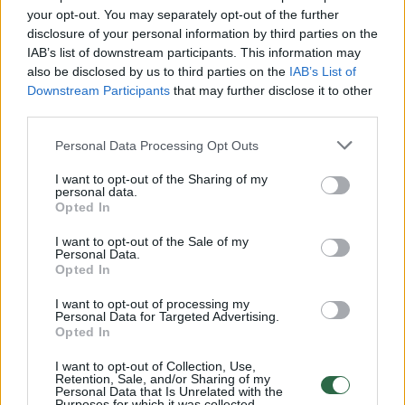
your opt-out. You may separately opt-out of the further
Žiūrimiausi įrašai
disclosure of your personal information by third parties on the
IAB’s list of downstream participants. This information may
also be disclosed by us to third parties on the
IAB’s List of
00:00:30
Vaizdai iš tragiškos avarijos Vilniaus r.: dviejų moterų ir
Downstream Participants
that may further disclose it to other
third parties.
vaiko gyvybių išgelbėti nepavyko
Žinios
|
Lietuvos diena
Personal Data Processing Opt Outs
I want to opt-out of the Sharing of my
personal data.
00:00:57
Savaitės vidurys nusimato karštas: temperatūra kils iki
Opted In
32 laipsnių šilumos
I want to opt-out of the Sale of my
Personal Data.
Žinios
|
Orai
Opted In
I want to opt-out of processing my
00:00:59
Personal Data for Targeted Advertising.
Nufilmavo, kaip patvino Vilniaus Vakarinis aplinkkelis:
Opted In
vaizdas pribloškia
I want to opt-out of Collection, Use,
Žinios
|
Lietuvos diena
Retention, Sale, and/or Sharing of my
Personal Data that Is Unrelated with the
Purposes for which it was collected.