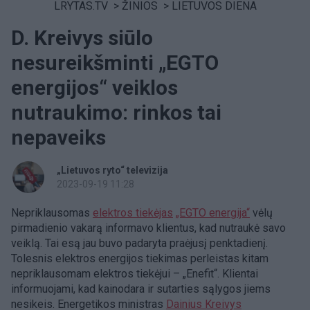
LRYTAS.TV
>
ŽINIOS
>
LIETUVOS DIENA
D. Kreivys siūlo
nesureikšminti „EGTO
energijos“ veiklos
nutraukimo: rinkos tai
nepaveiks
„Lietuvos ryto“ televizija
2023-09-19 11:28
Nepriklausomas
elektros tiekėjas
„EGTO energija“
vėlų
pirmadienio vakarą informavo klientus, kad nutraukė savo
veiklą. Tai esą jau buvo padaryta praėjusį penktadienį.
Tolesnis elektros energijos tiekimas perleistas kitam
nepriklausomam elektros tiekėjui – „Enefit“. Klientai
informuojami, kad kainodara ir sutarties sąlygos jiems
nesikeis. Energetikos ministras
Dainius Kreivys