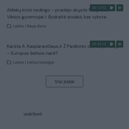
00:14:33
Atliekų krizė nedingo – pradėjo skųstis Naujosios
Vilnios gyventojai: I. Budraitė atsakė, kas vyksta
Laidos
|
Nauja diena
00:42:12
Karšta A. Kasparavičiaus ir Ž Pavilionio diskusija: Rusija
– Europos šeimos narė?
Laidos
|
Lietuva tiesiogiai
Visi įrašai