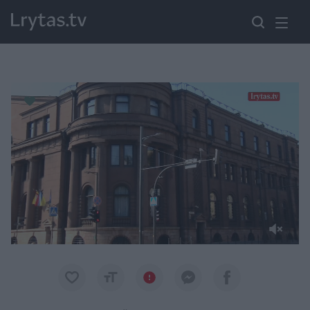
Paremkite Ukrainą