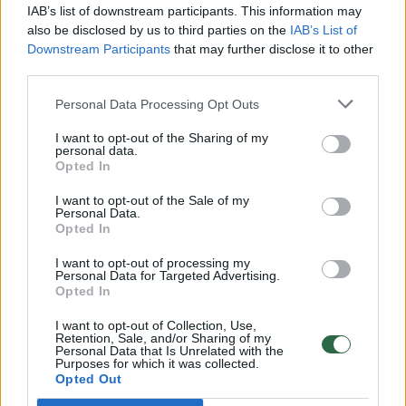
00:00:30
Vaizdai iš tragiškos avarijos Vilniaus r.: dviejų moterų ir
IAB’s list of downstream participants. This information may
vaiko gyvybių išgelbėti nepavyko
also be disclosed by us to third parties on the
IAB’s List of
Downstream Participants
that may further disclose it to other
Žinios
|
Lietuvos diena
third parties.
Personal Data Processing Opt Outs
00:00:57
Savaitės vidurys nusimato karštas: temperatūra kils iki
I want to opt-out of the Sharing of my
32 laipsnių šilumos
personal data.
Opted In
Žinios
|
Orai
I want to opt-out of the Sale of my
Personal Data.
Opted In
00:15:54
V. Zalužno pasisakymą laiko bandymu įsitvirtinti
Ukrainos politikoje: jis yra neteisus
I want to opt-out of processing my
Personal Data for Targeted Advertising.
Laidos
|
Nauja diena
Opted In
I want to opt-out of Collection, Use,
Retention, Sale, and/or Sharing of my
00:00:59
Nufilmavo, kaip patvino Vilniaus Vakarinis aplinkkelis:
Personal Data that Is Unrelated with the
Purposes for which it was collected.
vaizdas pribloškia
Opted Out
Žinios
|
Lietuvos diena