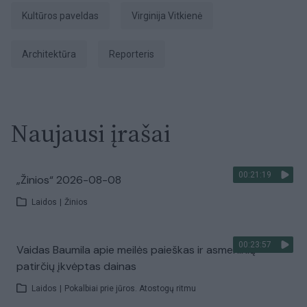
kultūros paveldas
Virginija Vitkienė
architektūra
Reporteris
Naujausi įrašai
00:21:19
„Žinios“ 2026-08-08
Laidos
|
Žinios
00:23:57
Vaidas Baumila apie meilės paieškas ir asmeninių
patirčių įkvėptas dainas
Laidos
|
Pokalbiai prie jūros. Atostogų ritmu