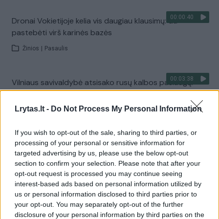
00:00:40
Dronai Vokietijoje kelia vis daugiau klausimų: du
pastebėti virš karinės bazės
Žinios
|
Pasaulis
00:03:38
Vilniaus savivaldybė atsisako rusų kalbos paslaugų:
pokyčiai laukia ir mokyklose
Lrytas.lt -
Do Not Process My Personal Information
Žinios
|
Lietuvos diena
If you wish to opt-out of the sale, sharing to third parties, or
Visi įrašai
processing of your personal or sensitive information for
targeted advertising by us, please use the below opt-out
section to confirm your selection. Please note that after your
opt-out request is processed you may continue seeing
Žiūrimiausi įrašai
interest-based ads based on personal information utilized by
us or personal information disclosed to third parties prior to
your opt-out. You may separately opt-out of the further
disclosure of your personal information by third parties on the