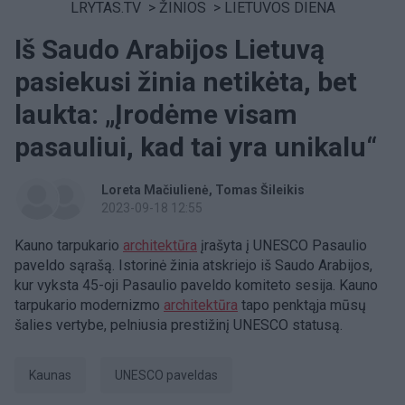
LRYTAS.TV
>
ŽINIOS
>
LIETUVOS DIENA
Iš Saudo Arabijos Lietuvą
pasiekusi žinia netikėta, bet
laukta: „Įrodėme visam
pasauliui, kad tai yra unikalu“
Loreta Mačiulienė
Tomas Šileikis
2023-09-18 12:55
Kauno tarpukario
architektūra
įrašyta į UNESCO Pasaulio
paveldo sąrašą. Istorinė žinia atskriejo iš Saudo Arabijos,
kur vyksta 45-oji Pasaulio paveldo komiteto sesija. Kauno
tarpukario modernizmo
architektūra
tapo penktąja mūsų
šalies vertybe, pelniusia prestižinį UNESCO statusą.
Kaunas
UNESCO paveldas