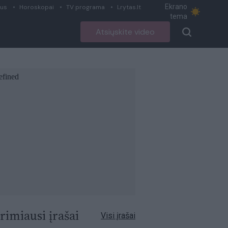
Ekrano
ius
Horoskopai
TV programa
Lrytas.lt
tema
Atsiųskite video
rimiausi įrašai
Visi įrašai