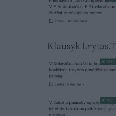
Prieš išlydint į paskutinę kelionę – j
V. P. Andriukaičio ir R. Stankevičiaus
žodžiai: padėkojo visuomenei
Žinios
|
Lietuvos diena
Klausyk Lrytas.
00:16:37
V. Sinkevičius paaiškino, kodėl dar 
Koalicinės tarybos posėdžio: esam
kalbėję
Laidos
|
Nauja diena
00:15:54
V. Zalužno pasisakymą laiko bandy
įsitvirtinti Ukrainos politikoje: jis yra
neteisus