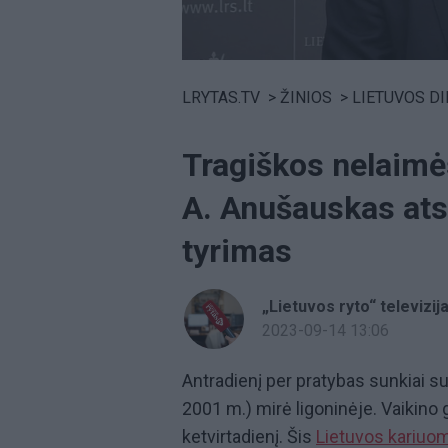
Volume
0%
LRYTAS.TV
>
ŽINIOS
>
LIETUVOS D
Tragiškos nelaimė
A. Anušauskas ats
tyrimas
„Lietuvos ryto“ televizij
2023-09-14 13:06
Antradienį per pratybas sunkiai s
2001 m.) mirė ligoninėje. Vaikino 
ketvirtadienį. Šis
Lietuvos kariuo