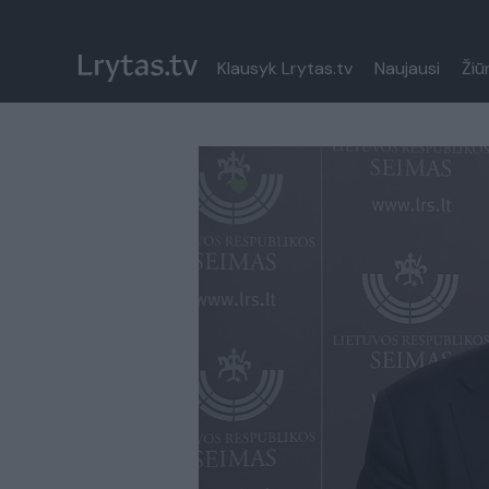
Klausyk Lrytas.tv
Naujausi
Žiū
Paremkite Ukrainą