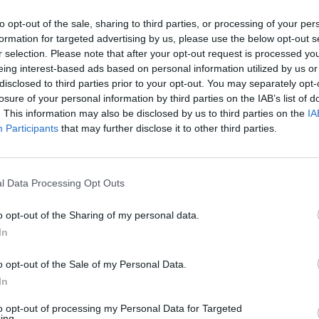
to opt-out of the sale, sharing to third parties, or processing of your per
Visą parą
lba.lt/
8 800 66366
formation for targeted advertising by us, please use the below opt-out s
ai.lt
(I-VII)
r selection. Please note that after your opt-out request is processed y
eing interest-based ads based on personal information utilized by us or
disclosed to third parties prior to your opt-out. You may separately opt-
losure of your personal information by third parties on the IAB’s list of
16:00 - 20:00
8 800 77277
(II-VI)
. This information may also be disclosed by us to third parties on the
IA
Participants
that may further disclose it to other third parties.
mas.lt
16:00-20:00 (I-V)
8 640 51555
7, Vilnius
l Data Processing Opt Outs
12:00-16:00 (VI)
o opt-out of the Sharing of my personal data.
In
8 5 275 75 64
o opt-out of the Sale of my Personal Data.
In
to opt-out of processing my Personal Data for Targeted
ing.
acijos