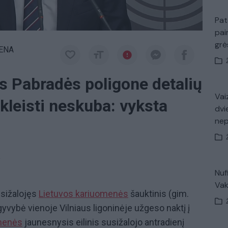
Pat
pai
gr
IENA
s Pabradės poligone detalių
Vaiz
kleisti neskuba: vyksta
dvi
ne
a
Nuf
Vak
usižalojęs
Lietuvos kariuomenės
šauktinis (gim.
gyvybė vienoje Vilniaus ligoninėje užgeso naktį į
menės
jaunesnysis eilinis susižalojo antradienį