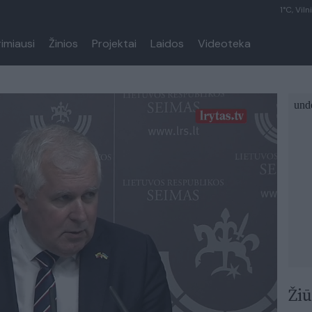
1°C, Viln
rimiausi
Žinios
Projektai
Laidos
Videoteka
Žiū