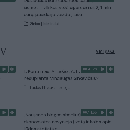
autrūs
Didžiausias kontrabandos sulaikymas
šiemet – vilkikas vežė cigarečių už 2,4 mln.
eurų: pasidalijo vaizdo įrašu
Žinios
|
Kriminalai
TV
Visi įrašai
00:41:28
nebuvo
L. Kontrimas, A. Lašas, A. Lyberytė: ko
e
nesupranta Mindaugas Sinkevičius?
Laidos
|
Lietuva tiesiogiai
00:14:55
mu
„Naujienos blogos absoliučiai visiems“:
ekonomistas nevynioja į vatą ir kalba apie
liūdną statistiką