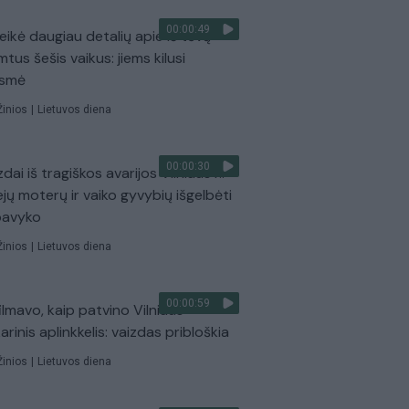
00:00:49
eikė daugiau detalių apie iš tėvų
mtus šešis vaikus: jiems kilusi
ėsmė
Žinios
|
Lietuvos diena
00:00:30
dai iš tragiškos avarijos Vilniaus r.:
ejų moterų ir vaiko gyvybių išgelbėti
pavyko
Žinios
|
Lietuvos diena
00:00:59
ilmavo, kaip patvino Vilniaus
arinis aplinkkelis: vaizdas pribloškia
Žinios
|
Lietuvos diena