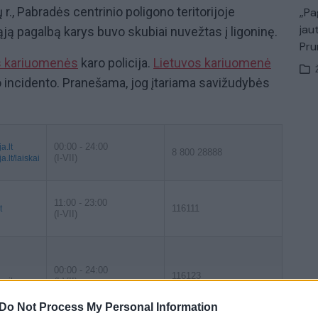
 r., Pabradės centrinio poligono teritorijoje
„Pa
jau
ją pagalbą karys buvo skubiai nuvežtas į ligoninę.
Pru
s kariuomenės
karo policija.
Lietuvos kariuomenė
io incidento. Pranešama, jog įtariama savižudybės
00:00 - 24:00
a.lt
8 800 28888
(I-VII)
.lt/laiskai
11:00 - 23:00
116111
t
(I-VII)
00:00 - 24:00
116123
gmail.com
(I-VII)
Do Not Process My Personal Information