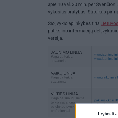
apie 10 val. 30 min. per Švenčionių
vykusias pratybas. Suteikus pirmą
Šio įvykio aplinkybes tiria
Lietuvo
patikslino informaciją dėl įvykus
versija.
JAUNIMO LINIJA
www.jaunimolinij
Pagalbą teikia
www.jaunimolinija
savanoriai
VAIKŲ LINIJA
Pagalba teikia
www.vaikulinija.l
savanoriai
VILTIES LINIJA
Pagalbą suaugusiems
paklausk.kpsc.lt/
teikia savanoriai ir
vilties.linija@
psichikos sveikatos
profesionalai
Lrytas.lt -