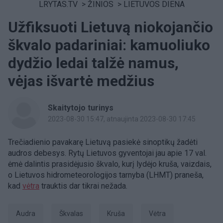
LRYTAS.TV
>
ŽINIOS
>
LIETUVOS DIENA
Užfiksuoti Lietuvą niokojančio
škvalo padariniai: kamuoliuko
dydžio ledai talžė namus,
vėjas išvartė medžius
Skaitytojo turinys
2023-08-30 15:47
, atnaujinta 2023-08-30 17:45
Trečiadienio pavakarę Lietuvą pasiekė sinoptikų žadėti
audros debesys. Rytų Lietuvos gyventojai jau apie 17 val.
ėmė dalintis prasidėjusio škvalo, kurį lydėjo kruša, vaizdais,
o Lietuvos hidrometeorologijos tarnyba (LHMT) praneša,
kad
vėtra
trauktis dar tikrai nežada.
Audra
škvalas
kruša
vėtra