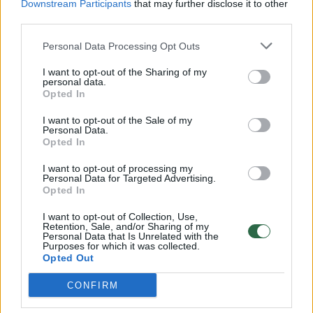
Downstream Participants
that may further disclose it to other
third parties.
00:00:57
Savaitės vidurys nusimato karštas: temperatūra kils iki
32 laipsnių šilumos
Personal Data Processing Opt Outs
Žinios
|
Orai
I want to opt-out of the Sharing of my
personal data.
Opted In
00:15:54
V. Zalužno pasisakymą laiko bandymu įsitvirtinti
I want to opt-out of the Sale of my
Ukrainos politikoje: jis yra neteisus
Personal Data.
Opted In
Laidos
|
Nauja diena
I want to opt-out of processing my
Personal Data for Targeted Advertising.
Opted In
00:00:59
Nufilmavo, kaip patvino Vilniaus Vakarinis aplinkkelis:
I want to opt-out of Collection, Use,
vaizdas pribloškia
Retention, Sale, and/or Sharing of my
Personal Data that Is Unrelated with the
Žinios
|
Lietuvos diena
Purposes for which it was collected.
Opted Out
CONFIRM
Visi įrašai