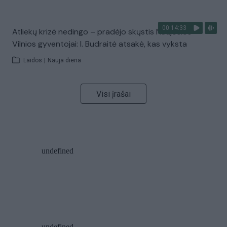
00:14:33
Atliekų krizė nedingo – pradėjo skųstis Naujosios
Vilnios gyventojai: I. Budraitė atsakė, kas vyksta
Laidos
|
Nauja diena
Visi įrašai