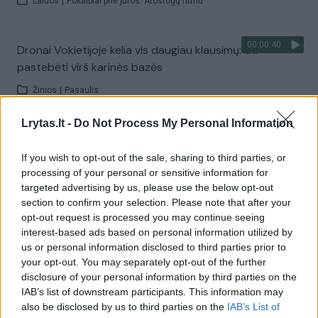
Laidos
|
Pokalbiai prie jūros. Atostogų ritmu
00:00:40
Dronai Vokietijoje kelia vis daugiau klausimų: du
pastebėti virš karinės bazės
Žinios
|
Pasaulis
Lrytas.lt -
Do Not Process My Personal Information
Visi įrašai
If you wish to opt-out of the sale, sharing to third parties, or
processing of your personal or sensitive information for
targeted advertising by us, please use the below opt-out
Žiūrimiausi įrašai
section to confirm your selection. Please note that after your
opt-out request is processed you may continue seeing
interest-based ads based on personal information utilized by
us or personal information disclosed to third parties prior to
00:00:30
Vaizdai iš tragiškos avarijos Vilniaus r.: dviejų moterų ir
your opt-out. You may separately opt-out of the further
vaiko gyvybių išgelbėti nepavyko
disclosure of your personal information by third parties on the
IAB’s list of downstream participants. This information may
Žinios
|
Lietuvos diena
also be disclosed by us to third parties on the
IAB’s List of