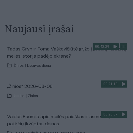
Naujausi įrašai
00:42:29
Tadas Gryn ir Toma Vaškevičiūtė grįžo į praeitį: kodėl jų
meilės istorija padėjo ekrane?
Žinios
|
Lietuvos diena
00:21:19
„Žinios“ 2026-08-08
Laidos
|
Žinios
00:23:57
Vaidas Baumila apie meilės paieškas ir asmeninių
patirčių įkvėptas dainas