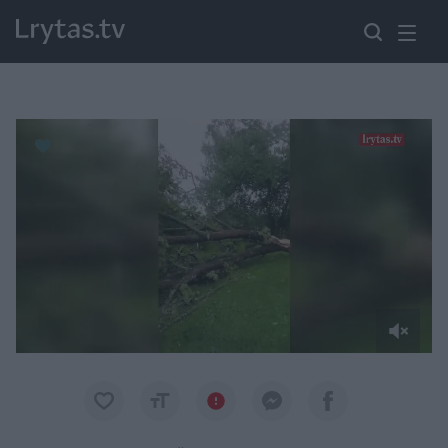
Paremkite Ukrainą