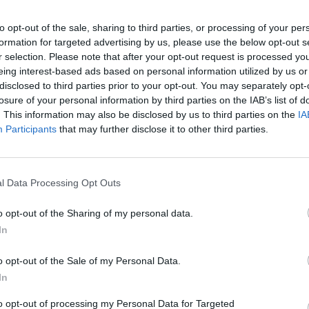
jau
Pru
to opt-out of the sale, sharing to third parties, or processing of your per
formation for targeted advertising by us, please use the below opt-out s
sezonas
energijos kainos
Dujos
r selection. Please note that after your opt-out request is processed y
eing interest-based ads based on personal information utilized by us or
disclosed to third parties prior to your opt-out. You may separately opt-
eris
tik Lrytas.TV
losure of your personal information by third parties on the IAB’s list of
. This information may also be disclosed by us to third parties on the
IA
Participants
that may further disclose it to other third parties.
Visi įrašai
l Data Processing Opt Outs
2:33
00:04:00
o opt-out of the Sharing of my personal data.
dens
Kuprines pasvėrę specialistai įspėja apie
In
e:
pavojingą įprotį: tą daro daugiau nei pusė
pradinukų
o opt-out of the Sale of my Personal Data.
Žinios
|
Lietuvos diena
In
to opt-out of processing my Personal Data for Targeted