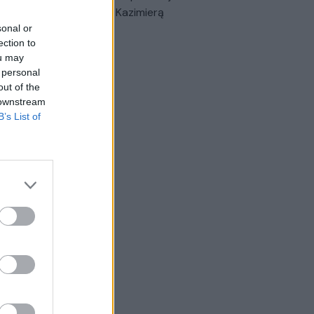
triais prisiminimais apie Kazimierą
nskienę
sonal or
ection to
Žinios
|
Lietuvos diena
ou may
 personal
out of the
 downstream
B’s List of