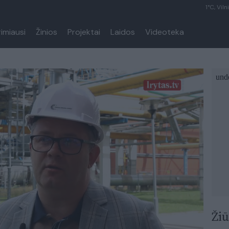
1°C, Viln
rimiausi
Žinios
Projektai
Laidos
Videoteka
Žiū