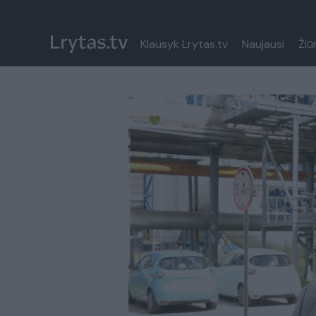
Klausyk Lrytas.tv
Naujausi
Žiū
Paremkite Ukrainą