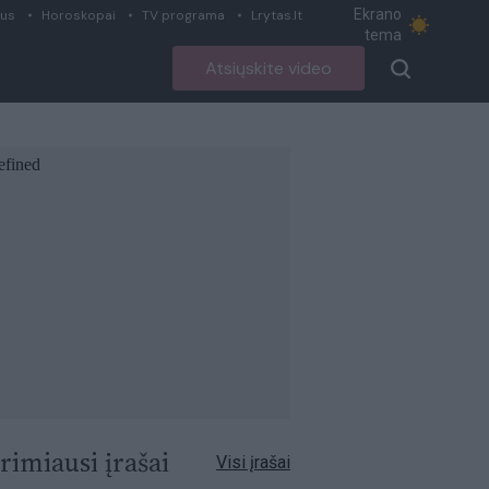
Ekrano
ius
Horoskopai
TV programa
Lrytas.lt
tema
Atsiųskite video
rimiausi įrašai
Visi įrašai