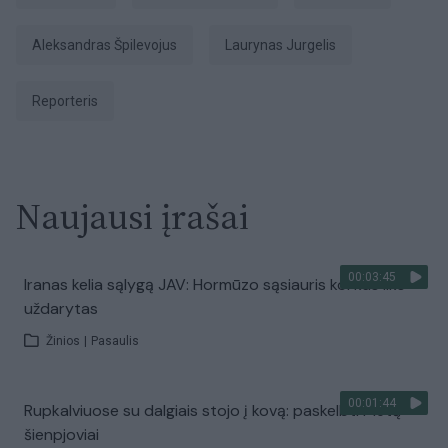
Aleksandras Špilevojus
Laurynas Jurgelis
Reporteris
Naujausi įrašai
00:03:45
Iranas kelia sąlygą JAV: Hormūzo sąsiauris kol kas liks
uždarytas
Žinios
|
Pasaulis
00:01:44
Rupkalviuose su dalgiais stojo į kovą: paskelbti Metų
šienpjoviai