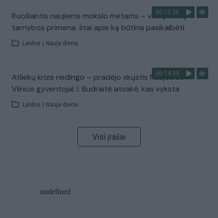
00:15:25
Ruošiantis naujiems mokslo metams – vaikų teisių
tarnybos primena: štai apie ką būtina pasikalbėti
Laidos
|
Nauja diena
00:14:33
Atliekų krizė nedingo – pradėjo skųstis Naujosios
Vilnios gyventojai: I. Budraitė atsakė, kas vyksta
Laidos
|
Nauja diena
Visi įrašai