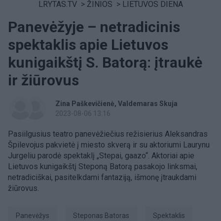
LRYTAS.TV
>
ŽINIOS
>
LIETUVOS DIENA
Panevėžyje – netradicinis
spektaklis apie Lietuvos
kunigaikštį S. Batorą: įtraukė
ir žiūrovus
Zina Paškevičienė
Valdemaras Skuja
2023-08-06 13:16
Pasiilgusius teatro panevėžiečius režisierius Aleksandras
Špilevojus pakvietė į miesto skverą ir su aktoriumi Laurynu
Jurgeliu parodė spektaklį „Stepai, gaazo“. Aktoriai apie
Lietuvos kunigaikštį Steponą Batorą pasakojo linksmai,
netradiciškai, pasitelkdami fantaziją, išmonę įtraukdami
žiūrovus.
Panevėžys
Steponas Batoras
spektaklis