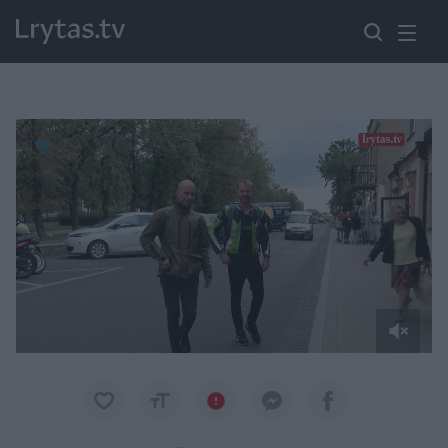
Paremkite Ukrainą