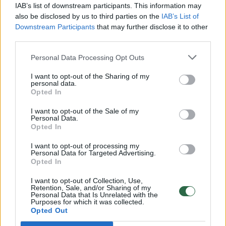
00:00:30
Vaizdai iš tragiškos avarijos Vilniaus r.: dviejų moterų ir
IAB’s list of downstream participants. This information may
vaiko gyvybių išgelbėti nepavyko
also be disclosed by us to third parties on the
IAB’s List of
Downstream Participants
that may further disclose it to other
Žinios
|
Lietuvos diena
third parties.
Personal Data Processing Opt Outs
00:00:57
Savaitės vidurys nusimato karštas: temperatūra kils iki
I want to opt-out of the Sharing of my
32 laipsnių šilumos
personal data.
Opted In
Žinios
|
Orai
I want to opt-out of the Sale of my
Personal Data.
Opted In
00:15:54
V. Zalužno pasisakymą laiko bandymu įsitvirtinti
Ukrainos politikoje: jis yra neteisus
I want to opt-out of processing my
Personal Data for Targeted Advertising.
Laidos
|
Nauja diena
Opted In
I want to opt-out of Collection, Use,
Retention, Sale, and/or Sharing of my
00:00:57
Sinoptikai atsakė, kokiais orais užbaigsime darbo
Personal Data that Is Unrelated with the
Purposes for which it was collected.
savaitę: karščiai atsitrauks
Opted Out
Žinios
|
Orai