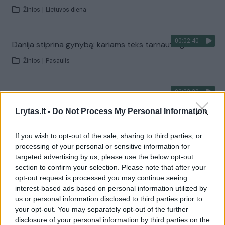
Žinios
|
Lietuvos diena
00:02:40
Danija stiprina gynybą: kariams teks tarnauti ilgiau
Žinios
|
Pasaulis
00:02:20
Joe Bideno kova su vėžiu tęsiasi: liga progresuoja
Lrytas.lt -
Do Not Process My Personal Information
Žinios
|
Pasaulis
If you wish to opt-out of the sale, sharing to third parties, or
Visi įrašai
processing of your personal or sensitive information for
targeted advertising by us, please use the below opt-out
section to confirm your selection. Please note that after your
opt-out request is processed you may continue seeing
Žiūrimiausi įrašai
interest-based ads based on personal information utilized by
us or personal information disclosed to third parties prior to
your opt-out. You may separately opt-out of the further
disclosure of your personal information by third parties on the