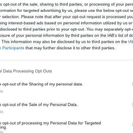
to opt-out of the sale, sharing to third parties, or processing of your per
aut
formation for targeted advertising by us, please use the below opt-out s
ndens saugykla
Valdas Benkunskas
r selection. Please note that after your opt-out request is processed y
eing interest-based ads based on personal information utilized by us or
disclosed to third parties prior to your opt-out. You may separately opt-
losure of your personal information by third parties on the IAB’s list of
. This information may also be disclosed by us to third parties on the
IA
Participants
that may further disclose it to other third parties.
Visi įrašai
l Data Processing Opt Outs
1:05
00:00:44
o opt-out of the Sharing of my personal data.
Plinta audros vaizdai iš visos Lietuvos:
In
iai liko
netoli Druskininkų vėjas vertė ištisus
medžius
o opt-out of the Sale of my Personal Data.
Žinios
|
Orai
In
to opt-out of processing my Personal Data for Targeted
ing.
0:44
00:00:57
auktas
Sinoptikai atsakė, kokiais orais užbaigsime
In