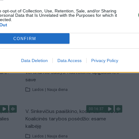
darbo savaitę: karščiai atsitrauks
o opt-out of Collection, Use, Retention, Sale, and/or Sharing
Žinios
|
Orai
ersonal Data that Is Unrelated with the Purposes for which it
lected.
Out
TV
CONFIRM
Visi įrašai
Data Deletion
Data Access
Privacy Policy
00:11:27
nio
Lietuvos pasiruošimą pavojams neigiamai
narė?
vertinantis šaulys: nustokime apgaudinėti
save
Laidos
|
Nauja diena
00:16:37
, kiek
V. Sinkevičius paaiškino, kodėl dar nebuvo
alies
Koalicinės tarybos posėdžio: esame
kalbėję
Laidos
|
Nauja diena