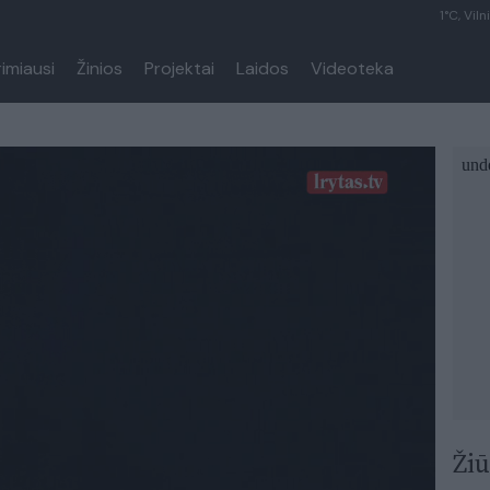
1°C, Viln
rimiausi
Žinios
Projektai
Laidos
Videoteka
Žiū