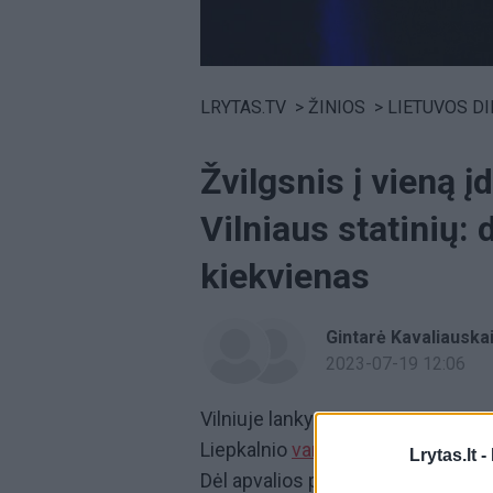
Volume
0%
LRYTAS.TV
>
ŽINIOS
>
LIETUVOS D
Žvilgsnis į vieną 
Vilniaus statinių: 
kiekvienas
Gintarė Kavaliauska
2023-07-19 12:06
Vilniuje lankymui atveriamas vien
Liepkalnio
vandens saugykla.
Liep
Lrytas.lt -
Dėl apvalios pastato struktūros ji