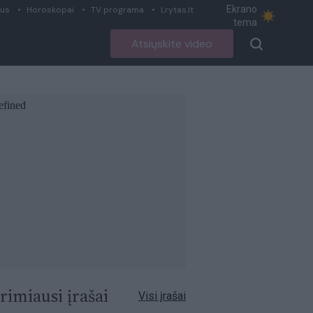
Ekrano
ius
Horoskopai
TV programa
Lrytas.lt
tema
Atsiųskite video
rimiausi įrašai
Visi įrašai