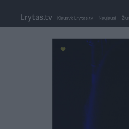
Klausyk Lrytas.tv
Naujausi
Žiū
Paremkite Ukrainą