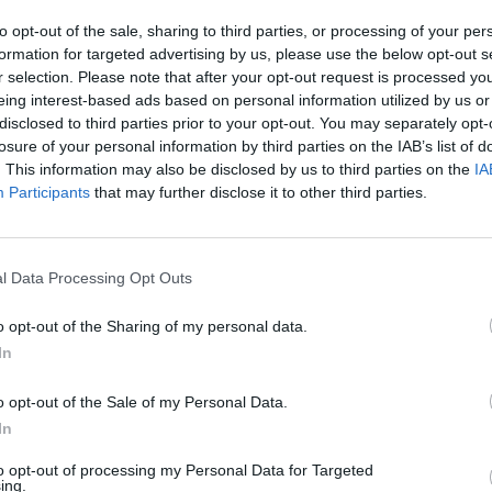
netą įteikė Vilniaus merui Valdui Benkunskui.
K. 
to opt-out of the sale, sharing to third parties, or processing of your per
jau
formation for targeted advertising by us, please use the below opt-out s
buv
r selection. Please note that after your opt-out request is processed y
neta
Gediminas Šimkus
Valdas Benkunskas
žen
eing interest-based ads based on personal information utilized by us or
disclosed to third parties prior to your opt-out. You may separately opt-
losure of your personal information by third parties on the IAB’s list of
. This information may also be disclosed by us to third parties on the
IA
Participants
that may further disclose it to other third parties.
Visi įrašai
l Data Processing Opt Outs
o opt-out of the Sharing of my personal data.
00:21:19
žo į
„Žinios“ 2026-08-08
In
jo
Laidos
|
Žinios
o opt-out of the Sale of my Personal Data.
In
to opt-out of processing my Personal Data for Targeted
ing.