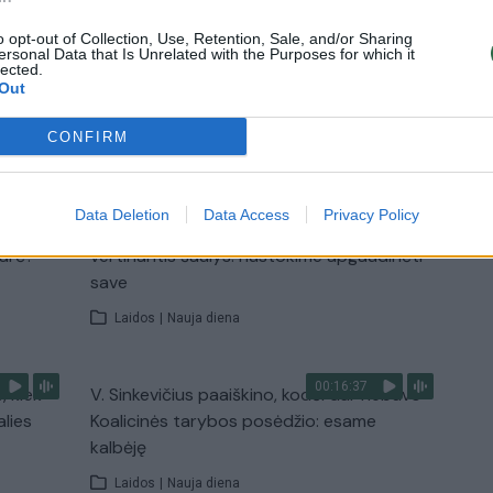
pradinukų
o opt-out of Collection, Use, Retention, Sale, and/or Sharing
Žinios
|
Lietuvos diena
ersonal Data that Is Unrelated with the Purposes for which it
lected.
Out
TV
CONFIRM
Visi įrašai
Data Deletion
Data Access
Privacy Policy
00:11:27
nio
Lietuvos pasiruošimą pavojams neigiamai
narė?
vertinantis šaulys: nustokime apgaudinėti
save
Laidos
|
Nauja diena
00:16:37
, kiek
V. Sinkevičius paaiškino, kodėl dar nebuvo
alies
Koalicinės tarybos posėdžio: esame
kalbėję
Laidos
|
Nauja diena