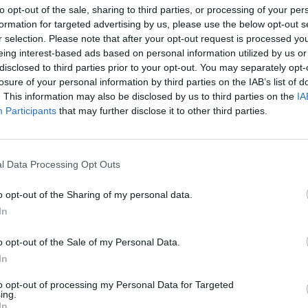
to opt-out of the sale, sharing to third parties, or processing of your per
aut
formation for targeted advertising by us, please use the below opt-out s
imo valdyba
skenduoliai
vandens pramogos
r selection. Please note that after your opt-out request is processed y
eing interest-based ads based on personal information utilized by us or
disclosed to third parties prior to your opt-out. You may separately opt-
losure of your personal information by third parties on the IAB’s list of
. This information may also be disclosed by us to third parties on the
IA
Participants
that may further disclose it to other third parties.
Visi įrašai
l Data Processing Opt Outs
0:57
00:42:12
o opt-out of the Sharing of my personal data.
aigsime
Karšta A. Kasparavičiaus ir Ž Pavilionio
In
diskusija: Rusija – Europos šeimos narė?
Laidos
|
Lietuva tiesiogiai
o opt-out of the Sale of my Personal Data.
In
2:33
00:04:00
dens
Kuprines pasvėrę specialistai įspėja apie
to opt-out of processing my Personal Data for Targeted
ing.
e:
pavojingą įprotį: tą daro daugiau nei pusė
In