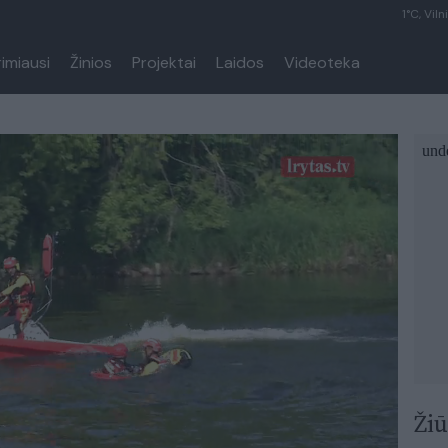
1°C, Viln
rimiausi
Žinios
Projektai
Laidos
Videoteka
Žiū