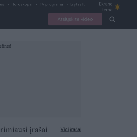
Ekrano
ius
Horoskopai
TV programa
Lrytas.lt
tema
Atsiųskite video
rimiausi įrašai
Visi įrašai