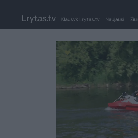
Klausyk Lrytas.tv
Naujausi
Žiū
Paremkite Ukrainą