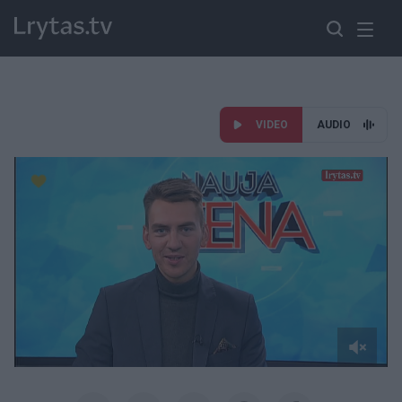
VIDEO
AUDIO
Paremkite Ukrainą