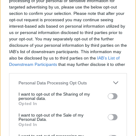
processing of your personal or sensitive information for
targeted advertising by us, please use the below opt-out
00:02:08
Aukštaitijos pučiamųjų orkestras Nyderlanduose
section to confirm your selection. Please note that after your
apgynė čempionų vardą
opt-out request is processed you may continue seeing
interest-based ads based on personal information utilized by
Žinios
|
Lietuvos diena
us or personal information disclosed to third parties prior to
your opt-out. You may separately opt-out of the further
disclosure of your personal information by third parties on the
Visi įrašai
IAB’s list of downstream participants. This information may
also be disclosed by us to third parties on the
IAB’s List of
Downstream Participants
that may further disclose it to other
third parties.
Žiūrimiausi įrašai
Personal Data Processing Opt Outs
I want to opt-out of the Sharing of my
00:00:30
Vaizdai iš tragiškos avarijos Vilniaus r.: dviejų moterų ir
personal data.
Opted In
vaiko gyvybių išgelbėti nepavyko
I want to opt-out of the Sale of my
Žinios
|
Lietuvos diena
Personal Data.
Opted In
00:00:57