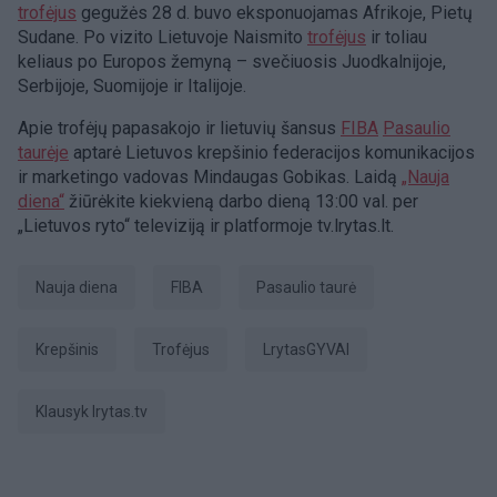
trofėjus
gegužės 28 d. buvo eksponuojamas Afrikoje, Pietų
Sudane. Po vizito Lietuvoje Naismito
trofėjus
ir toliau
keliaus po Europos žemyną – svečiuosis Juodkalnijoje,
Serbijoje, Suomijoje ir Italijoje.
Apie trofėjų papasakojo ir lietuvių šansus
FIBA
Pasaulio
taurėje
aptarė Lietuvos krepšinio federacijos komunikacijos
ir marketingo vadovas Mindaugas Gobikas. Laidą
„Nauja
diena“
žiūrėkite kiekvieną darbo dieną 13:00 val. per
„Lietuvos ryto“ televiziją ir platformoje tv.lrytas.lt.
Nauja diena
FIBA
pasaulio taurė
Krepšinis
trofėjus
LrytasGYVAI
Klausyk lrytas.tv