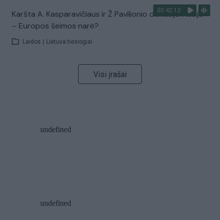
00:42:12
Karšta A. Kasparavičiaus ir Ž Pavilionio diskusija: Rusija
– Europos šeimos narė?
Laidos
|
Lietuva tiesiogiai
Visi įrašai