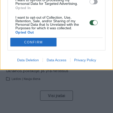
I want to opt-out of processing my
Savaitės vidurys nusimato karštas: temperatūra kils iki
Personal Data for Targeted Advertising.
32 laipsnių šilumos
Opted In
Žinios
|
Orai
I want to opt-out of Collection, Use,
Retention, Sale, and/or Sharing of my
Personal Data that Is Unrelated with the
Purposes for which it was collected.
00:00:59
Nufilmavo, kaip patvino Vilniaus Vakarinis aplinkkelis:
Opted Out
vaizdas pribloškia
CONFIRM
Žinios
|
Lietuvos diena
Data Deletion
Data Access
Privacy Policy
00:15:54
V. Zalužno pasisakymą laiko bandymu įsitvirtinti
Ukrainos politikoje: jis yra neteisus
Laidos
|
Nauja diena
Visi įrašai