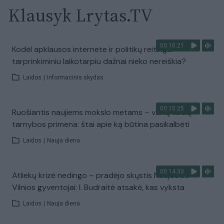
Klausyk Lrytas.TV
00:10:21
Kodėl apklausos internete ir politikų reitingai
tarprinkiminiu laikotarpiu dažnai nieko nereiškia?
Laidos
|
Informacinis skydas
00:15:25
Ruošiantis naujiems mokslo metams – vaikų teisių
tarnybos primena: štai apie ką būtina pasikalbėti
Laidos
|
Nauja diena
00:14:33
Atliekų krizė nedingo – pradėjo skųstis Naujosios
Vilnios gyventojai: I. Budraitė atsakė, kas vyksta
Laidos
|
Nauja diena