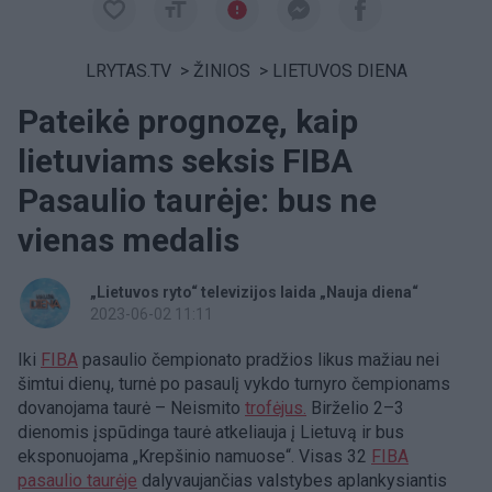
LRYTAS.TV
>
ŽINIOS
>
LIETUVOS DIENA
Pateikė prognozę, kaip
lietuviams seksis FIBA
Pasaulio taurėje: bus ne
vienas medalis
„Lietuvos ryto“ televizijos laida „Nauja diena“
2023-06-02 11:11
Iki
FIBA
pasaulio čempionato pradžios likus mažiau nei
šimtui dienų, turnė po pasaulį vykdo turnyro čempionams
dovanojama taurė – Neismito
trofėjus.
Birželio 2–3
dienomis įspūdinga taurė atkeliauja į Lietuvą ir bus
eksponuojama „Krepšinio namuose“. Visas 32
FIBA
pasaulio taurėje
dalyvaujančias valstybes aplankysiantis