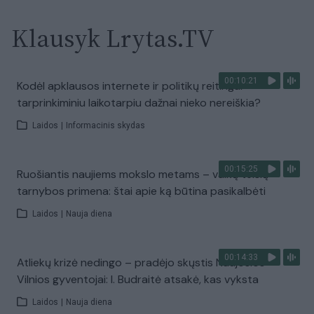
Klausyk Lrytas.TV
00:10:21
Kodėl apklausos internete ir politikų reitingai
tarprinkiminiu laikotarpiu dažnai nieko nereiškia?
Laidos
|
Informacinis skydas
00:15:25
Ruošiantis naujiems mokslo metams – vaikų teisių
tarnybos primena: štai apie ką būtina pasikalbėti
Laidos
|
Nauja diena
00:14:33
Atliekų krizė nedingo – pradėjo skųstis Naujosios
Vilnios gyventojai: I. Budraitė atsakė, kas vyksta
Laidos
|
Nauja diena