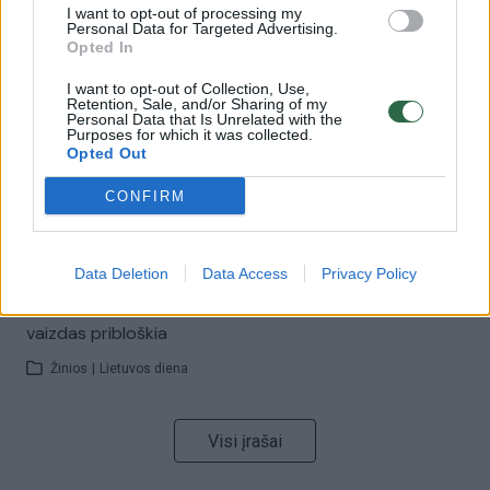
I want to opt-out of processing my
00:00:57
Savaitės vidurys nusimato karštas: temperatūra kils iki
Personal Data for Targeted Advertising.
Opted In
32 laipsnių šilumos
I want to opt-out of Collection, Use,
Žinios
|
Orai
Retention, Sale, and/or Sharing of my
Personal Data that Is Unrelated with the
Purposes for which it was collected.
Opted Out
00:15:54
V. Zalužno pasisakymą laiko bandymu įsitvirtinti
Ukrainos politikoje: jis yra neteisus
CONFIRM
Laidos
|
Nauja diena
Data Deletion
Data Access
Privacy Policy
00:00:59
Nufilmavo, kaip patvino Vilniaus Vakarinis aplinkkelis:
vaizdas pribloškia
Žinios
|
Lietuvos diena
Visi įrašai