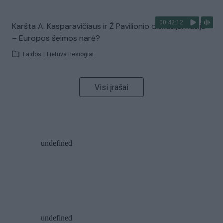
00:42:12
Karšta A. Kasparavičiaus ir Ž Pavilionio diskusija: Rusija
– Europos šeimos narė?
Laidos
|
Lietuva tiesiogiai
Visi įrašai