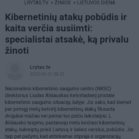
LRYTAS.TV
>
ŽINIOS
>
LIETUVOS DIENA
Kibernetinių atakų pobūdis ir
kaita verčia susiimti:
specialistai atsakė, ką privalu
žinoti
Lrytas.tv
2023-06-01 08:25
Nacionalinio kibernetinio saugumo centro (NKSC)
direktorius Liudas Ališauskas ketvirtadienį pristatė
kibernetinio saugumo situaciją šalyje. Jis sako, kad šiemet
per pirmąjį metų ketvirtį kibernetinių atakų fiksuota
dvigubai mažiau nei pernai tuo pačiu laikotarpiu. L.
Ališausko teigimu, pastaruoju metu keičiasi kibernetinių
atakų, nukreiptų prieš Lietuvą ir šalies verslus, pobūdis. Jis
taip pat pažymi, kad atitinkamai stiprėja ir organizacijų