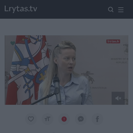
Paremkite Ukrainą