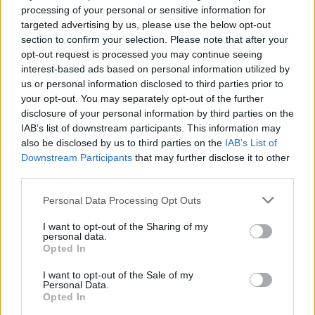
processing of your personal or sensitive information for
targeted advertising by us, please use the below opt-out
00:01:05
section to confirm your selection. Please note that after your
Viduržemio jūra pasiekė rekordą: vanduo įkaito iki 33
opt-out request is processed you may continue seeing
laipsnių
interest-based ads based on personal information utilized by
Žinios
|
Pasaulis
us or personal information disclosed to third parties prior to
your opt-out. You may separately opt-out of the further
disclosure of your personal information by third parties on the
Visi įrašai
IAB’s list of downstream participants. This information may
also be disclosed by us to third parties on the
IAB’s List of
Downstream Participants
that may further disclose it to other
third parties.
Žiūrimiausi įrašai
Personal Data Processing Opt Outs
I want to opt-out of the Sharing of my
personal data.
00:00:30
Vaizdai iš tragiškos avarijos Vilniaus r.: dviejų moterų ir
Opted In
vaiko gyvybių išgelbėti nepavyko
I want to opt-out of the Sale of my
Personal Data.
Žinios
|
Lietuvos diena
Opted In