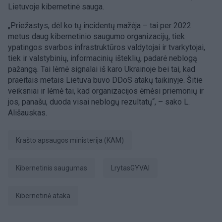
Lietuvoje kibernetinė sauga.
„Priežastys, dėl ko tų incidentų mažėja – tai per 2022
metus daug kibernetinio saugumo organizacijų, tiek
ypatingos svarbos infrastruktūros valdytojai ir tvarkytojai,
tiek ir valstybinių, informacinių išteklių, padarė neblogą
pažangą. Tai lėmė signalai iš karo Ukrainoje bei tai, kad
praeitais metais Lietuva buvo DDoS atakų taikinyje. Šitie
veiksniai ir lėmė tai, kad organizacijos ėmėsi priemonių ir
jos, panašu, duoda visai neblogų rezultatų“, – sako L.
Ališauskas.
Krašto apsaugos ministerija (KAM)
kibernetinis saugumas
LrytasGYVAI
kibernetinė ataka