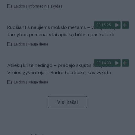
Laidos
|
Informacinis skydas
00:15:25
Ruošiantis naujiems mokslo metams – vaikų teisių
tarnybos primena: štai apie ką būtina pasikalbėti
Laidos
|
Nauja diena
00:14:33
Atliekų krizė nedingo – pradėjo skųstis Naujosios
Vilnios gyventojai: I. Budraitė atsakė, kas vyksta
Laidos
|
Nauja diena
Visi įrašai