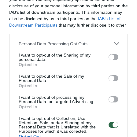
disclosure of your personal information by third parties on the
00:00:30
Vaizdai iš tragiškos avarijos Vilniaus r.: dviejų moterų ir
IAB’s list of downstream participants. This information may
also be disclosed by us to third parties on the
IAB’s List of
vaiko gyvybių išgelbėti nepavyko
Downstream Participants
that may further disclose it to other
Žinios
|
Lietuvos diena
third parties.
Personal Data Processing Opt Outs
00:00:57
Savaitės vidurys nusimato karštas: temperatūra kils iki
I want to opt-out of the Sharing of my
32 laipsnių šilumos
personal data.
Opted In
Žinios
|
Orai
I want to opt-out of the Sale of my
Personal Data.
Opted In
00:15:54
V. Zalužno pasisakymą laiko bandymu įsitvirtinti
Ukrainos politikoje: jis yra neteisus
I want to opt-out of processing my
Personal Data for Targeted Advertising.
Opted In
Laidos
|
Nauja diena
I want to opt-out of Collection, Use,
Retention, Sale, and/or Sharing of my
00:05:25
Personal Data that Is Unrelated with the
K. Prunskienės brolis prisiminė jaudinančią akimirką
Purposes for which it was collected.
prieš mirtį: „Tai buvo simbolinis mūsų pagerbimo
Opted Out