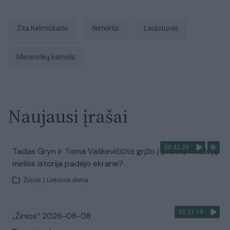
Zita Kelmickaitė
netektis
laidotuvės
Menininkų kalnelis
Naujausi įrašai
00:42:29
Tadas Gryn ir Toma Vaškevičiūtė grįžo į praeitį: kodėl jų
meilės istorija padėjo ekrane?
Žinios
|
Lietuvos diena
00:21:19
„Žinios“ 2026-08-08