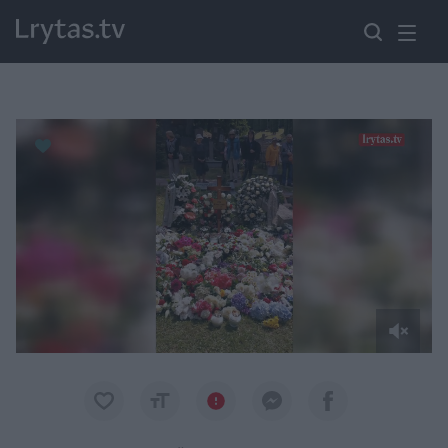
Paremkite Ukrainą