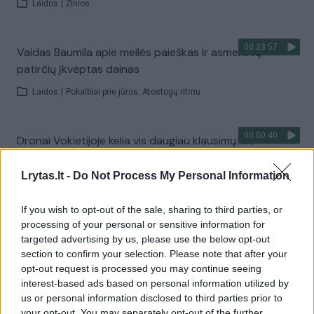
Laidos
|
Žinios
00:23:57
Vaidas Baumila apie meilės paieškas ir asmeninių
patirčių įkvėptas dainas
Laidos
|
Pokalbiai prie jūros. Atostogų ritmu
00:00:40
Dronai Vokietijoje kelia vis daugiau klausimų: du
pastebėti virš karinės bazės
Lrytas.lt -
Do Not Process My Personal Information
Žinios
|
Pasaulis
If you wish to opt-out of the sale, sharing to third parties, or
processing of your personal or sensitive information for
Visi įrašai
targeted advertising by us, please use the below opt-out
section to confirm your selection. Please note that after your
opt-out request is processed you may continue seeing
interest-based ads based on personal information utilized by
Žiūrimiausi įrašai
us or personal information disclosed to third parties prior to
your opt-out. You may separately opt-out of the further