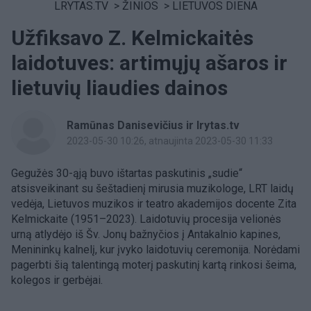
LRYTAS.TV
>
ŽINIOS
>
LIETUVOS DIENA
Užfiksavo Z. Kelmickaitės
laidotuves: artimųjų ašaros ir
lietuvių liaudies dainos
Ramūnas Danisevičius ir lrytas.tv
2023-05-30 10:26
, atnaujinta 2023-05-30 11:33
Gegužės 30-ąją buvo ištartas paskutinis „sudie“
atsisveikinant su šeštadienį mirusia muzikologe, LRT laidų
vedėja, Lietuvos muzikos ir teatro akademijos docente Zita
Kelmickaite (1951–2023). Laidotuvių procesija velionės
urną atlydėjo iš Šv. Jonų bažnyčios į Antakalnio kapines,
Menininkų kalnelį, kur įvyko laidotuvių ceremonija. Norėdami
pagerbti šią talentingą moterį paskutinį kartą rinkosi šeima,
kolegos ir gerbėjai.