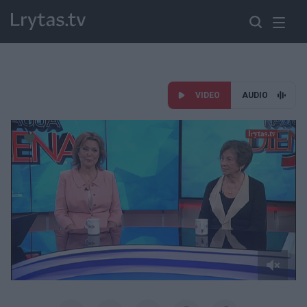
VIDEO
AUDIO
Paremkite Ukrainą