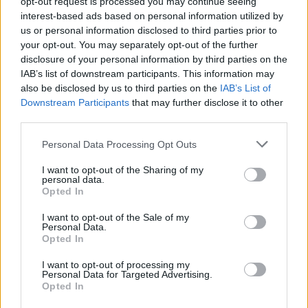
opt-out request is processed you may continue seeing
interest-based ads based on personal information utilized by
Visi įrašai
us or personal information disclosed to third parties prior to
your opt-out. You may separately opt-out of the further
disclosure of your personal information by third parties on the
IAB’s list of downstream participants. This information may
Žiūrimiausi įrašai
also be disclosed by us to third parties on the
IAB’s List of
Downstream Participants
that may further disclose it to other
third parties.
00:00:30
Vaizdai iš tragiškos avarijos Vilniaus r.: dviejų moterų ir
Personal Data Processing Opt Outs
vaiko gyvybių išgelbėti nepavyko
I want to opt-out of the Sharing of my
Žinios
|
Lietuvos diena
personal data.
Opted In
I want to opt-out of the Sale of my
00:00:57
Savaitės vidurys nusimato karštas: temperatūra kils iki
Personal Data.
Opted In
32 laipsnių šilumos
Žinios
|
Orai
I want to opt-out of processing my
Personal Data for Targeted Advertising.
Opted In
00:15:54