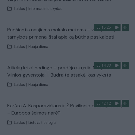
Laidos
|
Informacinis skydas
00:15:25
Ruošiantis naujiems mokslo metams – vaikų teisių
tarnybos primena: štai apie ką būtina pasikalbėti
Laidos
|
Nauja diena
00:14:33
Atliekų krizė nedingo – pradėjo skųstis Naujosios
Vilnios gyventojai: I. Budraitė atsakė, kas vyksta
Laidos
|
Nauja diena
00:42:12
Karšta A. Kasparavičiaus ir Ž Pavilionio diskusija: Rusija
– Europos šeimos narė?
Laidos
|
Lietuva tiesiogiai