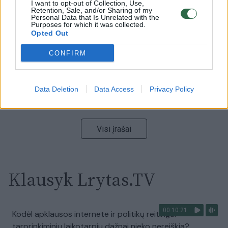
V. Zalužno pasisakymą laiko bandymu įsitvirtinti
I want to opt-out of Collection, Use,
Retention, Sale, and/or Sharing of my
Ukrainos politikoje: jis yra neteisus
Personal Data that Is Unrelated with the
Purposes for which it was collected.
Laidos
|
Nauja diena
Opted Out
CONFIRM
00:00:59
Nufilmavo, kaip patvino Vilniaus Vakarinis aplinkkelis:
vaizdas pribloškia
Data Deletion
Data Access
Privacy Policy
Žinios
|
Lietuvos diena
Visi įrašai
Klausyk Lrytas.TV
00:10:21
Kodėl apklausos internete ir politikų reitingai
tarprinkiminiu laikotarpiu dažnai nieko nereiškia?