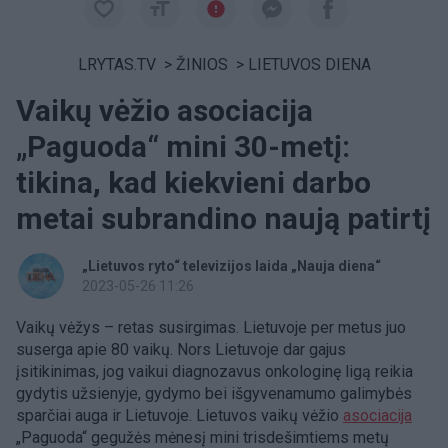
LRYTAS.TV
>
ŽINIOS
>
LIETUVOS DIENA
Vaikų vėžio asociacija
„Paguoda“ mini 30-metį:
tikina, kad kiekvieni darbo
metai subrandino naują patirtį
„Lietuvos ryto“ televizijos laida „Nauja diena“
2023-05-26 11:26
Vaikų vėžys – retas susirgimas. Lietuvoje per metus juo
suserga apie 80 vaikų. Nors Lietuvoje dar gajus
įsitikinimas, jog vaikui diagnozavus onkologinę ligą reikia
gydytis užsienyje, gydymo bei išgyvenamumo galimybės
sparčiai auga ir Lietuvoje. Lietuvos vaikų vėžio
asociacija
„Paguoda“ gegužės mėnesį mini trisdešimtiems metų