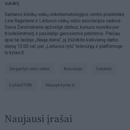
sukaktį.
Santaros klinikų vaikų onkohematologijos centro pradininkė
Lina Ragelienė ir Lietuvos vaikų vėžio asociacijos vadovė
Daiva Žaromskienė apžvelgė darbus, kuriuos nuveikė per
trisdešimtmetį ir pasidalijo gerosiomis patirtimis. Plačiau
apie tai laidoje „Nauja diena“, ją žiūrėkite kiekvieną darbo
dieną 13:00 val. per „Lietuvos ryto“ televiziją ir platformoje
tv.lrytas.lt.
sergantys vėžiu vaikai
Asociacija
sukaktis
LrytasGYVAI
Klausyk lrytas.tv
Naujausi įrašai