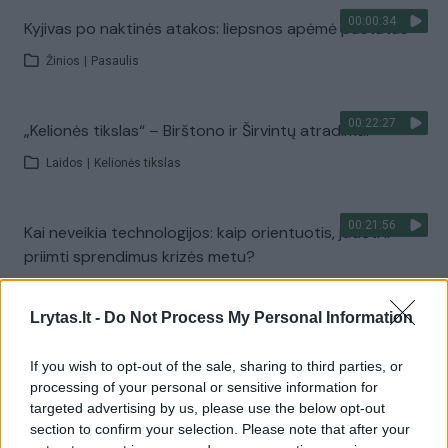
00:00:34
Kyjivas po naktinės atakos: liepsnos apėmė pastatus
Žinios
|
Pasaulis
00:22:27
„Kelionės tikslas“ – Birštono ir Širvintų atradimai
Laidos
|
Kelionės tikslas
00:21:56
Kai neveikia technologijos: kaip orientuotis, judėti ir
priimti sprendimus krizės metu?
Laidos
|
Išlikti rytojui
Lrytas.lt -
Do Not Process My Personal Information
00:02:40
Nors teigė, kad šaudmenų pakankamai – Ukrainai
If you wish to opt-out of the sale, sharing to third parties, or
„Patriot“ D. Trumpas skirti nenori: raketų mes norime
processing of your personal or sensitive information for
targeted advertising by us, please use the below opt-out
Žinios
|
Pasaulis
section to confirm your selection. Please note that after your