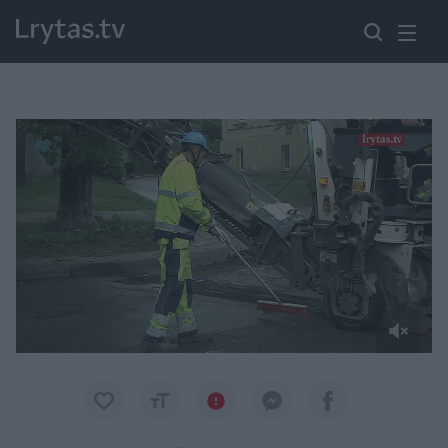
Paremkite Ukrainą