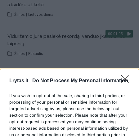
atsidūrė už kelio
Žinios
|
Lietuvos diena
00:01:05
Viduržemio jūra pasiekė rekordą: vanduo įkaito iki 33
laipsnių
Žinios
|
Pasaulis
00:01:20
Politiškai keblus V. Zelenskio vizitas: Serbija žada
Lrytas.lt -
Do Not Process My Personal Information
stiprinti ryšius su Ukraina
Žinios
|
Pasaulis
If you wish to opt-out of the sale, sharing to third parties, or
processing of your personal or sensitive information for
targeted advertising by us, please use the below opt-out
Visi įrašai
section to confirm your selection. Please note that after your
opt-out request is processed you may continue seeing
interest-based ads based on personal information utilized by
us or personal information disclosed to third parties prior to