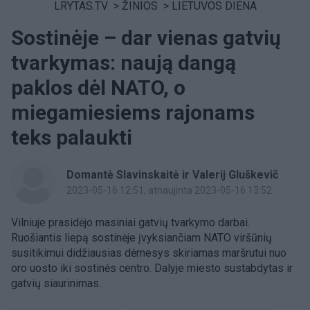
LRYTAS.TV
>
ŽINIOS
>
LIETUVOS DIENA
Sostinėje – dar vienas gatvių
tvarkymas: naują dangą
paklos dėl NATO, o
miegamiesiems rajonams
teks palaukti
Domantė Slavinskaitė ir Valerij Gluškevič
2023-05-16 12:51
, atnaujinta 2023-05-16 13:52
Vilniuje prasidėjo masiniai gatvių tvarkymo darbai.
Ruošiantis liepą sostinėje įvyksiančiam NATO viršūnių
susitikimui didžiausias dėmesys skiriamas maršrutui nuo
oro uosto iki sostinės centro. Dalyje miesto sustabdytas ir
gatvių siaurinimas.