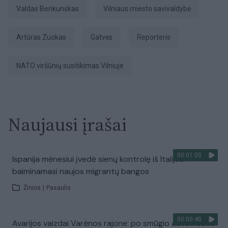
Valdas Benkunskas
Vilniaus miesto savivaldybė
Artūras Zuokas
gatvės
Reporteris
NATO viršūnių susitikimas Vilniuje
Naujausi įrašai
00:01:00
Ispanija mėnesiui įvedė sienų kontrolę iš Italijos:
baiminamasi naujos migrantų bangos
Žinios
|
Pasaulis
00:00:40
Avarijos vaizdai Varėnos rajone: po smūgio automobilis