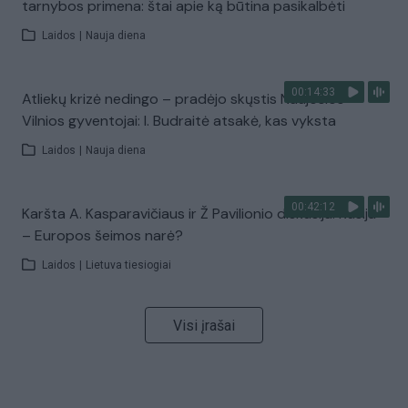
tarnybos primena: štai apie ką būtina pasikalbėti
Laidos
|
Nauja diena
00:14:33
Atliekų krizė nedingo – pradėjo skųstis Naujosios
Vilnios gyventojai: I. Budraitė atsakė, kas vyksta
Laidos
|
Nauja diena
00:42:12
Karšta A. Kasparavičiaus ir Ž Pavilionio diskusija: Rusija
– Europos šeimos narė?
Laidos
|
Lietuva tiesiogiai
Visi įrašai