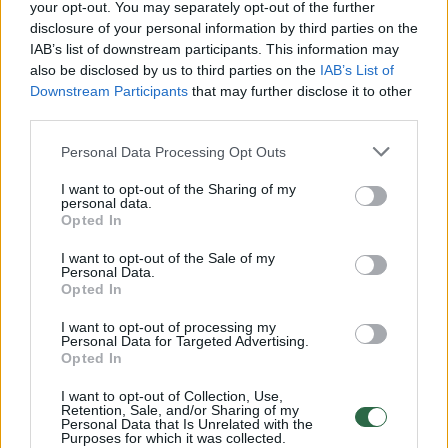
Žiūrimiausi įrašai
your opt-out. You may separately opt-out of the further
disclosure of your personal information by third parties on the
IAB’s list of downstream participants. This information may
also be disclosed by us to third parties on the
IAB’s List of
00:00:30
Vaizdai iš tragiškos avarijos Vilniaus r.: dviejų moterų ir
Downstream Participants
that may further disclose it to other
vaiko gyvybių išgelbėti nepavyko
third parties.
Žinios
|
Lietuvos diena
Personal Data Processing Opt Outs
I want to opt-out of the Sharing of my
personal data.
00:00:57
Savaitės vidurys nusimato karštas: temperatūra kils iki
Opted In
32 laipsnių šilumos
I want to opt-out of the Sale of my
Žinios
|
Orai
Personal Data.
Opted In
I want to opt-out of processing my
00:15:54
V. Zalužno pasisakymą laiko bandymu įsitvirtinti
Personal Data for Targeted Advertising.
Ukrainos politikoje: jis yra neteisus
Opted In
Laidos
|
Nauja diena
I want to opt-out of Collection, Use,
Retention, Sale, and/or Sharing of my
Personal Data that Is Unrelated with the
Purposes for which it was collected.