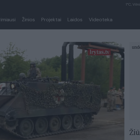
1°C, Viln
rimiausi
Žinios
Projektai
Laidos
Videoteka
Žiū