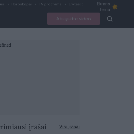
Ekrano
ius
Horoskopai
TV programa
Lrytas.lt
tema
Atsiųskite video
rimiausi įrašai
Visi įrašai