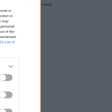
omobilis sužalojo dvi moteris
sonal or
Žinios
|
Lietuvos diena
ection to
ou may
 personal
out of the
 downstream
B’s List of