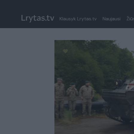
Klausyk Lrytas.tv
Naujausi
Žiū
Paremkite Ukrainą