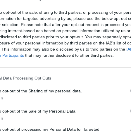
,
šešiems sunkiausiai sužalotiems kariams
aut
gmens medicinos pagalba, todėl jie sraigtasparniu
to opt-out of the sale, sharing to third parties, or processing of your per
formation for targeted advertising by us, please use the below opt-out s
ybų scenarijų atskleidė Karo medicinos tarnybos
r selection. Please note that after your opt-out request is processed y
eing interest-based ads based on personal information utilized by us or
disclosed to third parties prior to your opt-out. You may separately opt-
losure of your personal information by third parties on the IAB’s list of
kariškiai
medikai
. This information may also be disclosed by us to third parties on the
IA
Participants
that may further disclose it to other third parties.
l Data Processing Opt Outs
Visi įrašai
o opt-out of the Sharing of my personal data.
In
0:57
00:42:12
aigsime
Karšta A. Kasparavičiaus ir Ž Pavilionio
diskusija: Rusija – Europos šeimos narė?
o opt-out of the Sale of my Personal Data.
Laidos
|
Lietuva tiesiogiai
In
to opt-out of processing my Personal Data for Targeted