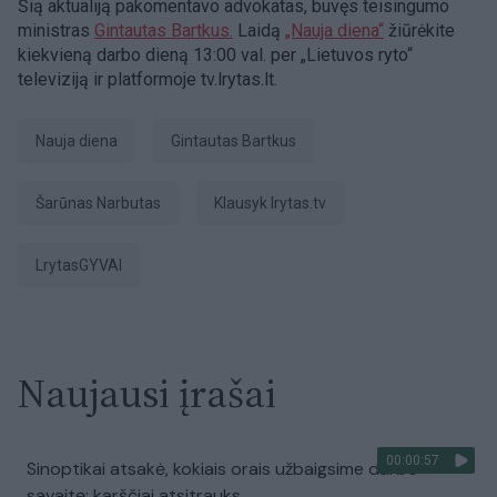
Šią aktualiją pakomentavo advokatas, buvęs teisingumo
ministras
Gintautas Bartkus.
Laidą
„Nauja diena“
žiūrėkite
kiekvieną darbo dieną 13:00 val. per „Lietuvos ryto“
televiziją ir platformoje tv.lrytas.lt.​
Nauja diena
Gintautas Bartkus
Šarūnas Narbutas
Klausyk lrytas.tv
LrytasGYVAI
Naujausi įrašai
00:00:57
Sinoptikai atsakė, kokiais orais užbaigsime darbo
savaitę: karščiai atsitrauks