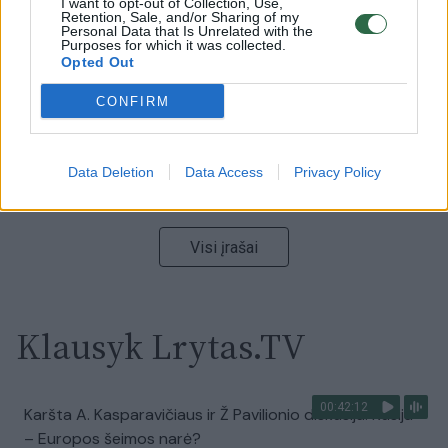
I want to opt-out of Collection, Use,
Retention, Sale, and/or Sharing of my
vaizdas pribloškia
Personal Data that Is Unrelated with the
Purposes for which it was collected.
Žinios
|
Lietuvos diena
Opted Out
CONFIRM
00:02:01
„Pagarba pirmajai premjerei“: pasidalijo jautriais
prisiminimais apie Kazimierą Prunskienę
Data Deletion
Data Access
Privacy Policy
Žinios
|
Lietuvos diena
Visi įrašai
Klausyk Lrytas.TV
00:42:12
Karšta A. Kasparavičiaus ir Ž Pavilionio diskusija: Rusija
– Europos šeimos narė?