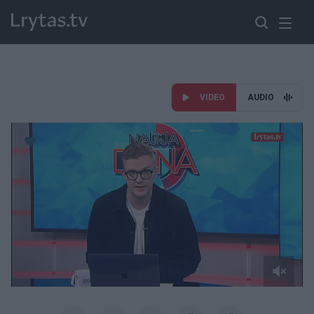
VIDEO
AUDIO
Paremkite Ukrainą