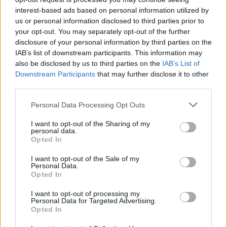
interest-based ads based on personal information utilized by
Visi įrašai
us or personal information disclosed to third parties prior to
your opt-out. You may separately opt-out of the further
disclosure of your personal information by third parties on the
IAB’s list of downstream participants. This information may
Žiūrimiausi įrašai
also be disclosed by us to third parties on the
IAB’s List of
Downstream Participants
that may further disclose it to other
third parties.
00:00:30
Vaizdai iš tragiškos avarijos Vilniaus r.: dviejų moterų ir
Personal Data Processing Opt Outs
vaiko gyvybių išgelbėti nepavyko
I want to opt-out of the Sharing of my
Žinios
|
Lietuvos diena
personal data.
Opted In
I want to opt-out of the Sale of my
00:00:57
Savaitės vidurys nusimato karštas: temperatūra kils iki
Personal Data.
32 laipsnių šilumos
Opted In
Žinios
|
Orai
I want to opt-out of processing my
Personal Data for Targeted Advertising.
Opted In
00:00:59
Nufilmavo, kaip patvino Vilniaus Vakarinis aplinkkelis: