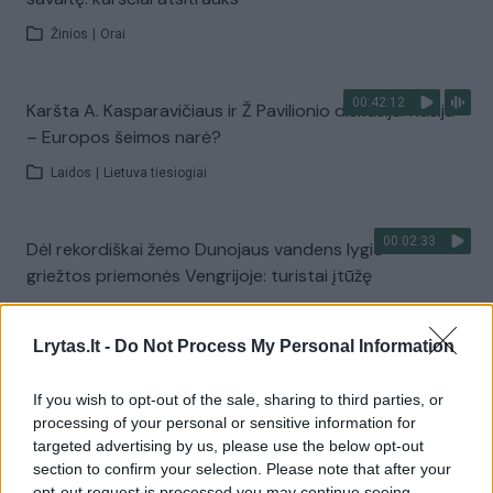
Žinios
|
Orai
00:42:12
Karšta A. Kasparavičiaus ir Ž Pavilionio diskusija: Rusija
– Europos šeimos narė?
Laidos
|
Lietuva tiesiogiai
00:02:33
Dėl rekordiškai žemo Dunojaus vandens lygio –
griežtos priemonės Vengrijoje: turistai įtūžę
Žinios
|
Pasaulis
Lrytas.lt -
Do Not Process My Personal Information
00:04:00
Kuprines pasvėrę specialistai įspėja apie pavojingą
If you wish to opt-out of the sale, sharing to third parties, or
įprotį: tą daro daugiau nei pusė pradinukų
processing of your personal or sensitive information for
targeted advertising by us, please use the below opt-out
Žinios
|
Lietuvos diena
section to confirm your selection. Please note that after your
opt-out request is processed you may continue seeing