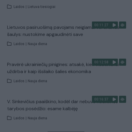
Laidos
|
Lietuva tiesiogiai
00:11:27
Lietuvos pasiruošimą pavojams neigiamai vertinantis
šaulys: nustokime apgaudinėti save
Laidos
|
Nauja diena
00:12:58
Pravėrė ukrainiečių pinigines: atsakė, kiek vidutiniškai
uždirba ir kaip išsilaiko šalies ekonomika
Laidos
|
Nauja diena
00:16:37
V. Sinkevičius paaiškino, kodėl dar nebuvo Koalicinės
tarybos posėdžio: esame kalbėję
Laidos
|
Nauja diena