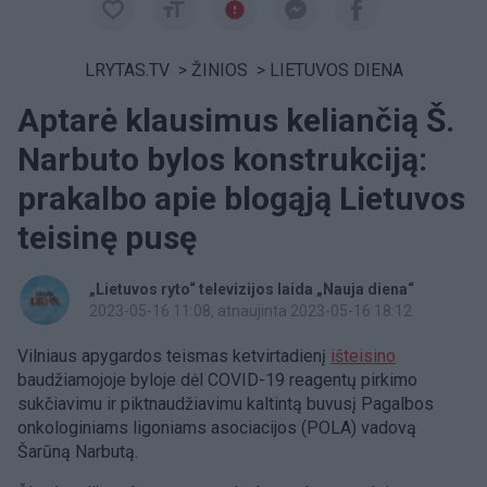
LRYTAS.TV
>
ŽINIOS
>
LIETUVOS DIENA
Aptarė klausimus keliančią Š.
Narbuto bylos konstrukciją:
prakalbo apie blogąją Lietuvos
teisinę pusę
„Lietuvos ryto“ televizijos laida „Nauja diena“
2023-05-16 11:08
, atnaujinta 2023-05-16 18:12
​Vilniaus apygardos teismas ketvirtadienį
išteisino
baudžiamojoje byloje dėl COVID-19 reagentų pirkimo
sukčiavimu ir piktnaudžiavimu kaltintą buvusį Pagalbos
onkologiniams ligoniams asociacijos (POLA) vadovą
Šarūną Narbutą.