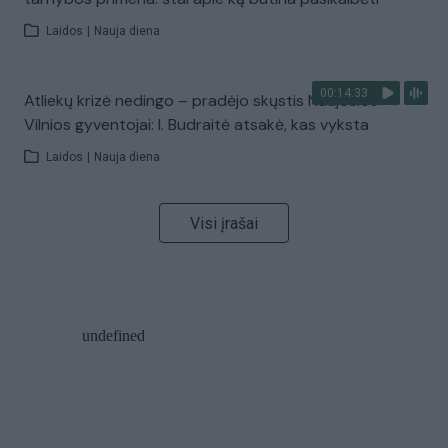
Laidos
|
Nauja diena
00:14:33
Atliekų krizė nedingo – pradėjo skųstis Naujosios
Vilnios gyventojai: I. Budraitė atsakė, kas vyksta
Laidos
|
Nauja diena
Visi įrašai