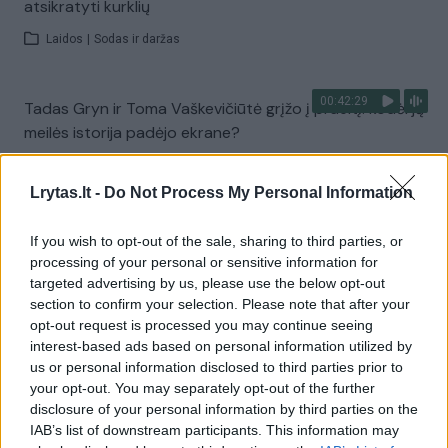
atsikratyti kurklių
Laidos
|
Sodas ir daržas
00:42:29
Tadas Gryn ir Toma Vaškevičiūtė grįžo į praeitį: kodėl jų
meilės istorija padėjo ekrane?
Žinios
|
Lietuvos diena
Lrytas.lt -
Do Not Process My Personal Information
Visi įrašai
If you wish to opt-out of the sale, sharing to third parties, or
processing of your personal or sensitive information for
targeted advertising by us, please use the below opt-out
section to confirm your selection. Please note that after your
Žiūrimiausi įrašai
opt-out request is processed you may continue seeing
interest-based ads based on personal information utilized by
us or personal information disclosed to third parties prior to
your opt-out. You may separately opt-out of the further
00:00:30
Vaizdai iš tragiškos avarijos Vilniaus r.: dviejų moterų ir
disclosure of your personal information by third parties on the
vaiko gyvybių išgelbėti nepavyko
IAB’s list of downstream participants. This information may