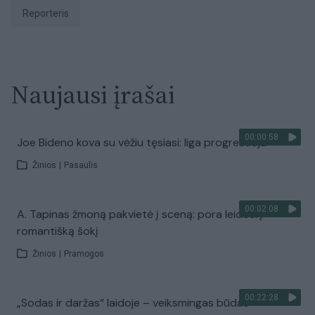
Reporteris
Naujausi įrašai
00:00:58
Joe Bideno kova su vėžiu tęsiasi: liga progresuoja
Žinios
|
Pasaulis
00:02:08
A. Tapinas žmoną pakvietė į sceną: pora leidosi į
romantišką šokį
Žinios
|
Pramogos
00:22:28
„Sodas ir daržas“ laidoje – veiksmingas būdas