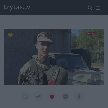
Paremkite Ukrainą