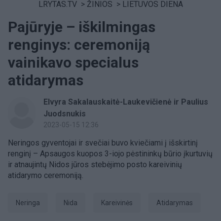
LRYTAS.TV
>
ŽINIOS
>
LIETUVOS DIENA
Pajūryje – iškilmingas
renginys: ceremoniją
vainikavo specialus
atidarymas
Elvyra Sakalauskaitė-Laukevičienė ir Paulius
Juodsnukis
2023-05-15 12:36
Neringos gyventojai ir svečiai buvo kviečiami į išskirtinį
renginį – Apsaugos kuopos 3-iojo pėstininkų būrio įkurtuvių
ir atnaujintų Nidos jūros stebėjimo posto kareivinių
atidarymo ceremoniją.
Neringa
Nida
kareivinės
atidarymas