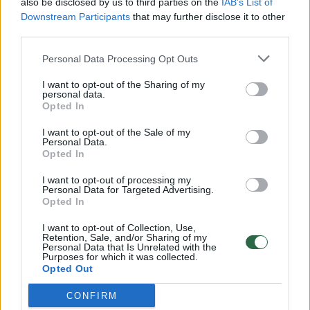
also be disclosed by us to third parties on the
IAB’s List of
Žinios
|
Lietuvos diena
Downstream Participants
that may further disclose it to other
third parties.
00:00:57
Savaitės vidurys nusimato karštas: temperatūra kils iki
Personal Data Processing Opt Outs
32 laipsnių šilumos
I want to opt-out of the Sharing of my
Žinios
|
Orai
personal data.
Opted In
I want to opt-out of the Sale of my
00:15:54
V. Zalužno pasisakymą laiko bandymu įsitvirtinti
Personal Data.
Opted In
Ukrainos politikoje: jis yra neteisus
Laidos
I want to opt-out of processing my
|
Nauja diena
Personal Data for Targeted Advertising.
Opted In
00:00:57
Sinoptikai atsakė, kokiais orais užbaigsime darbo
I want to opt-out of Collection, Use,
Retention, Sale, and/or Sharing of my
savaitę: karščiai atsitrauks
Personal Data that Is Unrelated with the
Purposes for which it was collected.
Žinios
|
Orai
Opted Out
CONFIRM