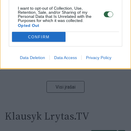
I want to opt-out of Collection, Use,
Retention, Sale, and/or Sharing of my
00:15:54
V. Zalužno pasisakymą laiko bandymu įsitvirtinti
Personal Data that Is Unrelated with the
Ukrainos politikoje: jis yra neteisus
Purposes for which it was collected.
Opted Out
Laidos
|
Nauja diena
CONFIRM
00:00:57
Sinoptikai atsakė, kokiais orais užbaigsime darbo
savaitę: karščiai atsitrauks
Data Deletion
Data Access
Privacy Policy
Žinios
|
Orai
Visi įrašai
Klausyk Lrytas.TV