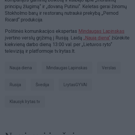
principų žlugimą“ ir „dovaną Putinui“. Keletas gerai žinomų
Stokholmo barų ir restoranų nutraukė prekybą „Pernod
Ricard“ produkcija.
Politinės komunikacijos ekspertas
Mindaugas Lapinskas
įvertino verslų grįžimą į Rusiją. Laidą
„Nauja diena“
žiūrėkite
kiekvieną darbo dieną 13:00 val. per „Lietuvos ryto“
televiziją ir platformoje tv.lrytas.lt.
Nauja diena
Mindaugas Lapinskas
Verslas
Rusija
Švedija
LrytasGYVAI
Klausyk lrytas.tv