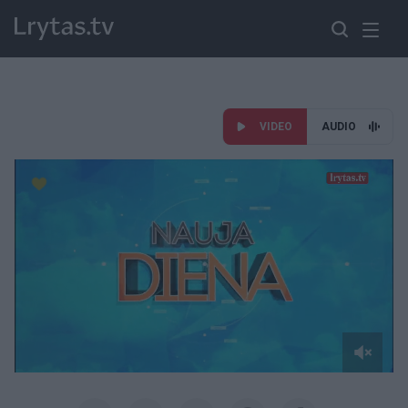
VIDEO
AUDIO
Paremkite Ukrainą