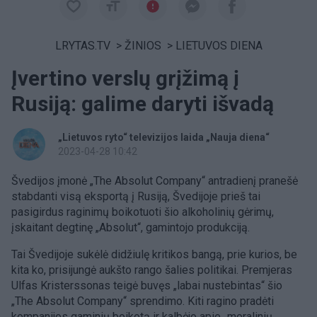
LRYTAS.TV
>
ŽINIOS
>
LIETUVOS DIENA
Įvertino verslų grįžimą į
Rusiją: galime daryti išvadą
„Lietuvos ryto“ televizijos laida „Nauja diena“
2023-04-28 10:42
Švedijos įmonė „The Absolut Company“ antradienį pranešė
stabdanti visą eksportą į Rusiją, Švedijoje prieš tai
pasigirdus raginimų boikotuoti šio alkoholinių gėrimų,
įskaitant degtinę „Absolut“, gamintojo produkciją.
Tai Švedijoje sukėlė didžiulę kritikos bangą, prie kurios, be
kita ko, prisijungė aukšto rango šalies politikai. Premjeras
Ulfas Kristerssonas teigė buvęs „labai nustebintas“ šio
„The Absolut Company“ sprendimo. Kiti ragino pradėti
kompanijos gaminių boikotą ir kalbėjo apie „moralinių