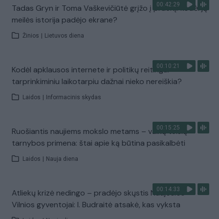
00:42:29
Tadas Gryn ir Toma Vaškevičiūtė grįžo į praeitį: kodėl jų
meilės istorija padėjo ekrane?
Žinios
|
Lietuvos diena
00:10:21
Kodėl apklausos internete ir politikų reitingai
tarprinkiminiu laikotarpiu dažnai nieko nereiškia?
Laidos
|
Informacinis skydas
00:15:25
Ruošiantis naujiems mokslo metams – vaikų teisių
tarnybos primena: štai apie ką būtina pasikalbėti
Laidos
|
Nauja diena
00:14:33
Atliekų krizė nedingo – pradėjo skųstis Naujosios
Vilnios gyventojai: I. Budraitė atsakė, kas vyksta