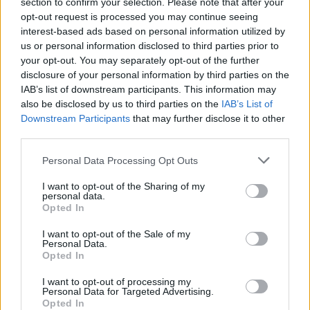
section to confirm your selection. Please note that after your
Žinios
|
Pasaulis
opt-out request is processed you may continue seeing
interest-based ads based on personal information utilized by
us or personal information disclosed to third parties prior to
Visi įrašai
your opt-out. You may separately opt-out of the further
disclosure of your personal information by third parties on the
IAB’s list of downstream participants. This information may
also be disclosed by us to third parties on the
IAB’s List of
Žiūrimiausi įrašai
Downstream Participants
that may further disclose it to other
third parties.
Personal Data Processing Opt Outs
00:00:30
Vaizdai iš tragiškos avarijos Vilniaus r.: dviejų moterų ir
vaiko gyvybių išgelbėti nepavyko
I want to opt-out of the Sharing of my
personal data.
Opted In
Žinios
|
Lietuvos diena
I want to opt-out of the Sale of my
Personal Data.
00:00:57
Savaitės vidurys nusimato karštas: temperatūra kils iki
Opted In
32 laipsnių šilumos
I want to opt-out of processing my
Personal Data for Targeted Advertising.
Žinios
|
Orai
Opted In