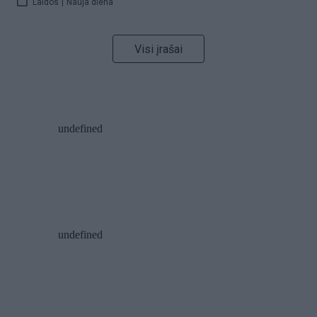
Laidos
|
Nauja diena
Visi įrašai