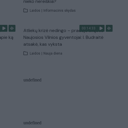
nieko nereiškia?
Laidos
|
Informacinis skydas
00:14:33
s –
Atliekų krizė nedingo – pradėjo skųstis
apie ką
Naujosios Vilnios gyventojai: I. Budraitė
atsakė, kas vyksta
Laidos
|
Nauja diena