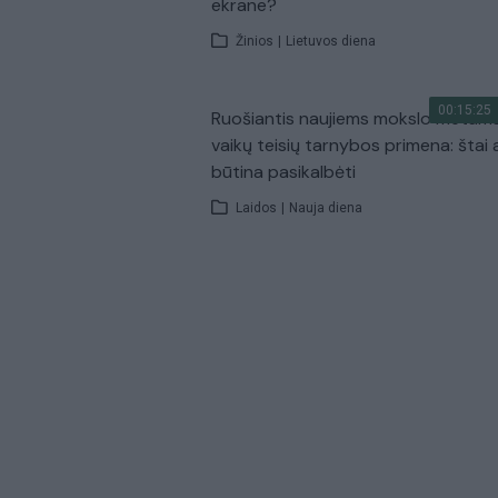
ekrane?
Žinios
|
Lietuvos diena
00:15:25
Ruošiantis naujiems mokslo metam
vaikų teisių tarnybos primena: štai 
būtina pasikalbėti
Laidos
|
Nauja diena