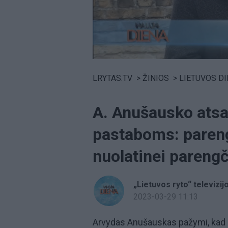
Volume
0%
LRYTAS.TV
>
ŽINIOS
>
LIETUVOS D
A. Anušausko ats
pastaboms: pareng
nuolatinei parengč
„Lietuvos ryto“ televizij
2023-03-29 11:13
Arvydas Anušauskas pažymi, kad p