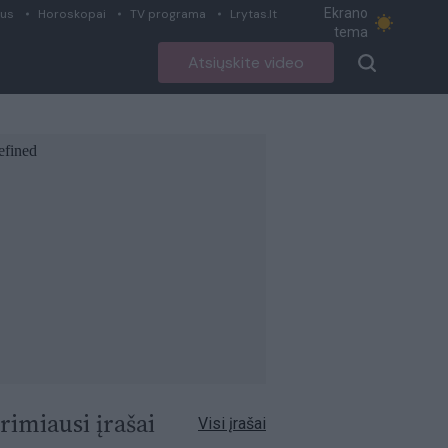
Ekrano
ius
Horoskopai
TV programa
Lrytas.lt
tema
Atsiųskite video
rimiausi įrašai
Visi įrašai