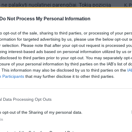
ne palaikyti nuolatinei parengčiai. Tokią poziciją
K. 
jau
praėjusią savaitę buvusio Jungtinių Amerikos
Do Not Process My Personal Information
buv
uropoje Beno Hodgeso išsakytas pastabas dėl
žen
usią savaitę Lietuvoje lankęsis atsargos generolas
to opt-out of the sale, sharing to third parties, or processing of your per
per 100 tūkst. parengtojo rezervo karių, jų aktyviai
formation for targeted advertising by us, please use the below opt-out s
mą. Laidą
„Nauja diena“
žiūrėkite kiekvieną darbo
r selection. Please note that after your opt-out request is processed y
eing interest-based ads based on personal information utilized by us or
televiziją ir platformoje tv.lrytas.lt
disclosed to third parties prior to your opt-out. You may separately opt-
losure of your personal information by third parties on the IAB’s list of
. This information may also be disclosed by us to third parties on the
IA
s
karinis rezervas
Lietuvos kariuomenė
Participants
that may further disclose it to other third parties.
l Data Processing Opt Outs
o opt-out of the Sharing of my personal data.
In
Visi įrašai