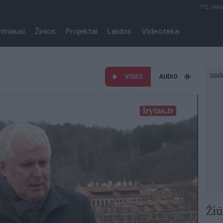
1°C, Viln
rimiausi
Žinios
Projektai
Laidos
Videoteka
VIDEO
AUDIO
Žiū