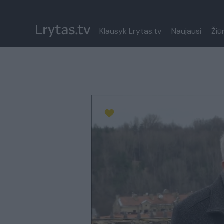
Klausyk Lrytas.tv
Naujausi
Žiū
Paremkite Ukrainą