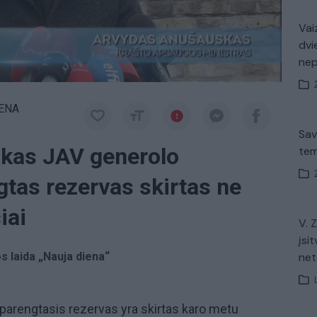
Vaiz
dvi
ne
IENA
Sav
akas JAV generolo
tem
tas rezervas skirtas ne
iai
V. 
įsit
os laida „Nauja diena“
net
arengtasis rezervas yra skirtas karo metu