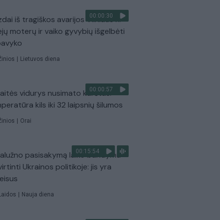
00:00:30
dai iš tragiškos avarijos Vilniaus r.:
ejų moterų ir vaiko gyvybių išgelbėti
pavyko
Žinios
|
Lietuvos diena
00:00:57
aitės vidurys nusimato karštas:
peratūra kils iki 32 laipsnių šilumos
Žinios
|
Orai
00:15:54
Zalužno pasisakymą laiko bandymu
virtinti Ukrainos politikoje: jis yra
eisus
Laidos
|
Nauja diena