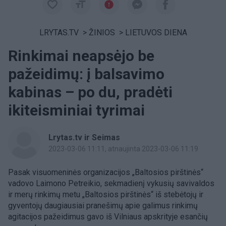
LRYTAS.TV
>
ŽINIOS
>
LIETUVOS DIENA
Rinkimai neapsėjo be
pažeidimų: į balsavimo
kabinas – po du, pradėti
ikiteisminiai tyrimai
Lrytas.tv ir Seimas
2023-03-06 11:11
, atnaujinta 2023-03-06 11:19
Pasak visuomeninės organizacijos „Baltosios pirštinės“
vadovo Laimono Petreikio, sekmadienį vykusių savivaldos
ir merų rinkimų metu „Baltosios pirštinės“ iš stebėtojų ir
gyventojų daugiausiai pranešimų apie galimus rinkimų
agitacijos pažeidimus gavo iš Vilniaus apskrityje esančių