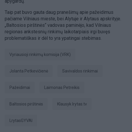
apygardų.
Taip pat buvo gauta daug pranešimų apie pažeidimus
pačiame Vilniaus mieste, bei Alytuje ir Alytaus apskrityje.
„Baltosios pirštinės“ vadovas paminėjo, kad Vilniaus
regionas ankstesnių rinkimų laikotarpiais irgi buvęs
problematiškas ir dėl to yra ypatingai stebimas. ​
Vyriausioji rinkimų komisija (VRK)
Jolanta Petkevičienė
savivaldos rinkimai
pažeidimai
Laimonas Petreikis
Baltosios pirštinės
Klausyk lrytas.tv
LrytasGYVAI