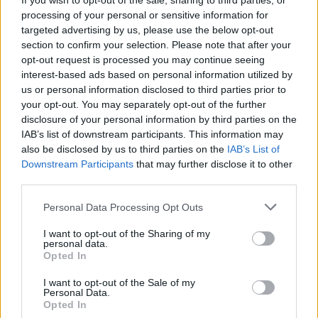
If you wish to opt-out of the sale, sharing to third parties, or
Žinios
|
Pasaulis
processing of your personal or sensitive information for
targeted advertising by us, please use the below opt-out
section to confirm your selection. Please note that after your
00:02:08
Aukštaitijos pučiamųjų orkestras Nyderlanduose
opt-out request is processed you may continue seeing
apgynė čempionų vardą
interest-based ads based on personal information utilized by
us or personal information disclosed to third parties prior to
Žinios
|
Lietuvos diena
your opt-out. You may separately opt-out of the further
disclosure of your personal information by third parties on the
IAB’s list of downstream participants. This information may
Visi įrašai
also be disclosed by us to third parties on the
IAB’s List of
Downstream Participants
that may further disclose it to other
third parties.
Žiūrimiausi įrašai
Personal Data Processing Opt Outs
I want to opt-out of the Sharing of my
personal data.
00:00:30
Opted In
Vaizdai iš tragiškos avarijos Vilniaus r.: dviejų moterų ir
vaiko gyvybių išgelbėti nepavyko
I want to opt-out of the Sale of my
Personal Data.
Žinios
|
Lietuvos diena
Opted In