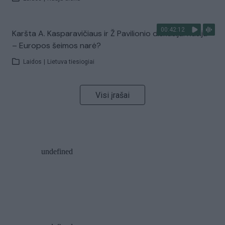
00:42:12
Karšta A. Kasparavičiaus ir Ž Pavilionio diskusija: Rusija
– Europos šeimos narė?
Laidos
|
Lietuva tiesiogiai
Visi įrašai