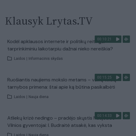
Klausyk Lrytas.TV
00:10:21
Kodėl apklausos internete ir politikų reitingai
tarprinkiminiu laikotarpiu dažnai nieko nereiškia?
Laidos
|
Informacinis skydas
00:15:25
Ruošiantis naujiems mokslo metams – vaikų teisių
tarnybos primena: štai apie ką būtina pasikalbėti
Laidos
|
Nauja diena
00:14:33
Atliekų krizė nedingo – pradėjo skųstis Naujosios
Vilnios gyventojai: I. Budraitė atsakė, kas vyksta
Laidos
|
Nauja diena