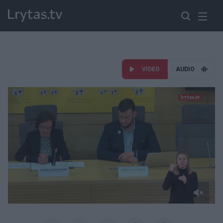
VIDEO
AUDIO
Paremkite Ukrainą