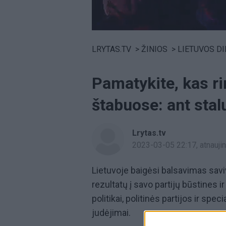
Volume
0%
LRYTAS.TV
>
ŽINIOS
>
LIETUVOS D
Pamatykite, kas ri
štabuose: ant stal
Lrytas.tv
2023-03-05 22:17
, atnauj
Lietuvoje baigėsi balsavimas savi
rezultatų į savo partijų būstines 
politikai, politinės partijos ir sp
judėjimai.