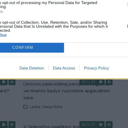
to opt-out of processing my Personal Data for Targeted
ing.
In
2:33
00:04:00
dens
Kuprines pasvėrę specialistai įspėja apie
e:
pavojingą įprotį: tą daro daugiau nei pusė
o opt-out of Collection, Use, Retention, Sale, and/or Sharing
ersonal Data that Is Unrelated with the Purposes for which it
pradinukų
lected.
Out
Žinios
|
Lietuvos diena
CONFIRM
TV
Visi įrašai
Data Deletion
Data Access
Privacy Policy
00:11:27
nio
Lietuvos pasiruošimą pavojams neigiamai
narė?
vertinantis šaulys: nustokime apgaudinėti
save
Laidos
|
Nauja diena
00:16:37
, kiek
V. Sinkevičius paaiškino, kodėl dar nebuvo