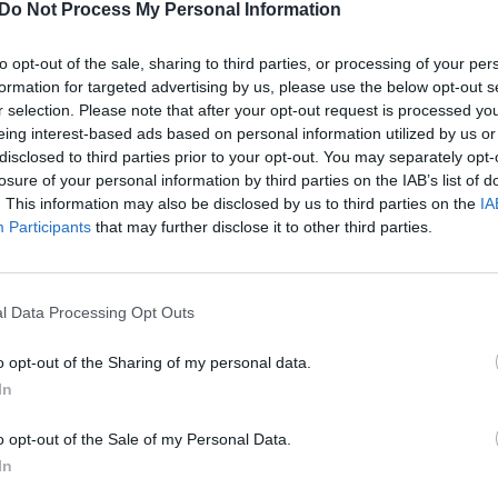
Do Not Process My Personal Information
uose stebi ir lrytas.lt žurnalistai. Kviečiame
aut
tai laukia rezultatų savo štabuose, kokios vyrauja
to opt-out of the sale, sharing to third parties, or processing of your per
vakarui.
formation for targeted advertising by us, please use the below opt-out s
r selection. Please note that after your opt-out request is processed y
eing interest-based ads based on personal information utilized by us or
rinkimų štabas
Vilniaus miesto savivaldybė
disclosed to third parties prior to your opt-out. You may separately opt-
losure of your personal information by third parties on the IAB’s list of
. This information may also be disclosed by us to third parties on the
IA
Participants
that may further disclose it to other third parties.
l Data Processing Opt Outs
Visi įrašai
o opt-out of the Sharing of my personal data.
In
0:57
00:42:12
aigsime
Karšta A. Kasparavičiaus ir Ž Pavilionio
diskusija: Rusija – Europos šeimos narė?
o opt-out of the Sale of my Personal Data.
In
Laidos
|
Lietuva tiesiogiai