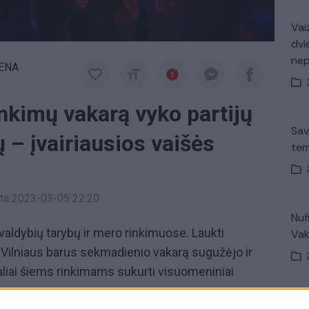
Vaiz
dvi
ne
IENA
nkimų vakarą vyko partijų
Sav
ų – įvairiausios vaišės
tem
inta 2023-03-05 22:20
Nuf
valdybių tarybų ir mero rinkimuose. Laukti
Vak
ir Vilniaus barus sekmadienio vakarą sugužėjo ir
ecialiai šiems rinkimams sukurti visuomeniniai
Avar