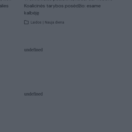
alies
Koalicinės tarybos posėdžio: esame
kalbėję
Laidos
|
Nauja diena