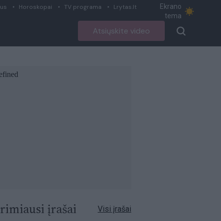
Ekrano
ius
Horoskopai
TV programa
Lrytas.lt
tema
Atsiųskite video
rimiausi įrašai
Visi įrašai