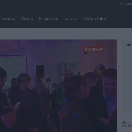
1°C, Viln
rimiausi
Žinios
Projektai
Laidos
Videoteka
Žiū