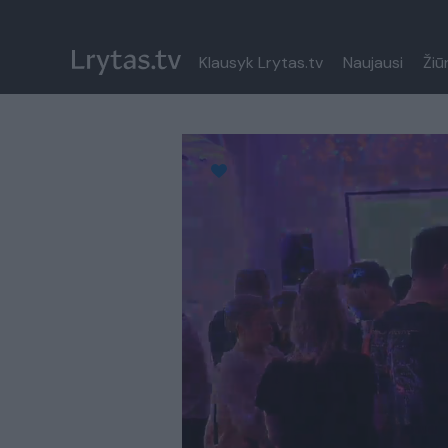
Klausyk Lrytas.tv
Naujausi
Žiū
Paremkite Ukrainą