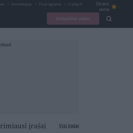
Ekrano
ius
Horoskopai
TV programa
Lrytas.lt
tema
Atsiųskite video
rimiausi įrašai
Visi įrašai