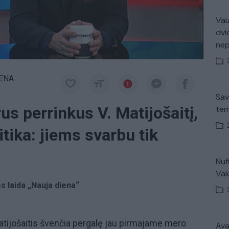
Vaiz
dvi
ne
IENA
Sav
s perrinkus V. Matijošaitį,
tem
ritika: jiems svarbu tik
Nuf
Vak
os laida „Nauja diena“
ijošaitis švenčia pergalę jau pirmajame mero
Avar