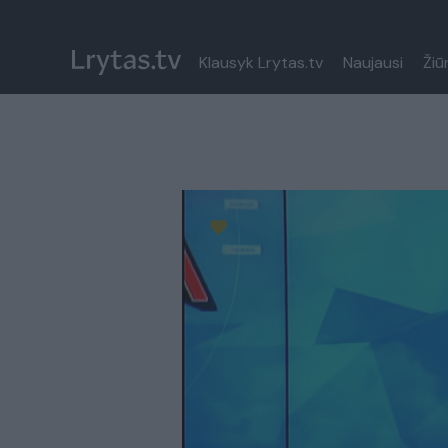
Klausyk Lrytas.tv
Naujausi
Žiū
Paremkite Ukrainą