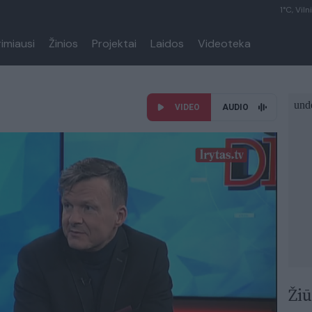
1°C, Viln
rimiausi
Žinios
Projektai
Laidos
Videoteka
VIDEO
AUDIO
Žiū