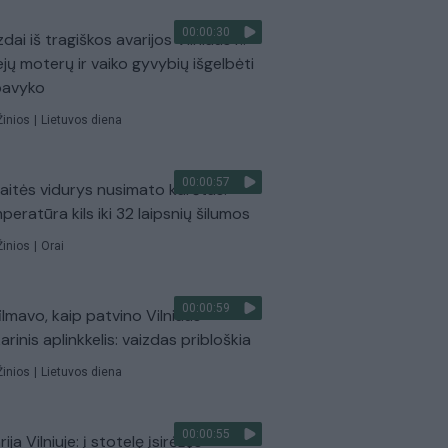
00:00:30
dai iš tragiškos avarijos Vilniaus r.:
ejų moterų ir vaiko gyvybių išgelbėti
pavyko
Žinios
|
Lietuvos diena
00:00:57
aitės vidurys nusimato karštas:
peratūra kils iki 32 laipsnių šilumos
Žinios
|
Orai
00:00:59
ilmavo, kaip patvino Vilniaus
arinis aplinkkelis: vaizdas pribloškia
Žinios
|
Lietuvos diena
00:00:55
ija Vilniuje: į stotelę įsirėžęs