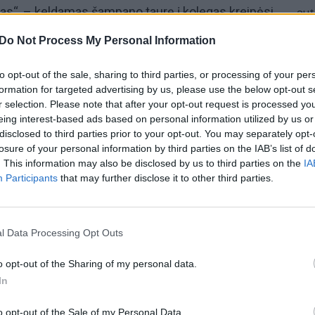
yvas“, – keldamas šampano taurę į kolegas kreipėsi
aut
sti rimtesnio iššūkio V. Matijošaičiui pripažino ir
Do Not Process My Personal Information
nės merus.
to opt-out of the sale, sharing to third parties, or processing of your per
arė ir savo įžvalgomis dalijosi komunikacijos
formation for targeted advertising by us, please use the below opt-out s
Laidą
„Nauja diena“
žiūrėkite kiekvieną darbo dieną
r selection. Please note that after your opt-out request is processed y
eing interest-based ads based on personal information utilized by us or
eleviziją.
disclosed to third parties prior to your opt-out. You may separately opt-
losure of your personal information by third parties on the IAB’s list of
as
Kauno meras
Visvaldas Matijošaitis
. This information may also be disclosed by us to third parties on the
IA
Participants
that may further disclose it to other third parties.
Klausyk lrytas.tv
l Data Processing Opt Outs
o opt-out of the Sharing of my personal data.
In
Visi įrašai
o opt-out of the Sale of my Personal Data.