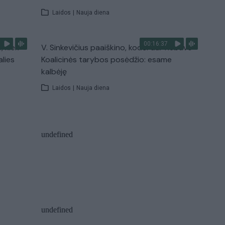
Laidos
|
Nauja diena
00:16:37
, kiek
V. Sinkevičius paaiškino, kodėl dar nebuvo
alies
Koalicinės tarybos posėdžio: esame
kalbėję
Laidos
|
Nauja diena