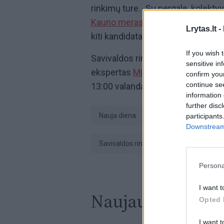
rinkimų ture. „Su pergale, kolekt
Kauno meras.
Tai, kad nepavyko me
Lrytas.lt -
kiti kandidatai į Laikinosios sosti
If you wish 
Savivaldos rinkimų rezultatus apt
sensitive in
ekspertas
Mindaugas Lapinskas.
confirm you
continue se
13:00 valandą per „Lietuvos ryto“ t
information 
further disc
Nauja diena
Mindaugas Lapinsk
participants
Downstream 
savivaldos rinkimai
LrytasGYVAI
Persona
I want t
Naujausi įrašai
Opted 
I want t