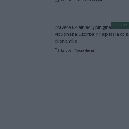
Laidos
|
Lietuva tiesiogiai
00:12:58
Pravėrė ukrainiečių pinigines: atsakė
vidutiniškai uždirba ir kaip išsilaiko š
ekonomika
Laidos
|
Nauja diena