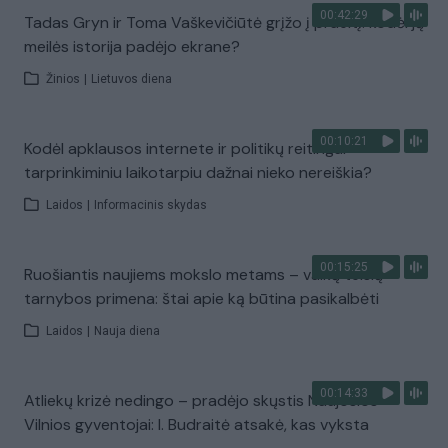
00:42:29
Tadas Gryn ir Toma Vaškevičiūtė grįžo į praeitį: kodėl jų
meilės istorija padėjo ekrane?
Žinios
|
Lietuvos diena
00:10:21
Kodėl apklausos internete ir politikų reitingai
tarprinkiminiu laikotarpiu dažnai nieko nereiškia?
Laidos
|
Informacinis skydas
00:15:25
Ruošiantis naujiems mokslo metams – vaikų teisių
tarnybos primena: štai apie ką būtina pasikalbėti
Laidos
|
Nauja diena
00:14:33
Atliekų krizė nedingo – pradėjo skųstis Naujosios
Vilnios gyventojai: I. Budraitė atsakė, kas vyksta