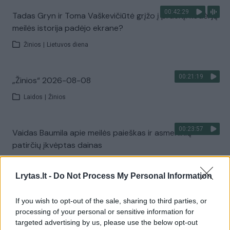
00:42:29
Tadas Gryn ir Toma Vaškevičiūtė grįžo į praeitį: kodėl jų
meilės istorija padėjo ekrane?
Žinios
|
Lietuvos diena
00:21:19
„Žinios“ 2026-08-08
Laidos
|
Žinios
00:23:57
Vaidas Baumila apie meilės paieškas ir asmeninių
patirčių įkvėptas dainas
Laidos
|
Pokalbiai prie jūros. Atostogų ritmu
Lrytas.lt -
Do Not Process My Personal Information
00:00:40
Dronai Vokietijoje kelia vis daugiau klausimų: du
If you wish to opt-out of the sale, sharing to third parties, or
pastebėti virš karinės bazės
processing of your personal or sensitive information for
targeted advertising by us, please use the below opt-out
Žinios
|
Pasaulis