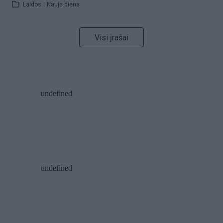
Laidos
|
Nauja diena
Visi įrašai