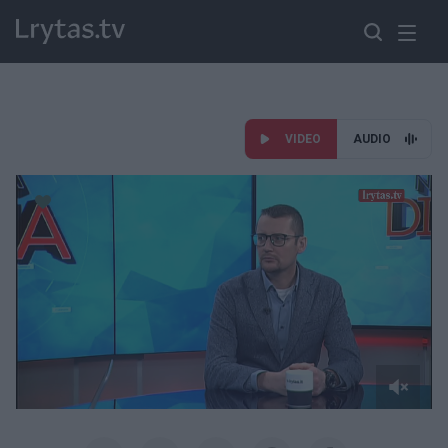
VIDEO
AUDIO
Paremkite Ukrainą