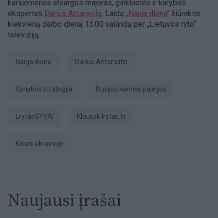
kariuomenės atsargos majoras, ginkluotės ir karybos
ekspertas
Darius Antanaitis.
Laidą
„Nauja diena“
žiūrėkite
kiekvieną darbo dieną 13:00 valandą per „Lietuvos ryto“
televiziją.
Nauja diena
Darius Antanaitis
gynybos strategija
Rusijos karinės pajėgos
LrytasGYVAI
Klausyk lrytas.tv
karas Ukrainoje
Naujausi įrašai