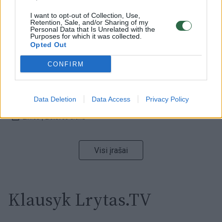
00:15:54
V. Zalužno pasisakymą laiko bandymu įsitvirtinti
I want to opt-out of Collection, Use,
Retention, Sale, and/or Sharing of my
Ukrainos politikoje: jis yra neteisus
Personal Data that Is Unrelated with the
Purposes for which it was collected.
Laidos
|
Nauja diena
Opted Out
CONFIRM
00:05:25
K. Prunskienės brolis prisiminė jaudinančią akimirką
prieš mirtį: „Tai buvo simbolinis mūsų pagerbimo
Data Deletion
Data Access
Privacy Policy
ženklas“
Žinios
|
Lietuvos diena
Visi įrašai
Klausyk Lrytas.TV