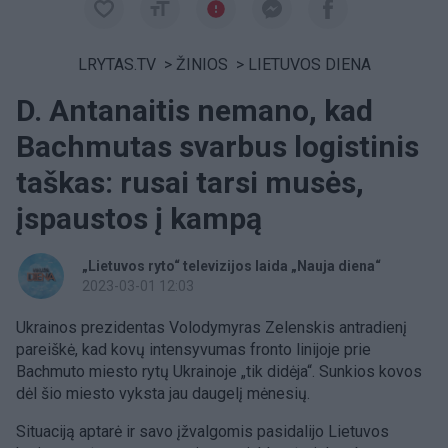
LRYTAS.TV
>
ŽINIOS
>
LIETUVOS DIENA
D. Antanaitis nemano, kad
Bachmutas svarbus logistinis
taškas: rusai tarsi musės,
įspaustos į kampą
„Lietuvos ryto“ televizijos laida „Nauja diena“
2023-03-01 12:03
Ukrainos prezidentas Volodymyras Zelenskis antradienį
pareiškė, kad kovų intensyvumas fronto linijoje prie
Bachmuto miesto rytų Ukrainoje „tik didėja“. Sunkios kovos
dėl šio miesto vyksta jau daugelį mėnesių.
Situaciją aptarė ir savo įžvalgomis pasidalijo Lietuvos