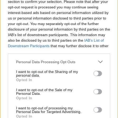
section to confirm your selection. Please note that after your
opt-out request is processed you may continue seeing
interest-based ads based on personal information utilized by
Visi įrašai
us or personal information disclosed to third parties prior to
your opt-out. You may separately opt-out of the further
disclosure of your personal information by third parties on the
IAB’s list of downstream participants. This information may
Žiūrimiausi įrašai
also be disclosed by us to third parties on the
IAB’s List of
Downstream Participants
that may further disclose it to other
third parties.
00:00:30
Vaizdai iš tragiškos avarijos Vilniaus r.: dviejų moterų ir
Personal Data Processing Opt Outs
vaiko gyvybių išgelbėti nepavyko
I want to opt-out of the Sharing of my
Žinios
|
Lietuvos diena
personal data.
Opted In
I want to opt-out of the Sale of my
00:00:57
Savaitės vidurys nusimato karštas: temperatūra kils iki
Personal Data.
Opted In
32 laipsnių šilumos
Žinios
I want to opt-out of processing my
|
Orai
Personal Data for Targeted Advertising.
Opted In