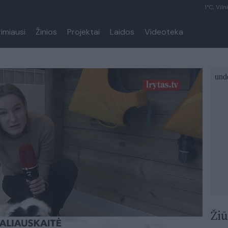
1°C, Viln
rimiausi
Žinios
Projektai
Laidos
Videoteka
Žiū