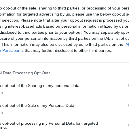
vetės.
aut
to opt-out of the sale, sharing to third parties, or processing of your per
formation for targeted advertising by us, please use the below opt-out s
r selection. Please note that after your opt-out request is processed y
augintiniai
sveikatingumo kompleksas
eing interest-based ads based on personal information utilized by us or
disclosed to third parties prior to your opt-out. You may separately opt-
losure of your personal information by third parties on the IAB’s list of
. This information may also be disclosed by us to third parties on the
IA
Participants
that may further disclose it to other third parties.
Visi įrašai
l Data Processing Opt Outs
o opt-out of the Sharing of my personal data.
1:05
00:00:44
Plinta audros vaizdai iš visos Lietuvos:
In
iai liko
netoli Druskininkų vėjas vertė ištisus
medžius
o opt-out of the Sale of my Personal Data.
In
Žinios
|
Orai
to opt-out of processing my Personal Data for Targeted
ing.