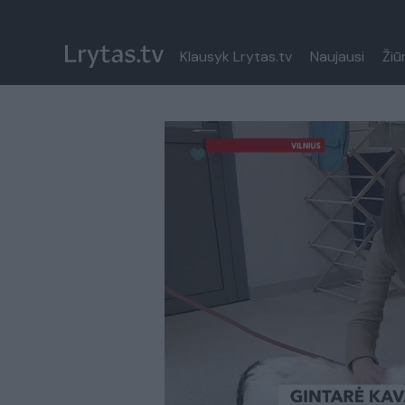
Klausyk Lrytas.tv
Naujausi
Žiū
Paremkite Ukrainą