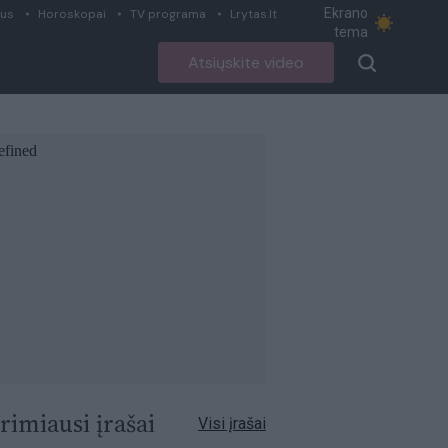
Ekrano
ius
Horoskopai
TV programa
Lrytas.lt
tema
Atsiųskite video
rimiausi įrašai
Visi įrašai