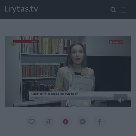
Paremkite Ukrainą