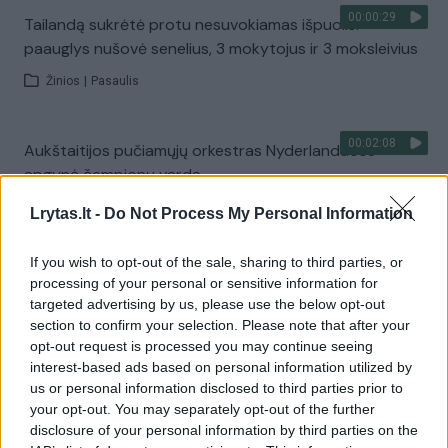
00:00:29
Tailandą sukrėtė protu nesuvokiamas išpuolis:
paauglys nušovė senelius, 3 mokytojus ir 3 moksleivius
Žinios
|
Pasaulis
00:02:08
Aukštaitijos pučiamųjų orkestras Nyderlanduose
apgynė čempionų vardą
Žinios
|
Lietuvos diena
Lrytas.lt -
Do Not Process My Personal Information
If you wish to opt-out of the sale, sharing to third parties, or
Visi įrašai
processing of your personal or sensitive information for
targeted advertising by us, please use the below opt-out
section to confirm your selection. Please note that after your
opt-out request is processed you may continue seeing
Žiūrimiausi įrašai
interest-based ads based on personal information utilized by
us or personal information disclosed to third parties prior to
your opt-out. You may separately opt-out of the further
disclosure of your personal information by third parties on the
00:00:30
Vaizdai iš tragiškos avarijos Vilniaus r.: dviejų moterų ir