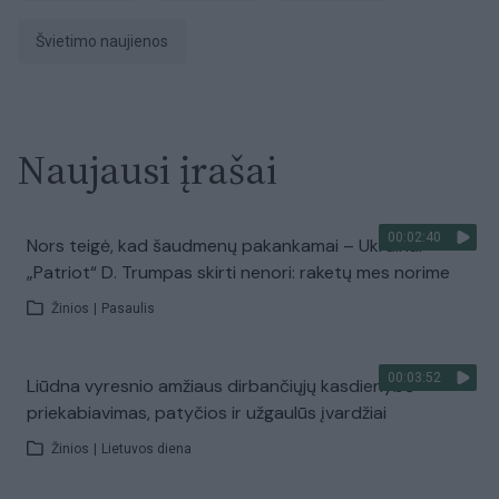
Švietimo naujienos
Naujausi įrašai
00:02:40
Nors teigė, kad šaudmenų pakankamai – Ukrainai
„Patriot“ D. Trumpas skirti nenori: raketų mes norime
Žinios
|
Pasaulis
00:03:52
Liūdna vyresnio amžiaus dirbančiųjų kasdienybė –
priekabiavimas, patyčios ir užgaulūs įvardžiai
Žinios
|
Lietuvos diena