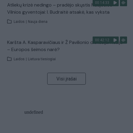
00:14:33
Atliekų krizė nedingo – pradėjo skųstis Naujosios
Vilnios gyventojai: I. Budraitė atsakė, kas vyksta
Laidos
|
Nauja diena
00:42:12
Karšta A. Kasparavičiaus ir Ž Pavilionio diskusija: Rusija
– Europos šeimos narė?
Laidos
|
Lietuva tiesiogiai
Visi įrašai