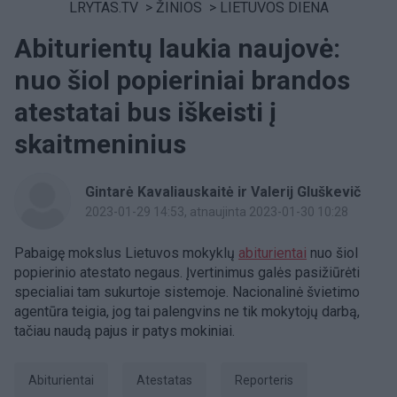
LRYTAS.TV
>
ŽINIOS
>
LIETUVOS DIENA
Abiturientų laukia naujovė:
nuo šiol popieriniai brandos
atestatai bus iškeisti į
skaitmeninius
Gintarė Kavaliauskaitė ir Valerij Gluškevič
2023-01-29 14:53
, atnaujinta 2023-01-30 10:28
Pabaigę mokslus Lietuvos mokyklų
abiturientai
nuo šiol
popierinio atestato negaus. Įvertinimus galės pasižiūrėti
specialiai tam sukurtoje sistemoje. Nacionalinė švietimo
agentūra teigia, jog tai palengvins ne tik mokytojų darbą,
tačiau naudą pajus ir patys mokiniai.
abiturientai
Atestatas
Reporteris