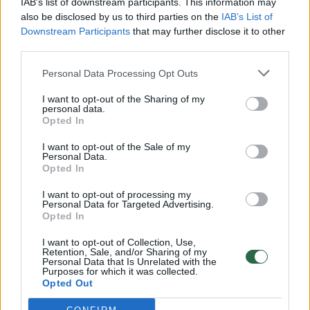
IAB’s list of downstream participants. This information may
vaiko gyvybių išgelbėti nepavyko
also be disclosed by us to third parties on the
IAB’s List of
Downstream Participants
that may further disclose it to other
Žinios
|
Lietuvos diena
third parties.
Personal Data Processing Opt Outs
00:00:57
Savaitės vidurys nusimato karštas: temperatūra kils iki
32 laipsnių šilumos
I want to opt-out of the Sharing of my
personal data.
Opted In
Žinios
|
Orai
I want to opt-out of the Sale of my
Personal Data.
00:00:59
Nufilmavo, kaip patvino Vilniaus Vakarinis aplinkkelis:
Opted In
vaizdas pribloškia
I want to opt-out of processing my
Personal Data for Targeted Advertising.
Žinios
|
Lietuvos diena
Opted In
I want to opt-out of Collection, Use,
Retention, Sale, and/or Sharing of my
00:15:54
V. Zalužno pasisakymą laiko bandymu įsitvirtinti
Personal Data that Is Unrelated with the
Ukrainos politikoje: jis yra neteisus
Purposes for which it was collected.
Opted Out
Laidos
|
Nauja diena