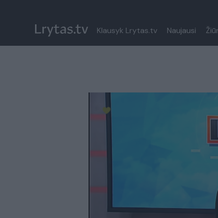
Klausyk Lrytas.tv
Naujausi
Žiū
Paremkite Ukrainą