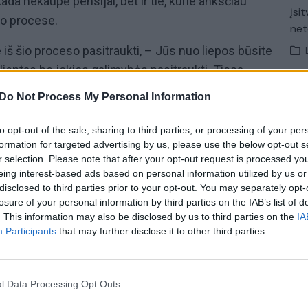
niekada nekaupė pensijai, bet ir tie, kurie anksčiau
įsit
mo procese.
net
e iš šio proceso pasitraukti, – Jūs nuo liepos būsite
lientas be jokios galimybės pasitraukti. Tiesa,
metams per visą kaupimo laikotarpį. Dar turite laisvę
Do Not Process My Personal Information
simokėti.
to opt-out of the sale, sharing to third parties, or processing of your per
o mokslininkai, o Lietuvos profesinių sąjungų
formation for targeted advertising by us, please use the below opt-out s
ė
Inga Ruginienė
kaupimą II pakopos privačiuose
r selection. Please note that after your opt-out request is processed y
eing interest-based ads based on personal information utilized by us or
afera bei mano, kad kiekvienas laisva valia turėtų
disclosed to third parties prior to your opt-out. You may separately opt-
ią aktualiją I. Ruginienė aptarė laidoje
„Nauja diena“.
losure of your personal information by third parties on the IAB’s list of
 13:00 valandą per „Lietuvos ryto“ televiziją.
. This information may also be disclosed by us to third parties on the
IA
Participants
that may further disclose it to other third parties.
antra pensijų pakopa
pensijų fondai
l Data Processing Opt Outs