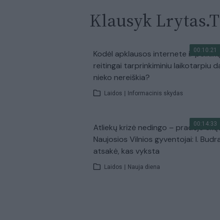
Klausyk Lrytas.
00:10:21
Kodėl apklausos internete ir politik
reitingai tarprinkiminiu laikotarpiu d
nieko nereiškia?
Laidos
|
Informacinis skydas
00:14:33
Atliekų krizė nedingo – pradėjo skų
Naujosios Vilnios gyventojai: I. Budr
atsakė, kas vyksta
Laidos
|
Nauja diena