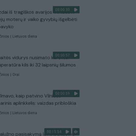
00:00:30
dai iš tragiškos avarijos Vilniaus r.:
ejų moterų ir vaiko gyvybių išgelbėti
pavyko
Žinios
|
Lietuvos diena
00:00:57
aitės vidurys nusimato karštas:
peratūra kils iki 32 laipsnių šilumos
Žinios
|
Orai
00:00:59
ilmavo, kaip patvino Vilniaus
arinis aplinkkelis: vaizdas pribloškia
Žinios
|
Lietuvos diena
00:15:54
Zalužno pasisakymą laiko bandymu