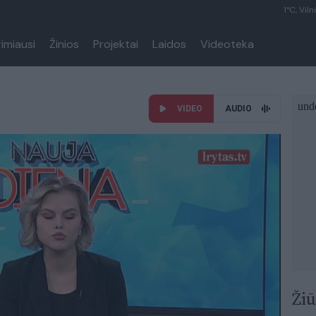
1°C, Viln
rimiausi
Žinios
Projektai
Laidos
Videoteka
VIDEO
AUDIO
Žiū