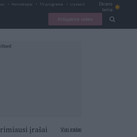
Ekrano
ius
Horoskopai
TV programa
Lrytas.lt
tema
Atsiųskite video
rimiausi įrašai
Visi įrašai