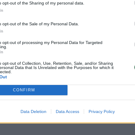
o opt-out of the Sharing of my personal data.
In
o opt-out of the Sale of my Personal Data.
Visi įrašai
In
to opt-out of processing my Personal Data for Targeted
ing.
2:40
00:03:52
mai –
Liūdna vyresnio amžiaus dirbančiųjų
In
nenori:
kasdienybė – priekabiavimas, patyčios ir
užgaulūs įvardžiai
o opt-out of Collection, Use, Retention, Sale, and/or Sharing
ersonal Data that Is Unrelated with the Purposes for which it
lected.
Žinios
|
Lietuvos diena
Out
CONFIRM
0:29
00:02:08
mas
Aukštaitijos pučiamųjų orkestras
3
Nyderlanduose apgynė čempionų vardą
Data Deletion
Data Access
Privacy Policy
Žinios
|
Lietuvos diena