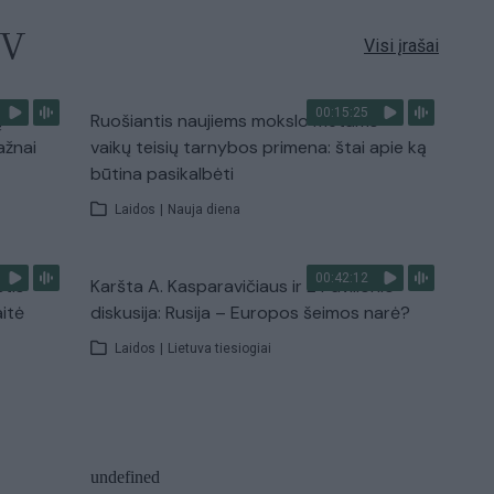
TV
Visi įrašai
00:15:25
ų
Ruošiantis naujiems mokslo metams –
ažnai
vaikų teisių tarnybos primena: štai apie ką
būtina pasikalbėti
Laidos
|
Nauja diena
00:42:12
stis
Karšta A. Kasparavičiaus ir Ž Pavilionio
aitė
diskusija: Rusija – Europos šeimos narė?
Laidos
|
Lietuva tiesiogiai