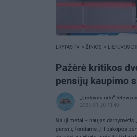
Volume
0%
LRYTAS.TV
>
ŽINIOS
>
LIETUVOS D
Pažėrė kritikos dv
pensijų kaupimo s
„Lietuvos ryto“ televizij
2023-01-20 11:40
Nauji metai – naujas darbymetis 
pensijų fondams. Į II pakopos pen