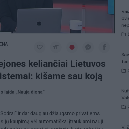
Vaiz
dvi
ne
IENA
Sav
ejones keliančiai Lietuvos
tem
istemai: kišame sau koją
Nuf
os laida „Nauja diena“
Vak
„Sodrai“ ir dar daugiau džiaugsmo privatiems
sijų kaupimą vėl automatiškai įtraukiami nauji
V. 