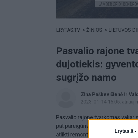
Volume
0%
LRYTAS.TV
>
ŽINIOS
>
LIETUVOS D
Pasvalio rajone t
dujotiekis: gyvent
sugrįžo namo
Zina Paškevičienė ir Va
2023-01-14 15:05
, atnauj
Pasvalio rajone tvarkomas vakar
pat pareigūnai aiškinasi sprogimo 
Lrytas.lt -
atlikti remonto darbai. Netoliese 