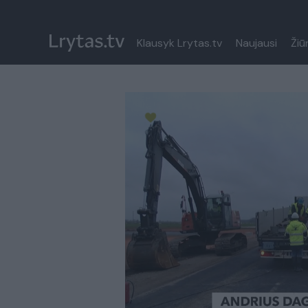
Klausyk Lrytas.tv
Naujausi
Žiū
Paremkite Ukrainą