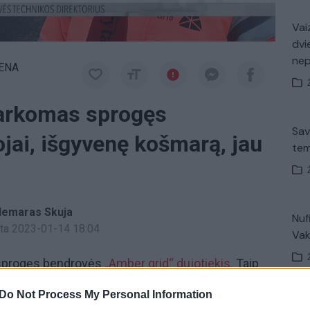
Vaiz
dvi
ne
IENA
varkomas sprogęs
Sav
ojai, išgyvenę košmarą, jau
tem
ldemaras Skuja
Nuf
inta 2023-01-14 18:04
Vak
 sprogęs bendrovės
„Amber grid“
dujotiekis.
Taip
priežastis. Viena versijų – avarija arba netinkamai
Do Not Process My Personal Information
esančio Valakėlių gyventojai, išgyvenę košmarą, jau
V. 