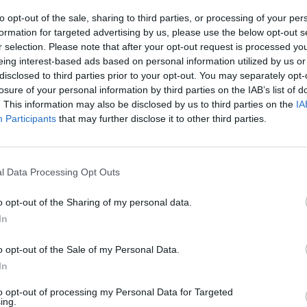
a
Pasvalys-
Šiauliai dar uždaryta. Tikimąsi darbus
įsit
to opt-out of the sale, sharing to third parties, or processing of your per
net
formation for targeted advertising by us, please use the below opt-out s
r selection. Please note that after your opt-out request is processed y
eing interest-based ads based on personal information utilized by us or
is
Amber Grid
Reporteris
disclosed to third parties prior to your opt-out. You may separately opt-
losure of your personal information by third parties on the IAB’s list of
. This information may also be disclosed by us to third parties on the
IA
Participants
that may further disclose it to other third parties.
Visi įrašai
l Data Processing Opt Outs
2:40
00:03:52
mai –
Liūdna vyresnio amžiaus dirbančiųjų
o opt-out of the Sharing of my personal data.
nenori:
kasdienybė – priekabiavimas, patyčios ir
In
užgaulūs įvardžiai
o opt-out of the Sale of my Personal Data.
Žinios
|
Lietuvos diena
In
to opt-out of processing my Personal Data for Targeted
0:29
00:02:08
mas
Aukštaitijos pučiamųjų orkestras
ing.