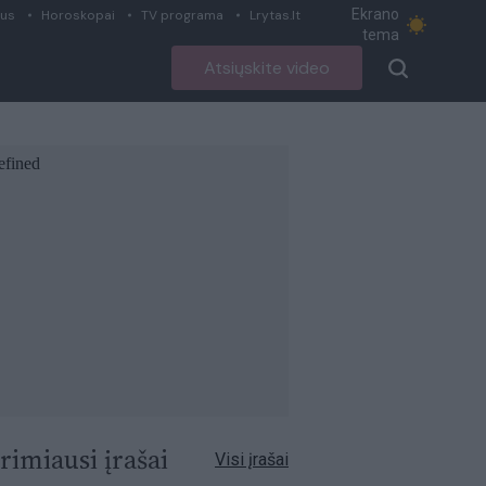
Ekrano
ius
Horoskopai
TV programa
Lrytas.lt
tema
Atsiųskite video
rimiausi įrašai
Visi įrašai