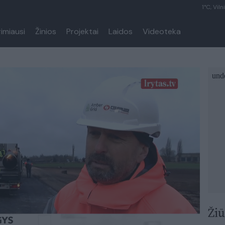
1°C, Viln
rimiausi
Žinios
Projektai
Laidos
Videoteka
Žiū