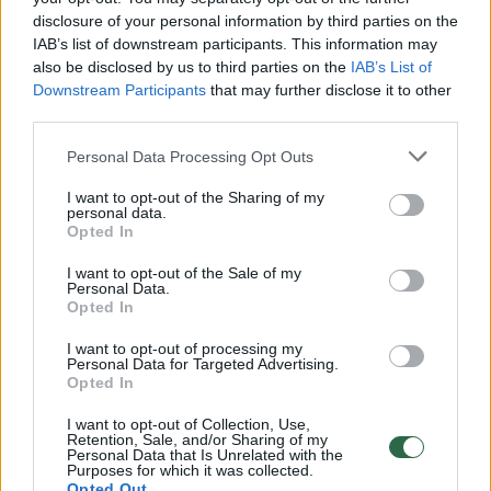
disclosure of your personal information by third parties on the
IAB’s list of downstream participants. This information may
00:00:30
also be disclosed by us to third parties on the
IAB’s List of
Vaizdai iš tragiškos avarijos Vilniaus r.: dviejų moterų ir
Downstream Participants
that may further disclose it to other
vaiko gyvybių išgelbėti nepavyko
third parties.
Žinios
|
Lietuvos diena
Personal Data Processing Opt Outs
I want to opt-out of the Sharing of my
00:00:57
Savaitės vidurys nusimato karštas: temperatūra kils iki
personal data.
Opted In
32 laipsnių šilumos
I want to opt-out of the Sale of my
Žinios
|
Orai
Personal Data.
Opted In
00:15:54
V. Zalužno pasisakymą laiko bandymu įsitvirtinti
I want to opt-out of processing my
Personal Data for Targeted Advertising.
Ukrainos politikoje: jis yra neteisus
Opted In
Laidos
|
Nauja diena
I want to opt-out of Collection, Use,
Retention, Sale, and/or Sharing of my
Personal Data that Is Unrelated with the
Purposes for which it was collected.
00:00:57
Sinoptikai atsakė, kokiais orais užbaigsime darbo
Opted Out