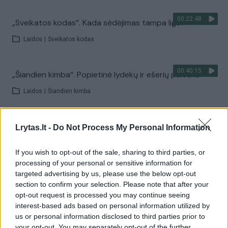
00:22:48
„Sveikatos kodas“. Kada sėdėjimas tampa liga?
Laidos
|
Sveikatos kodas
00:40:15
„Šiandien kimba“. Popietinė lydekų ir ešerių paieška
Laidos
|
Šiandien kimba
00:18:11
„Reporteris“ 2026-08-10
Lrytas.lt -
Do Not Process My Personal Information
Laidos
|
Reporteris
If you wish to opt-out of the sale, sharing to third parties, or
processing of your personal or sensitive information for
targeted advertising by us, please use the below opt-out
Visi įrašai
section to confirm your selection. Please note that after your
opt-out request is processed you may continue seeing
interest-based ads based on personal information utilized by
us or personal information disclosed to third parties prior to
Žiūrimiausi įrašai
your opt-out. You may separately opt-out of the further