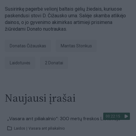
Susirinkę pagerbė velionį baltais gėlių žiedais, kuriuose
paskendusi stovi D. Čižausko urna. Salėje skamba atlikėjo
dainos, o jo gyvenimo akimirkas artimieji prisimena
žiūrėdami Donato nuotraukas.
Donatas Čižauskas
Mantas Stonkus
laidotuvės
2 Donatai
Naujausi įrašai
00:22:15
„Vasara ant piliakalnio“: 300 metų freskos Lietuvoje
Laidos
|
Vasara ant piliakalnio