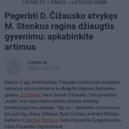
LRYTAS.TV
>
ŽINIOS
>
LIETUVOS DIENA
Pagerbti D. Čižausko atvykęs
M. Stonkus ragina džiaugtis
gyvenimu: apkabinkite
artimus
Lrytas.tv
2023-01-05 12:16
Sausio 5-ąją, ketvirtadienį, Plungėje esančiuose laidojimo
namuose atsisveikinama su Anapilin išėjusiu dainininku,
grupės
„2 Donatai“
nariu Donatu Čižausku. Tarti paskutinį
„sudie“ nuo vidurdienio renkasi atlikėjo artimieji,
bendražygiai bei gerbėjai. Tarp jų – dainininko žmona Ieva
bei jųdviejų dukra, atlikėjas Rytis Cicinas, komikai Mantas
Katleris ir
Mantas Stonkus,
Ineta Puzaraitė-Žvagulienė bei
Irūna Puzaraitė-Čepononienė.