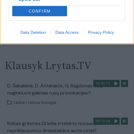
savaitę: karščiai atsitrauks
CONFIRM
Žinios
|
Orai
Data Deletion
Data Access
Privacy Policy
Visi įrašai
Klausyk Lrytas.TV
00:42:10
D. Šakalienė, D. Antanaitis, G. Bagdonas: kaip
nuginkluoti galimas rusų provokacijas?
Laidos
|
Lietuva tiesiogiai
00:10:44
Kokias grėsmes DI kelia intelekto nuosavybei ir
nepriklausomos žiniasklaidos autorystei?