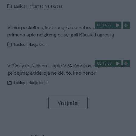
Laidos
|
Informacinis skydas
00:14:27
Vilniui paskelbus, kad rusų kalba nebeaptarnaus –
primena apie neigiamą pusę: gali iššaukti agresiją
Laidos
|
Nauja diena
00:15:08
V. Čmilytė-Nielsen – apie VPA išmokas ir gimstamumo
gelbėjimą: atidėlioja ne dėl to, kad nenori
Laidos
|
Nauja diena
Visi įrašai