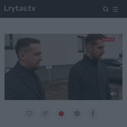
Paremkite Ukrainą