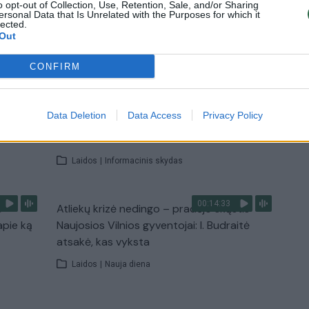
o opt-out of Collection, Use, Retention, Sale, and/or Sharing
ersonal Data that Is Unrelated with the Purposes for which it
lected.
Out
TV
Visi įrašai
CONFIRM
00:10:21
žo į
Kodėl apklausos internete ir politikų
Data Deletion
Data Access
Privacy Policy
jo
reitingai tarprinkiminiu laikotarpiu dažnai
nieko nereiškia?
Laidos
|
Informacinis skydas
00:14:33
s –
Atliekų krizė nedingo – pradėjo skųstis
apie ką
Naujosios Vilnios gyventojai: I. Budraitė
atsakė, kas vyksta
Laidos
|
Nauja diena