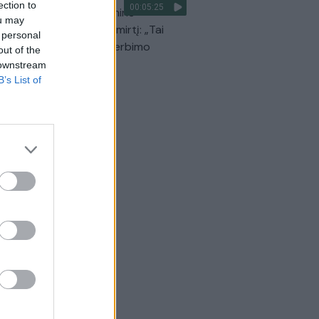
ection to
00:05:25
Prunskienės brolis prisiminė
ou may
dinančią akimirką prieš mirtį: „Tai
 personal
o simbolinis mūsų pagerbimo
out of the
klas“
 downstream
B’s List of
Žinios
|
Lietuvos diena