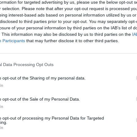
formation for targeted advertising by us, please use the below opt-out s
K. 
r selection. Please note that after your opt-out request is processed y
jau
nė
Savanoriai
Reporteris
eing interest-based ads based on personal information utilized by us or
buv
disclosed to third parties prior to your opt-out. You may separately opt-
žen
losure of your personal information by third parties on the IAB’s list of
. This information may also be disclosed by us to third parties on the
IA
Participants
that may further disclose it to other third parties.
Visi įrašai
l Data Processing Opt Outs
00:21:19
žo į
„Žinios“ 2026-08-08
jo
o opt-out of the Sharing of my personal data.
Laidos
|
Žinios
In
o opt-out of the Sale of my Personal Data.
In
3:57
00:00:40
 ir
Dronai Vokietijoje kelia vis daugiau
to opt-out of processing my Personal Data for Targeted
ing.
klausimų: du pastebėti virš karinės bazės
In
u
Žinios
|
Pasaulis