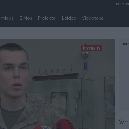
1°C, Viln
rimiausi
Žinios
Projektai
Laidos
Videoteka
Žiū