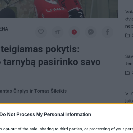
Vaiz
dvi
ne
IENA
 teigiamas pokytis:
Sav
 tarnybą pasirinko savo
tem
ntas Čirplys ir Tomas Šileikis
V. 
įsit
net
šauktiniai ir
savanoriai
kariai atlieka privalomąją
Do Not Process My Personal Information
 iškart po mokyklos savanoriškai nusprendęs
pajėgų.
to opt-out of the sale, sharing to third parties, or processing of your per