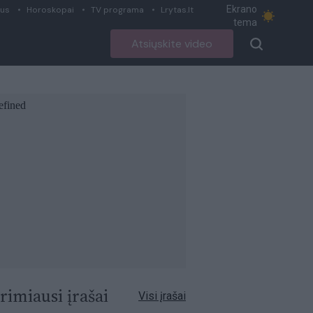
Ekrano
ius
Horoskopai
TV programa
Lrytas.lt
tema
Atsiųskite video
rimiausi įrašai
Visi įrašai