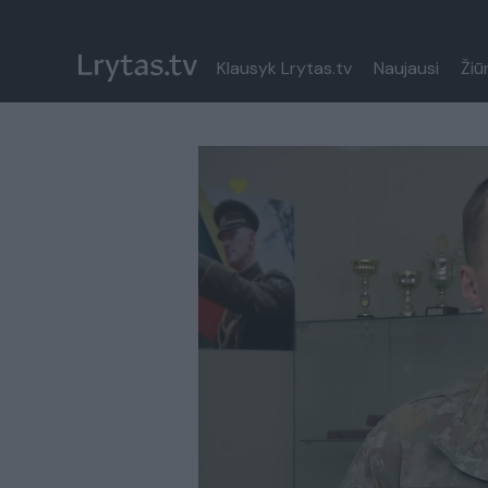
Klausyk Lrytas.tv
Naujausi
Žiū
Paremkite Ukrainą