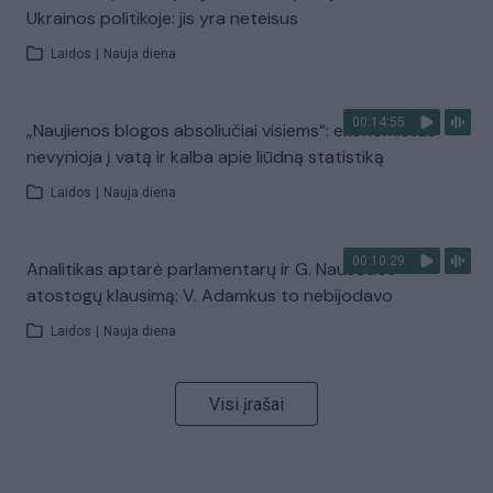
Ukrainos politikoje: jis yra neteisus
Laidos
|
Nauja diena
00:14:55
„Naujienos blogos absoliučiai visiems“: ekonomistas
nevynioja į vatą ir kalba apie liūdną statistiką
Laidos
|
Nauja diena
00:10:29
Analitikas aptarė parlamentarų ir G. Nausėdos
atostogų klausimą: V. Adamkus to nebijodavo
Laidos
|
Nauja diena
Visi įrašai