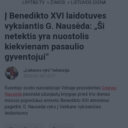
LRYTAS.TV
>
ŽINIOS
>
LIETUVOS DIENA
Į Benedikto XVI laidotuves
vyksiantis G. Nausėda: „Ši
netektis yra nuostolis
kiekvienam pasaulio
gyventojui“
„Lietuvos ryto“ televizija
2023-01-03 12:57
Šventojo sosto nunciatūroje Vilniuje prezidentas
Gitanas
Nausėda
pasirašė užuojautų knygoje prieš tris dienas
mirusio popiežiaus emireto Benedikto XVI atminimui
pagerbti. G. Nausėda vyks į Vatikane vyksiančias
laiduotuves.