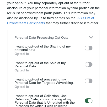
Žiūrimiausi įrašai
your opt-out. You may separately opt-out of the further
disclosure of your personal information by third parties on the
IAB’s list of downstream participants. This information may
also be disclosed by us to third parties on the
IAB’s List of
00:00:49
Pateikė daugiau detalių apie iš tėvų paimtus šešis
Downstream Participants
that may further disclose it to other
vaikus: jiems kilusi grėsmė
third parties.
Žinios
|
Lietuvos diena
Personal Data Processing Opt Outs
I want to opt-out of the Sharing of my
personal data.
00:00:30
Vaizdai iš tragiškos avarijos Vilniaus r.: dviejų moterų ir
Opted In
vaiko gyvybių išgelbėti nepavyko
I want to opt-out of the Sale of my
Personal Data.
Žinios
|
Lietuvos diena
Opted In
I want to opt-out of processing my
00:00:59
Nufilmavo, kaip patvino Vilniaus Vakarinis aplinkkelis:
Personal Data for Targeted Advertising.
Opted In
vaizdas pribloškia
I want to opt-out of Collection, Use,
Žinios
|
Lietuvos diena
Retention, Sale, and/or Sharing of my
Personal Data that Is Unrelated with the
Purposes for which it was collected.