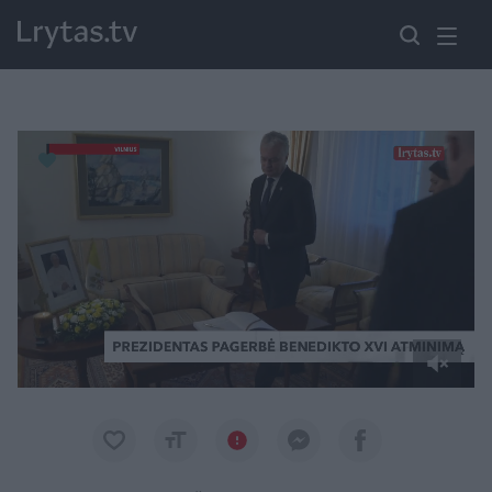
Paremkite Ukrainą