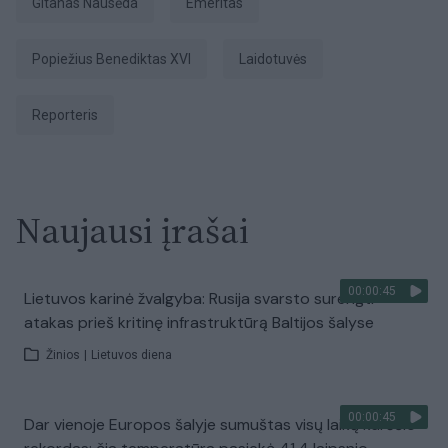
Gitanas Nausėda
emeritas
Popiežius Benediktas XVI
laidotuvės
Reporteris
Naujausi įrašai
00:00:45
Lietuvos karinė žvalgyba: Rusija svarsto surengti
atakas prieš kritinę infrastruktūrą Baltijos šalyse
Žinios
|
Lietuvos diena
00:00:45
Dar vienoje Europos šalyje sumuštas visų laikų karščio