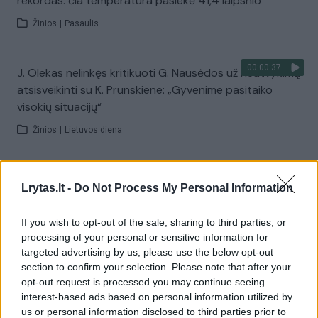
rekordas: čia temperatūra pasiekė 41,4 laipsnio
Žinios
|
Pasaulis
00:00:37
J. Olekas nelinkęs kritikuoti G. Nausėdos už neatvykimą
atsisveikinti su K. Prunskiene: „Gyvenime pasitaiko
visokių situacijų“
Žinios
|
Lietuvos diena
00:41:28
L. Kontrimas, A. Lašas, A. Lyberytė: ko nesupranta
Lrytas.lt -
Do Not Process My Personal Information
Mindaugas Sinkevičius?
Laidos
|
Lietuva tiesiogiai
If you wish to opt-out of the sale, sharing to third parties, or
processing of your personal or sensitive information for
targeted advertising by us, please use the below opt-out
Visi įrašai
section to confirm your selection. Please note that after your
opt-out request is processed you may continue seeing
interest-based ads based on personal information utilized by
us or personal information disclosed to third parties prior to