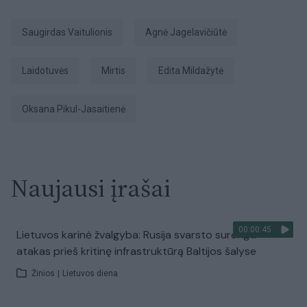
Saugirdas Vaitulionis
Agnė Jagelavičiūtė
laidotuvės
Mirtis
Edita Mildažytė
Oksana Pikul-Jasaitienė
Naujausi įrašai
00:00:45
Lietuvos karinė žvalgyba: Rusija svarsto surengti
atakas prieš kritinę infrastruktūrą Baltijos šalyse
Žinios
|
Lietuvos diena