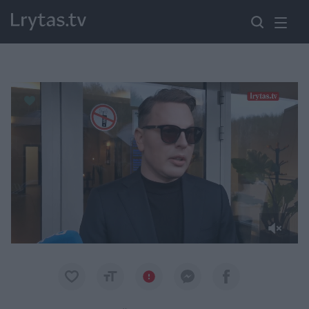
Paremkite Ukrainą