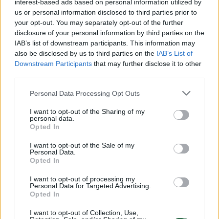
interest-based ads based on personal information utilized by
us or personal information disclosed to third parties prior to
your opt-out. You may separately opt-out of the further
disclosure of your personal information by third parties on the
Žiūrimiausi įrašai
IAB’s list of downstream participants. This information may
also be disclosed by us to third parties on the
IAB’s List of
Downstream Participants
that may further disclose it to other
third parties.
00:00:49
Pateikė daugiau detalių apie iš tėvų paimtus šešis
vaikus: jiems kilusi grėsmė
Personal Data Processing Opt Outs
Žinios
|
Lietuvos diena
I want to opt-out of the Sharing of my
personal data.
Opted In
00:00:30
Vaizdai iš tragiškos avarijos Vilniaus r.: dviejų moterų ir
I want to opt-out of the Sale of my
vaiko gyvybių išgelbėti nepavyko
Personal Data.
Opted In
Žinios
|
Lietuvos diena
I want to opt-out of processing my
Personal Data for Targeted Advertising.
Opted In
00:00:59
Nufilmavo, kaip patvino Vilniaus Vakarinis aplinkkelis:
I want to opt-out of Collection, Use,
vaizdas pribloškia