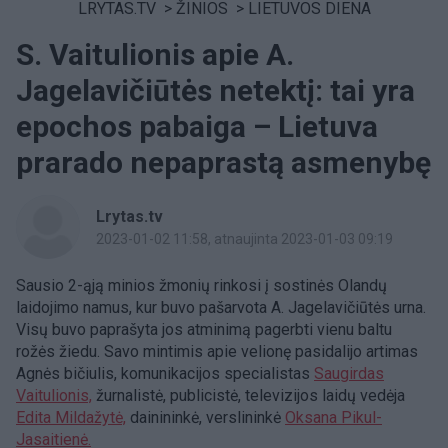
LRYTAS.TV
>
ŽINIOS
>
LIETUVOS DIENA
S. Vaitulionis apie A.
Jagelavičiūtės netektį: tai yra
epochos pabaiga – Lietuva
prarado nepaprastą asmenybę
Lrytas.tv
2023-01-02 11:58
, atnaujinta 2023-01-03 09:19
Sausio 2-ąją minios žmonių rinkosi į sostinės Olandų
laidojimo namus, kur buvo pašarvota A. Jagelavičiūtės urna.
Visų buvo paprašyta jos atminimą pagerbti vienu baltu
rožės žiedu. Savo mintimis apie velionę pasidalijo artimas
Agnės bičiulis, komunikacijos specialistas
Saugirdas
Vaitulionis,
žurnalistė, publicistė, televizijos laidų vedėja
Edita Mildažytė,
dainininkė, verslininkė
Oksana Pikul-
Jasaitienė.