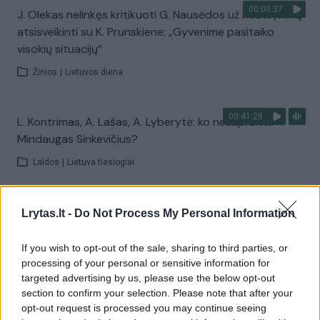
00:00:37
J. Olekas nelinkęs kritikuoti G. Nausėdos už neatvykimą
atsisveikinti su K. Prunskiene: „Gyvenime pasitaiko
visokių situacijų“
Žinios
|
Lietuvos diena
00:41:28
L. Kontrimas, A. Lašas, A. Lyberytė: ko nesupranta
Mindaugas Sinkevičius?
Laidos
|
Lietuva tiesiogiai
00:05:25
K. Prunskienės brolis prisiminė jaudinančią akimirką
Lrytas.lt -
Do Not Process My Personal Information
prieš mirtį: „Tai buvo simbolinis mūsų pagerbimo
ženklas“
If you wish to opt-out of the sale, sharing to third parties, or
processing of your personal or sensitive information for
Žinios
|
Lietuvos diena
targeted advertising by us, please use the below opt-out
section to confirm your selection. Please note that after your
opt-out request is processed you may continue seeing
Visi įrašai