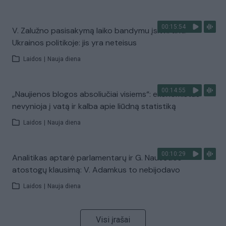
00:15:54
V. Zalužno pasisakymą laiko bandymu įsitvirtinti
Ukrainos politikoje: jis yra neteisus
Laidos
|
Nauja diena
00:14:55
„Naujienos blogos absoliučiai visiems“: ekonomistas
nevynioja į vatą ir kalba apie liūdną statistiką
Laidos
|
Nauja diena
00:10:29
Analitikas aptarė parlamentarų ir G. Nausėdos
atostogų klausimą: V. Adamkus to nebijodavo
Laidos
|
Nauja diena
Visi įrašai