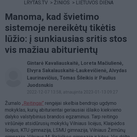
LRYTAS.TV
>
ŽINIOS
>
LIETUVOS DIENA
Manoma, kad švietimo
sistemoje nereikėtų tikėtis
lūžio: į sunkiausias sritis stos
vis mažiau abiturientų
Gintarė Kavaliauskaitė, Loreta Mačiulienė,
Elvyra Sakalauskaitė-Laukevičienė, Alvydas
Laurinavičius, Tomas Šileikis ir Paulius
Juodsnukis
2022-12-07 13:58
, atnaujinta 2023-01-13 09:27
Žurnalo
„Reitingai“
rengėjai skelbia bendrojo ugdymo
mokyklas, kurių abiturientai geriausiai išlaiko kiekvieno
dalyko valstybinius brandos egzaminus. Tarp reitingo
viršūnėje atsidūrusių mokyklų Vilniaus licėjus, Klaipėdos
licėjus, KTU gimnazija, LSMU gimnazija, Vilniaus Žirmūnų
gimnazija, Vilniaus M. Biržiškos gimnazija ir kitos. Vis dėlto,