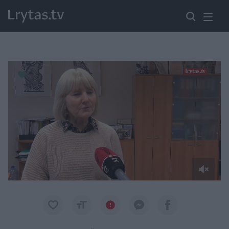
Paremkite Ukrainą