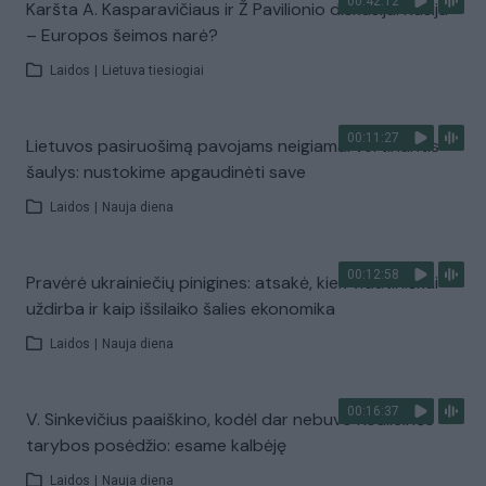
00:42:12
Karšta A. Kasparavičiaus ir Ž Pavilionio diskusija: Rusija
– Europos šeimos narė?
Laidos
|
Lietuva tiesiogiai
00:11:27
Lietuvos pasiruošimą pavojams neigiamai vertinantis
šaulys: nustokime apgaudinėti save
Laidos
|
Nauja diena
00:12:58
Pravėrė ukrainiečių pinigines: atsakė, kiek vidutiniškai
uždirba ir kaip išsilaiko šalies ekonomika
Laidos
|
Nauja diena
00:16:37
V. Sinkevičius paaiškino, kodėl dar nebuvo Koalicinės
tarybos posėdžio: esame kalbėję
Laidos
|
Nauja diena