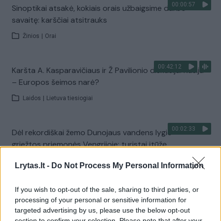
00:00:57
Sinoptikai atsakė, kokiais orais užbaigsime darbo
savaitę: karščiai atsitrauks
Žinios
|
Orai
00:42:12
Karšta A. Kasparavičiaus ir Ž Pavilionio diskusija: Rusija
– Europos šeimos narė?
Laidos
|
Lietuva tiesiogiai
00:02:33
Dėl rekordiškai žemo Dunojaus vandens lygio –
griežtos priemonės Vengrijoje: turistai įtūžę
Žinios
|
Pasaulis
Lrytas.lt -
Do Not Process My Personal Information
If you wish to opt-out of the sale, sharing to third parties, or
00:04:00
Kuprines pasvėrę specialistai įspėja apie pavojingą
processing of your personal or sensitive information for
įprotį: tą daro daugiau nei pusė pradinukų
targeted advertising by us, please use the below opt-out
section to confirm your selection. Please note that after your