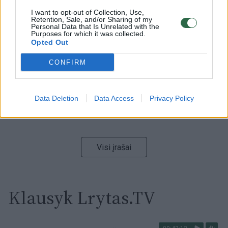
I want to opt-out of Collection, Use,
00:00:59
Nufilmavo, kaip patvino Vilniaus Vakarinis aplinkkelis:
Retention, Sale, and/or Sharing of my
Personal Data that Is Unrelated with the
vaizdas pribloškia
Purposes for which it was collected.
Opted Out
Žinios
|
Lietuvos diena
CONFIRM
00:00:55
Avarija Vilniuje: į stotelę įsirėžęs automobilis sužalojo
dvi moteris
Data Deletion
Data Access
Privacy Policy
Žinios
|
Lietuvos diena
Visi įrašai
Klausyk Lrytas.TV