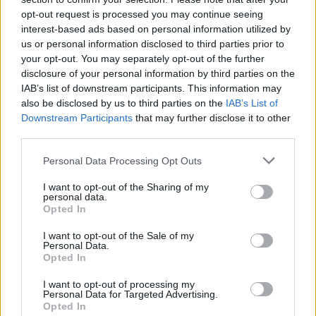
Žinios
|
Lietuvos diena
opt-out request is processed you may continue seeing
interest-based ads based on personal information utilized by
us or personal information disclosed to third parties prior to
Visi įrašai
your opt-out. You may separately opt-out of the further
disclosure of your personal information by third parties on the
IAB’s list of downstream participants. This information may
also be disclosed by us to third parties on the
IAB’s List of
Žiūrimiausi įrašai
Downstream Participants
that may further disclose it to other
third parties.
Personal Data Processing Opt Outs
00:00:30
Vaizdai iš tragiškos avarijos Vilniaus r.: dviejų moterų ir
vaiko gyvybių išgelbėti nepavyko
I want to opt-out of the Sharing of my
personal data.
Žinios
|
Lietuvos diena
Opted In
I want to opt-out of the Sale of my
Personal Data.
00:00:57
Savaitės vidurys nusimato karštas: temperatūra kils iki
Opted In
32 laipsnių šilumos
I want to opt-out of processing my
Personal Data for Targeted Advertising.
Žinios
|
Orai
Opted In